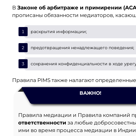
В
Законе об арбитраже и примирении (ACA
прописаны обязанности медиаторов, касающ
раскрытия информации;
предотвращения ненадлежащего поведения;
сохранения конфиденциальности в ходе урегу
Правила PIMS также налагают определенные
ВАЖНО!
Правила медиации и Правила компаний п
ответственности
за любые добросовестны
ими во время процесса медиации в Индии