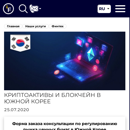
RU
EN
Главная
Главная
Наши услуги
Финтех
CN
О нас
Наши услуги
Новости
Юрисдикции
Контакты
КРИПТОАКТИВЫ И БЛОКЧЕЙН В
ЮЖНОЙ КОРЕЕ
25.07.2020
Форма заказа консультации по регулированию
рынка ценных бумаг в Южной Корее