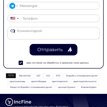
▼
Отправить
Даю согласие на обработку и хранение моих данных
ТЕГИ
Blockchain
DLT
ICO
STO
Борьба с отмыванием денег
криптоактивы
криптобиржа
криптовалюта
криптодеятельность
Меры по борьбе с отмыванием денег
ценные бумаги
Южная Корея
— умное решение для вашего бизнеса.