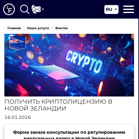
RU
EN
Главная
Главная
Наши услуги
Финтех
CN
О нас
Наши услуги
Новости
Юрисдикции
Контакты
ПОЛУЧИТЬ КРИПТОЛИЦЕНЗИЮ В
НОВОЙ ЗЕЛАНДИИ
16.01.2026
Форма заказа консультации по регулированию
виртуальных валют в Новой Зеландии