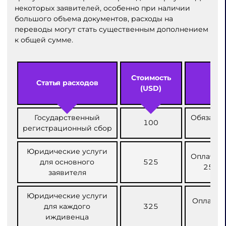
некоторых заявителей, особенно при наличии
большого объема документов, расходы на
переводы могут стать существенным дополнением
к общей сумме.
Стоимость
Статья расходов
(USD)
Государственный
Обязате
100
регистрационный сбор
Юридические услуги
Оплачива
для основного
525
25% п
заявителя
Юридические услуги
Оплата 
для каждого
325
иждивенца