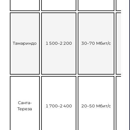
Тамариндо
1 500–2 200
30–70 Мбит/с
Санта-
1 700–2 400
20–50 Мбит/с
Тереза