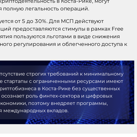
риптодеятельность в Коста-Рике, могут
я полную легальность операций.
ется от 5 до 30%. Для МСП действуют
аций предоставляются стимулы в рамках Free
иятия пользуются льготами в виде снижения
ного регулирования и облегченного доступа к
тсутствие строгих требований к минимальному
е стартапы с ограниченными ресурсами имеют
риптобизнеса в Коста-Рике без существенных
 осознает роль финтех-сектора и цифровых
экономики, поэтому внедряет программы,
я международных вкладов.