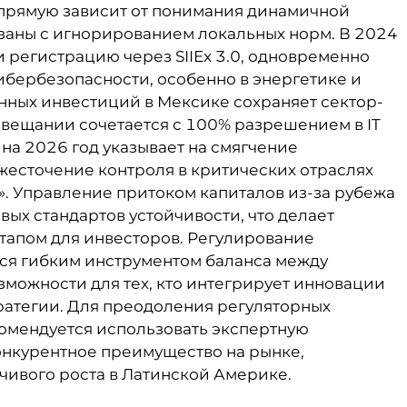
апрямую зависит от понимания динамичной
язаны с игнорированием локальных норм. В 2024
и регистрацию через SIIEx 3.0, одновременно
ибербезопасности, особенно в энергетике и
нных инвестиций в Мексике сохраняет сектор-
вещании сочетается с 100% разрешением в IT
на 2026 год указывает на смягчение
жесточение контроля в критических отраслях
». Управление притоком капиталов из-за рубежа
вых стандартов устойчивости, что делает
тапом для инвесторов. Регулирование
ся гибким инструментом баланса между
зможности для тех, кто интегрирует инновации
тратегии. Для преодоления регуляторных
омендуется использовать экспертную
нкурентное преимущество на рынке,
ивого роста в Латинской Америке.