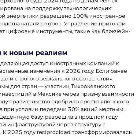
ерховного суда 2024 года по делам Pemex.
тирована на поддержку технологических
ной энергетики разрешено 100% иностранное
одства катализаторов. Управление притоком
ет цифровые инструменты, такие как блокчейн-
я к новым реалиям
еделяющая доступ иностранных компаний к
ественные изменения к 2026 году. Если ранее
али строгого зеркального соответствия
змы для стран — участниц Тихоокеанского
инвестиций в Мексике через призму взаимности
году правительство одобрило проект японского
в при условии передачи 30% акций местным
цедентную базу, разрешив в прошлом году
ой инфраструктурой через структуру с
К 2025 году reciprocidad трансформировалась