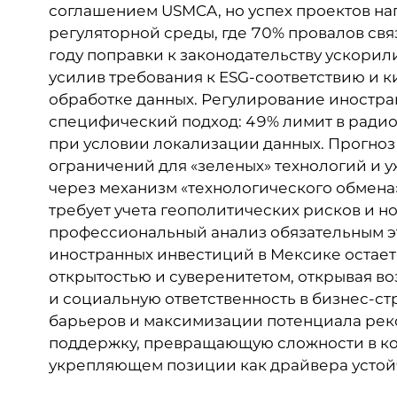
соглашением USMCA, но успех проектов н
регуляторной среды, где 70% провалов св
году поправки к законодательству ускорил
усилив требования к ESG-соответствию и к
обработке данных. Регулирование иностра
специфический подход: 49% лимит в радио
при условии локализации данных. Прогноз 
ограничений для «зеленых» технологий и у
через механизм «технологического обмена
требует учета геополитических рисков и но
профессиональный анализ обязательным э
иностранных инвестиций в Мексике остает
открытостью и суверенитетом, открывая во
и социальную ответственность в бизнес-с
барьеров и максимизации потенциала рек
поддержку, превращающую сложности в ко
укрепляющем позиции как драйвера устойч