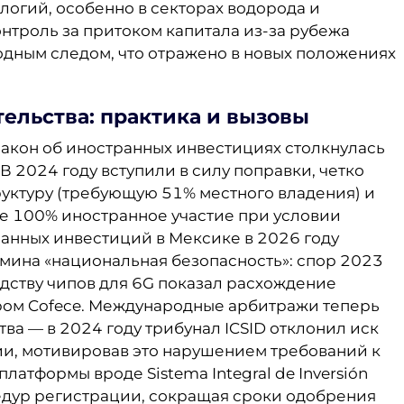
логий, особенно в секторах водорода и
нтроль за притоком капитала из-за рубежа
одным следом, что отражено в новых положениях
тельства: практика и вызовы
акон об иностранных инвестициях столкнулась
В 2024 году вступили в силу поправки, четко
ктуру (требующую 51% местного владения) и
е 100% иностранное участие при условии
ранных инвестиций в Мексике в 2026 году
рмина «национальная безопасность»: спор 2023
одству чипов для 6G показал расхождение
ом Cofece. Международные арбитражи теперь
ва — в 2024 году трибунал ICSID отклонил иск
, мотивировав это нарушением требований к
атформы вроде Sistema Integral de Inversión
оцедур регистрации, сокращая сроки одобрения