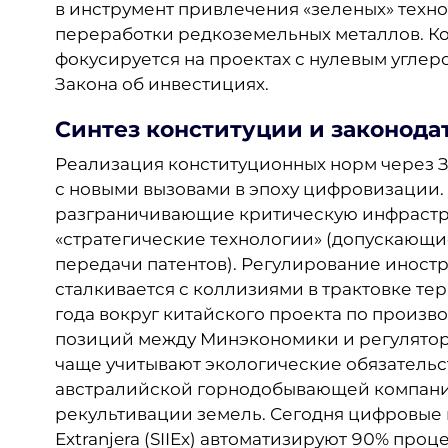
в инструмент привлечения «зеленых» техно
переработки редкоземельных металлов. Ко
фокусируется на проектах с нулевым углер
Закона об инвестициях.
Синтез конституции и законода
Реализация конституционных норм через З
с новыми вызовами в эпоху цифровизации. 
разграничивающие критическую инфрастру
«стратегические технологии» (допускающи
передачи патентов). Регулирование иност
сталкивается с коллизиями в трактовке те
года вокруг китайского проекта по произв
позиций между Минэкономики и регулятор
чаще учитывают экологические обязательст
австралийской горнодобывающей компании
рекультивации земель. Сегодня цифровые пл
Extranjera (SIIEx) автоматизируют 90% пр