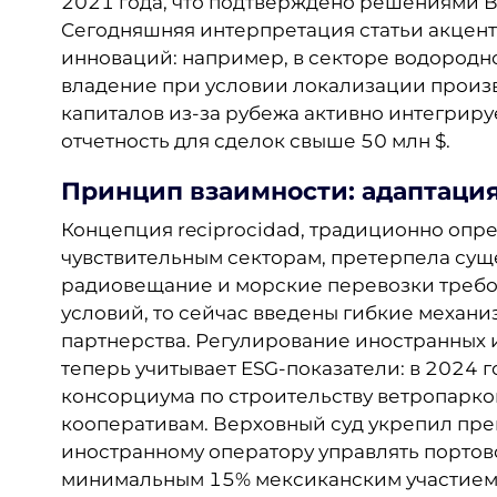
2021 года, что подтверждено решениями В
Сегодняшняя интерпретация статьи акцен
инноваций: например, в секторе водород
владение при условии локализации произв
капиталов из-за рубежа активно интегриру
отчетность для сделок свыше 50 млн $.
Принцип взаимности: адаптаци
Концепция reciprocidad, традиционно опр
чувствительным секторам, претерпела сущ
радиовещание и морские перевозки требов
условий, то сейчас введены гибкие механи
партнерства. Регулирование иностранных 
теперь учитывает ESG-показатели: в 2024 
консорциума по строительству ветропарко
кооперативам. Верховный суд укрепил пре
иностранному оператору управлять портов
минимальным 15% мексиканским участием. 