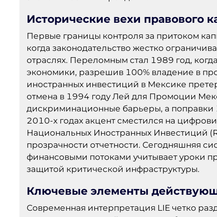
Исторические вехи правового к
Первые границы контроля за притоком капи
когда законодательство жестко ограничива
отраслях. Переломным стал 1989 год, когд
экономики, разрешив 100% владение в пр
иностранных инвестиций в Мексике прете
отмена в 1994 году Лей для Промоции Ме
дискриминационные барьеры, а поправки 
2010-х годах акцент сместился на цифров
Национальных Иностранных Инвестиций (RN
прозрачности отчетности. Сегодняшняя с
финансовыми потоками учитывает уроки п
защитой критической инфраструктуры.
Ключевые элементы действующ
Современная интерпретация LIE четко раз