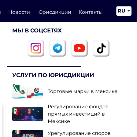
RU
и
Новости
Юрисдикции
Контакты
EN
МЫ В СОЦСЕТЯХ
CN
УСЛУГИ ПО ЮРИСДИКЦИИ
Торговые марки в Мексике
Регулирование фондов
прямых инвестиций в
Мексике
Урегулирование споров