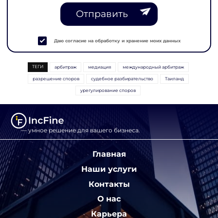
Отправить
Даю согласие на обработку и хранение моих данных
ТЕГИ
арбитраж
медиация
международный арбитраж
разрешение споров
судебное разбирательство
Таиланд
урегулирование споров
— умное решение для вашего бизнеса.
Главная
Наши услуги
Контакты
О нас
Карьера