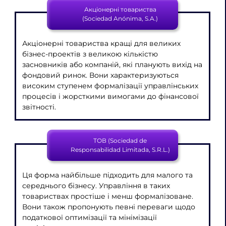
Акціонерні товариства
(Sociedad Anónima, S.A.)
Акціонерні товариства кращі для великих
бізнес-проектів з великою кількістю
засновників або компаній, які планують вихід на
фондовий ринок. Вони характеризуються
високим ступенем формалізації управлінських
процесів і жорсткими вимогами до фінансової
звітності.
ТОВ (Sociedad de
Responsabilidad Limitada, S.R.L.)
Ця форма найбільше підходить для малого та
середнього бізнесу. Управління в таких
товариствах простіше і менш формалізоване.
Вони також пропонують певні переваги щодо
податкової оптимізації та мінімізації