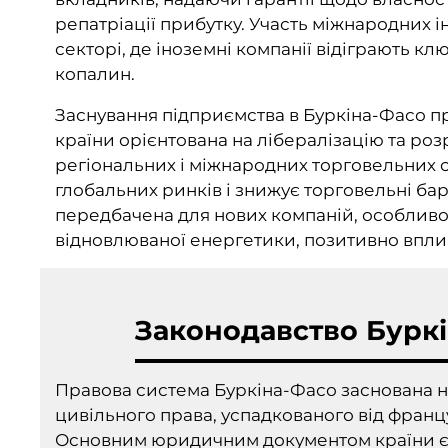
репатріації прибутку. Участь міжнародних 
секторі, де іноземні компанії відіграють к
копалин.
Заснування підприємства в Буркіна-Фасо пр
країни орієнтована на лібералізацію та роз
регіональних і міжнародних торговельних со
глобальних ринків і знижує торговельні бар
передбачена для нових компаній, особливо 
відновлюваної енергетики, позитивно впли
Законодавство Бурк
Правова система Буркіна-Фасо заснована н
цивільного права, успадкованого від францу
Основним юридичним документом країни є К