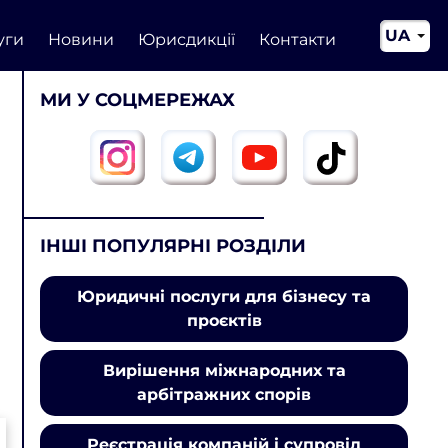
UA
уги
Новини
Юрисдикції
Контакти
EN
МИ У СОЦМЕРЕЖАХ
CN
ІНШІ ПОПУЛЯРНІ РОЗДІЛИ
Юридичні послуги для бізнесу та
проєктів
Вирішення міжнародних та
арбітражних спорів
Реєстрація компаній і супровід