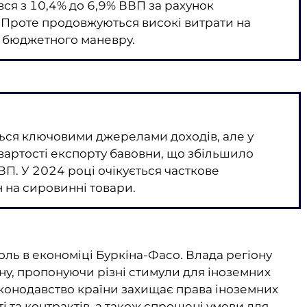
ся з 10,4% до 6,9% ВВП за рахунок
 Проте продовжуються високі витрати на
 бюджетного маневру.
ься ключовими джерелами доходів, але у
вартості експорту бавовни, що збільшило
ВП. У 2024 році очікується часткове
н на сировинні товари.
оль в економіці Буркіна-Фасо. Влада регіону
ону, пропонуючи різні стимули для іноземних
законодавство країни захищає права іноземних
і та контрактів, а також спрощені умови для