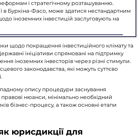
реформам і стратегічному розташуванню.
ї в Буркіна-Фасо, може здатися нестандартним
щодо іноземних інвестицій заслуговують на
ки щодо покращення інвестиційного клімату та
ержавні ініціативи спрямовані на підтримку
чення іноземних інвесторів через різні стимули.
сцевого законодавства, які можуть суттєво
.
окладному опису процедури заснування
 правові нюанси, мінімально необхідний
иків бізнес-процесу, а також основні етапи
як юрисдикції для