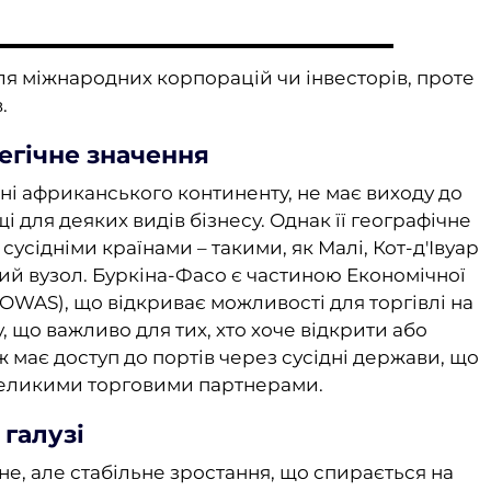
я міжнародних корпорацій чи інвесторів, проте
.
егічне значення
ині африканського континенту, не має виходу до
і для деяких видів бізнесу. Однак її географічне
сусідніми країнами – такими, як Малі, Кот-д'Івуар
ий вузол. Буркіна-Фасо є частиною Економічної
OWAS), що відкриває можливості для торгівлі на
, що важливо для тих, хто хоче відкрити або
 має доступ до портів через сусідні держави, що
 великими торговими партнерами.
 галузі
е, але стабільне зростання, що спирається на