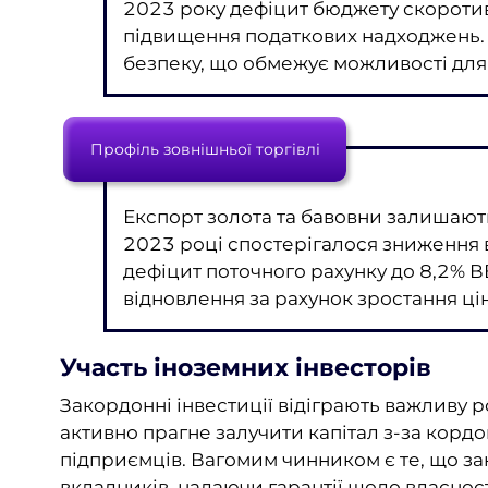
2023 року дефіцит бюджету скоротив
підвищення податкових надходжень.
безпеку, що обмежує можливості для
Профіль зовнішньої торгівлі
Експорт золота та бавовни залишают
2023 році спостерігалося зниження 
дефіцит поточного рахунку до 8,2% В
відновлення за рахунок зростання ці
Участь іноземних інвесторів
Закордонні інвестиції відіграють важливу р
активно прагне залучити капітал з-за корд
підприємців. Вагомим чинником є ​​те, що 
вкладників, надаючи гарантії щодо власност