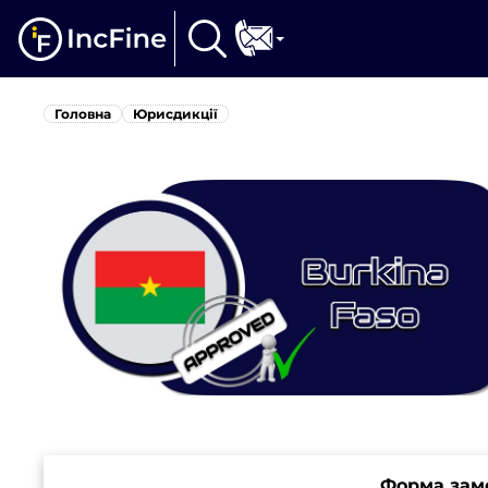
Головна
Юрисдикції
Форма зам