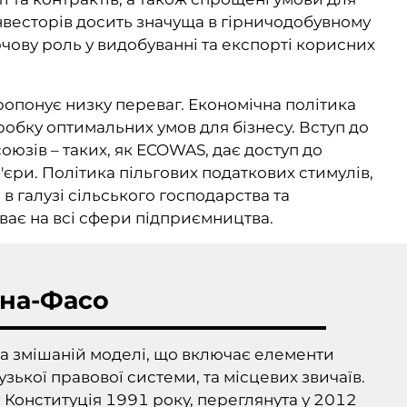
інвесторів досить значуща в гірничодобувному
лючову роль у видобуванні та експорті корисних
опонує низку переваг. Економічна політика
робку оптимальних умов для бізнесу. Вступ до
юзів – таких, як ECOWAS, дає доступ до
'єри. Політика пільгових податкових стимулів,
в галузі сільського господарства та
ває на всі сфери підприємництва.
іна-Фасо
а змішаній моделі, що включає елементи
зької правової системи, та місцевих звичаїв.
онституція 1991 року, переглянута у 2012