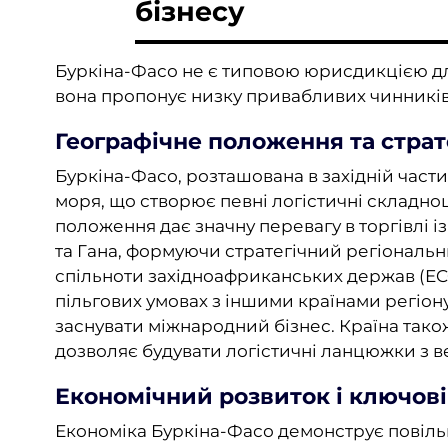
бізнесу
Буркіна-Фасо не є типовою юрисдикцією дл
вона пропонує низку привабливих чинників
Географічне положення та страт
Буркіна-Фасо, розташована в західній част
моря, що створює певні логістичні складнощ
положення дає значну перевагу в торгівлі із 
та Гана, формуючи стратегічний регіональн
спільноти західноафриканських держав (EC
пільгових умовах з іншими країнами регіону
заснувати міжнародний бізнес. Країна також
дозволяє будувати логістичні ланцюжки з
Економічний розвиток і ключові
Економіка Буркіна-Фасо демонструє повільн