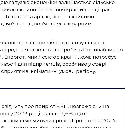
щою галуззю економіки залишається сільське
ликої частини населення країни та відіграє
— бавовна та арахіс, які є важливими
ля бізнесів, пов'язаних з аграрним
ловість, яка приваблює велику кількість
гаті родовища золота, що робить її привабливою
. Енергетичний сектор країни, хоча потребує
вості для підприємців, особливо у сфері
сприятливі кліматичні умови регіону.
в свідчить про приріст ВВП, незважаючи на
ння у 2023 році склало 3,6%, що є
показниками минулих років. Прогноз на 2024
,1%, підтримане збільшенням виробництва в