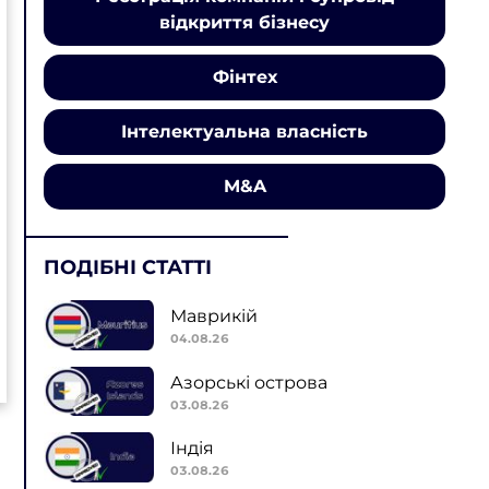
відкриття бізнесу
Фінтех
Інтелектуальна власність
M&A
ПОДІБНІ СТАТТІ
Маврикій
04.08.26
Азорські острова
03.08.26
Індія
03.08.26