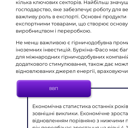
кілька ключових секторів. Найбільш значу
господарство, яке забезпечує роботу для ве
важливу роль в експорті. Основні продукти 
експортними товарами, що створює основу д
виробництвом і переробкою.
Не менш важливою є гірничодобувна промис
іноземних інвестицій. Буркіна-Фасо має ба
для міжнародних гірничодобувних компаній
додаткового стимулювання, також дає можли
відновлюваних джерел енергії, враховуючи 
ВВП
Економічна статистика останніх рокі
зовнішні виклики. Економічне зроста
відновленням порівняно з нижчими 
рік передбачає зростання на рівні 4