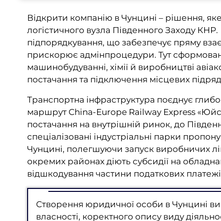
Відкрити компанію в Чунцині – рішення, як
логістичного вузла Південного Заходу КНР.
підпорядкування, що забезпечує пряму вза
прискорює адмінпроцедури. Тут сформовані 
машинобудуванні, хімії й виробництві аві
постачання та підключення місцевих підряд
Транспортна інфраструктура поєднує глибок
маршрут China-Europe Railway Express «Юй
постачання на внутрішній ринок, до Південно
спеціалізовані індустріальні парки пропону
Чунцині, полегшуючи запуск виробничих лін
окремих районах діють субсидії на обладна
відшкодування частини податкових платежів
Створення юридичної особи в Чунцині ви
власності, коректного опису виду діяльно