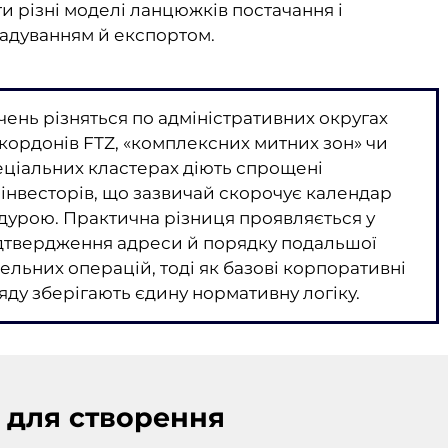
и різні моделі ланцюжків постачання і
ладуванням й експортом.
ень різняться по адміністративних округах
 кордонів FTZ, «комплексних митних зон» чи
пеціальних кластерах діють спрощені
 інвесторів, що зазвичай скорочує календар
дурою. Практична різниця проявляється у
підтвердження адреси й порядку подальшої
ельних операцій, тоді як базові корпоративні
яду зберігають єдину нормативну логіку.
 для створення