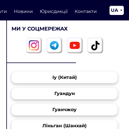
UA
уги
Новини
Юрисдикції
Контакти
EN
МИ У СОЦМЕРЕЖАХ
CN
Іу (Китай)
Гуандун
Гуанчжоу
Ліньган (Шанхай)