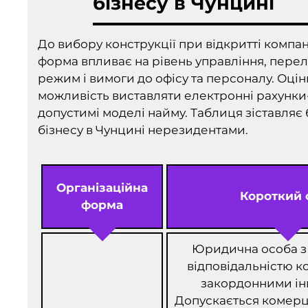
бізнесу в Чунцині
До вибору конструкції при відкритті компан
форма впливає на рівень управління, перел
режим і вимоги до офісу та персоналу. Оцін
можливість виставляти електронні рахунки
допустимі моделі найму. Таблиця зіставляє б
бізнесу в Чунцині нерезидентами.
Організаційна
Короткий 
форма
Юридична особа 
відповідальністю к
закордонними ін
Допускається комерці