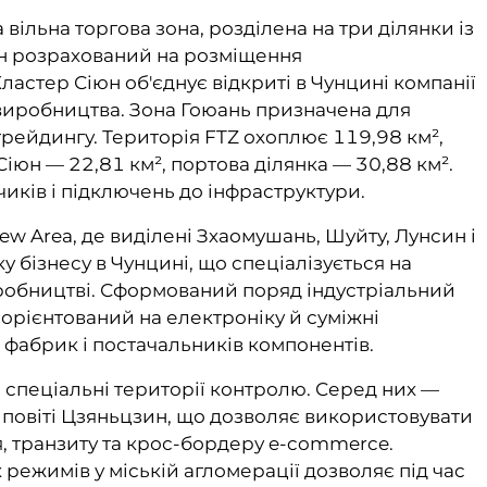
ільна торгова зона, розділена на три ділянки із
ян розрахований на розміщення
ластер Сіюн об'єднує відкриті в Чунцині компанії
 виробництва. Зона Гоюань призначена для
 трейдингу. Територія FTZ охоплює 119,98 км²,
іюн — 22,81 км², портова ділянка — 30,88 км².
иків і підключень до інфраструктури.
w Area, де виділені Зхаомушань, Шуйту, Лунсин і
у бізнесу в Чунцині, що спеціалізується на
робництві. Сформований поряд індустріальний
rk орієнтований на електроніку й суміжні
фабрик і постачальників компонентів.
 спеціальні території контролю. Серед них —
 повіті Цзяньцзин, що дозволяє використовувати
, транзиту та крос-бордеру e-commerce.
 режимів у міській агломерації дозволяє під час