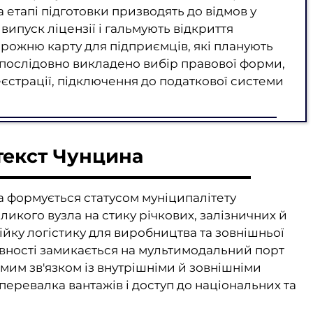
а етапі підготовки призводять до відмов у
випуск ліцензії і гальмують відкриття
орожню карту для підприємців, які планують
і послідовно викладено вибір правової форми,
єстрації, підключення до податкової системи
екст Чунцина
 формується статусом муніципалітету
икого вузла на стику річкових, залізничних й
ійку логістику для виробництва та зовнішньої
тивності замикається на мультимодальний порт
мим зв'язком із внутрішніми й зовнішніми
еревалка вантажів і доступ до національних та