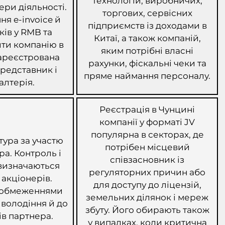
технологій, виробничих,
ери діяльності.
торгових, сервісних
я e-invoice й
підприємств із доходами в
ів у RMB та
Китаї, а також компаній,
ити компанію в
яким потрібні власні
зареєстрована
рахунки, фіскальні чеки та
редставник і
пряме наймання персоналу.
алтерія.
Реєстрація в Чунцині
компанії у форматі JV
популярна в секторах, де
ура за участю
потрібен місцевий
а. Контроль і
співзасновник із
 визначаються
регуляторних причин або
 акціонерів.
для доступу до ліцензій,
з обмеженнями
земельних ділянок і мереж
володіння й до
збуту. Його обирають також
в партнера.
у випадках, коли критична