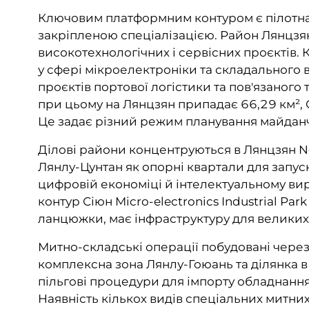
Ключовим платформним контуром є пілотна в
закріпленою спеціалізацією. Район Лянцз
високотехнологічних і сервісних проєктів. К
у сфері мікроелектроніки та складального
проєктів портової логістики та пов'язаного
при цьому на Лянцзян припадає 66,29 км², С
Це задає різний режим планування майданч
Ділові райони концентруються в Лянцзян Ne
Лянлу-Цунтан як опорні квартали для запуск
цифровій економіці й інтелектуальному ви
контур Сіюн Micro-electronics Industrial Pa
ланцюжки, має інфраструктуру для великих 
Митно-складські операції побудовані через
комплексна зона Лянлу-Гоюань та ділянка в
пільгові процедури для імпорту обладнання
Наявність кількох видів спеціальних митних