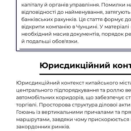
капіталу й органів управління. Помилки н
відповідності до найменування, затягують 
банківських рахунків. Ця стаття формує д
відкрити компанію в Чунцині. У матеріал
необхідний масив документів, порядок ре
й подальші обов'язки.
Юрисдикційний конт
Юрисдикційний контекст китайського міста
центрального підпорядкування та роллю вел
автомобільних коридорів, що забезпечує ст
торгівлі. Просторова структура ділової ак
Гоюань із вертикальними причалами та пря
маршрутами, завдяки чому прискорюється п
закордонних ринків.