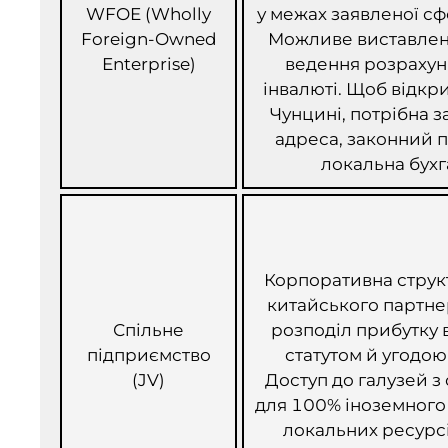
WFOE (Wholly
у межах заявленої сф
Foreign-Owned
Можливе виставленн
Enterprise)
ведення розрахунк
інвалюті. Щоб відкр
Чунцині, потрібна 
адреса, законний п
локальна бухг
Корпоративна структ
китайського партнер
Спільне
розподіл прибутку
підприємство
статутом й угодою
(JV)
Доступ до галузей 
для 100% іноземного 
локальних ресурсі