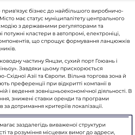
е прив'язує бізнес до найбільшого виробничо-
 Місто має статус муніципалітету центрального
ємодію з державними регуляторами та
потужні кластери в автопромі, електроніці,
акомпонентів, що спрощує формування ланцюжків
ників.
оводну частину Янцзи, сухий порт Гоюань і
сіньоу». Завдяки цьому прискорюється
-Східної Азії та Європи. Вільна торгова зона й
ють преференції при відкритті компанії в
ій і ведення зовнішньоекономічної діяльності. В
ння, знижені ставки оренди та програми
 за дотримання критеріїв локалізації.
магає заздалегідь виваженої структури
сті та розуміння місцевих вимог до адреси,