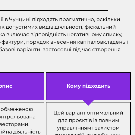
ії в Чунцині підходять прагматично, оскільки
ік допустимих видів діяльності, фіскальний
ка включає відповідність негативному списку,
-фактури, порядок внесення капіталовкладень і
азові варіанти, застосовні під час створення
опис
Кому підходить
з обмеженою
Цей варіант оптимальний
онтрольована
для проєктів із повним
весторами.
управлінням і захистом
йна діяльність