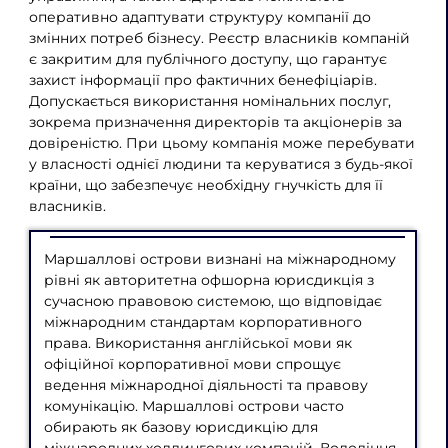
оперативно адаптувати структуру компанії до
змінних потреб бізнесу. Реєстр власників компаній
є закритим для публічного доступу, що гарантує
захист інформації про фактичних бенефіціарів.
Допускається використання номінальних послуг,
зокрема призначення директорів та акціонерів за
довіреністю. При цьому компанія може перебувати
у власності однієї людини та керуватися з будь-якої
країни, що забезпечує необхідну гнучкість для її
власників.
Маршаллові острови визнані на міжнародному
рівні як авторитетна офшорна юрисдикція з
сучасною правовою системою, що відповідає
міжнародним стандартам корпоративного
права. Використання англійської мови як
офіційної корпоративної мови спрощує
ведення міжнародної діяльності та правову
комунікацію. Маршаллові острови часто
обирають як базову юрисдикцію для
міжнародних холдингових компаній. Володіння