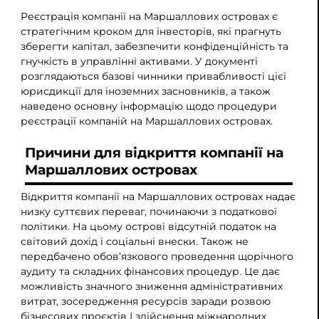
Реєстрація компанії на Маршаллових островах є
стратегічним кроком для інвесторів, які прагнуть
зберегти капітал, забезпечити конфіденційність та
гнучкість в управлінні активами. У документі
розглядаються базові чинники привабливості цієї
юрисдикції для іноземних засновників, а також
наведено основну інформацію щодо процедури
реєстрації компаній на Маршаллових островах.
Причини для відкриття компанії на
Маршаллових островах
Відкриття компанії на Маршаллових островах надає
низку суттєвих переваг, починаючи з податкової
політики. На цьому острові відсутній податок на
світовий дохід і соціальні внески. Також не
передбачено обов’язкового проведення щорічного
аудиту та складних фінансових процедур. Це дає
можливість значного зниження адміністративних
витрат, зосередження ресурсів заради розвою
бізнесових проєктів І здійснення міжнародних