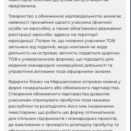
пред’явника.
Товариство з обмеженою відповідальністю вимагає
наявності принаймні одного учасника (фізичної
особи чи юрособи), а також обов’язкової державної
реєстрації юрособи. адреси на території
юрисдикції. Попри те, що іноземні учасники ТОВ
звільнені від податків, якщо компанія не веде
діяльність на островах, звітність подається щорічно.
ТОВ є універсальною формою, що підходить для
ведення міжнародної комерційної діяльності та
управління активами поза офшорними зонами.
Відкрити бізнес на Маршаллових островах можна у
формі генерального або обмеженого партнерства.
Створення обмеженого партнерства дозволяє
учасникам отримувати прибуток поза межами
республіки та розподіляти його між іноземними
інвесторами, що робить цю форму оптимальною
для спільних підприємств і міжнародних проєктів,
де важливими є прозорість розподілу прибутку та
обмеження відповідальності окремих учасників.