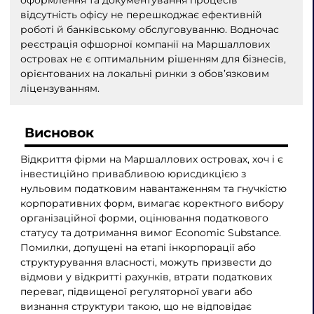
відсутність офісу не перешкоджає ефективній
роботі й банківському обслуговуванню. Водночас
реєстрація офшорної компанії на Маршаллових
островах не є оптимальним рішенням для бізнесів,
орієнтованих на локальні ринки з обов’язковим
ліцензуванням.
Висновок
Відкриття фірми на Маршаллових островах, хоч і є
інвестиційно привабливою юрисдикцією з
нульовим податковим навантаженням та гнучкістю
корпоративних форм, вимагає коректного вибору
організаційної форми, оцінювання податкового
статусу та дотримання вимог Economic Substance.
Помилки, допущені на етапі інкорпорації або
структурування власності, можуть призвести до
відмови у відкритті рахунків, втрати податкових
переваг, підвищеної регуляторної уваги або
визнання структури такою, що не відповідає