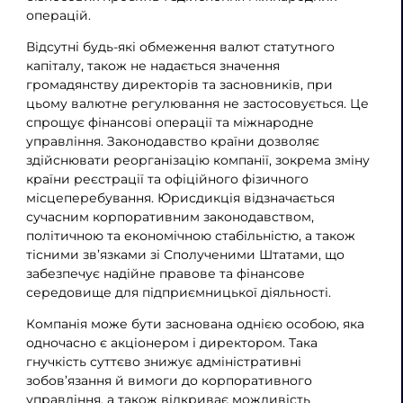
операцій.
Відсутні будь-які обмеження валют статутного
капіталу, також не надається значення
громадянству директорів та засновників, при
цьому валютне регулювання не застосовується. Це
спрощує фінансові операції та міжнародне
управління. Законодавство країни дозволяє
здійснювати реорганізацію компанії, зокрема зміну
країни реєстрації та офіційного фізичного
місцеперебування. Юрисдикція відзначається
сучасним корпоративним законодавством,
політичною та економічною стабільністю, а також
тісними зв’язками зі Сполученими Штатами, що
забезпечує надійне правове та фінансове
середовище для підприємницької діяльності.
Компанія може бути заснована однією особою, яка
одночасно є акціонером і директором. Така
гнучкість суттєво знижує адміністративні
зобов’язання й вимоги до корпоративного
управління, а також відкриває можливість