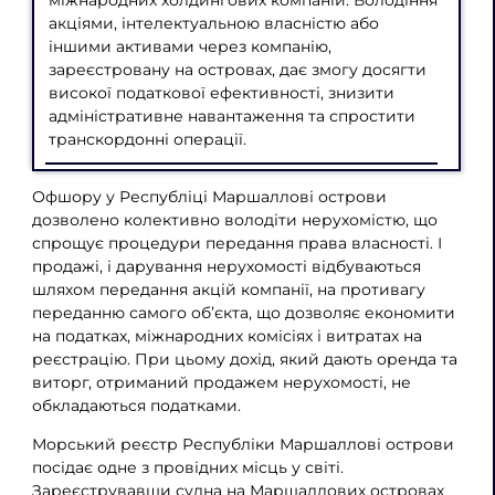
акціями, інтелектуальною власністю або
іншими активами через компанію,
зареєстровану на островах, дає змогу досягти
високої податкової ефективності, знизити
адміністративне навантаження та спростити
транскордонні операції.
Офшору у Республіці Маршаллові острови
дозволено колективно володіти нерухомістю, що
спрощує процедури передання права власності. І
продажі, і дарування нерухомості відбуваються
шляхом передання акцій компанії, на противагу
переданню самого об’єкта, що дозволяє економити
на податках, міжнародних комісіях і витратах на
реєстрацію. При цьому дохід, який дають оренда та
виторг, отриманий продажем нерухомості, не
обкладаються податками.
Морський реєстр Республіки Маршаллові острови
посідає одне з провідних місць у світі.
Зареєструвавши судна на Маршаллових островах