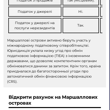
Податок з продажів
Так (місцевий).
Податок у джерелі
Ні.
Податок у джерелі на
Так.
послуги нерезидентів
Маршаллові острови активно беруть участь у
міжнародному податковому співробітництві.
Юрисдикція уклала низку угод про обмін
податковою інформацією (TIEA) з іноземними
державами, що дозволяє компетентним органам
обмінюватися даними за запитом. Крім того, країна
приєдналася до багатосторонньої угоди про
автоматичний обмін фінансовою інформацією
(CRS).
Відкрити рахунок на Маршаллових
островах