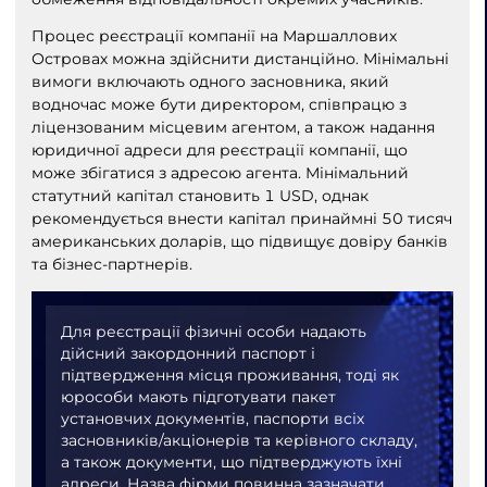
Процес реєстрації компанії на Маршаллових
Островах можна здійснити дистанційно. Мінімальні
вимоги включають одного засновника, який
водночас може бути директором, співпрацю з
ліцензованим місцевим агентом, а також надання
юридичної адреси для реєстрації компанії, що
може збігатися з адресою агента. Мінімальний
статутний капітал становить 1 USD, однак
рекомендується внести капітал принаймні 50 тисяч
американських доларів, що підвищує довіру банків
та бізнес-партнерів.
Для реєстрації фізичні особи надають
дійсний закордонний паспорт і
підтвердження місця проживання, тоді як
юрособи мають підготувати пакет
установчих документів, паспорти всіх
засновників/акціонерів та керівного складу,
а також документи, що підтверджують їхні
адреси. Назва фірми повинна зазначати