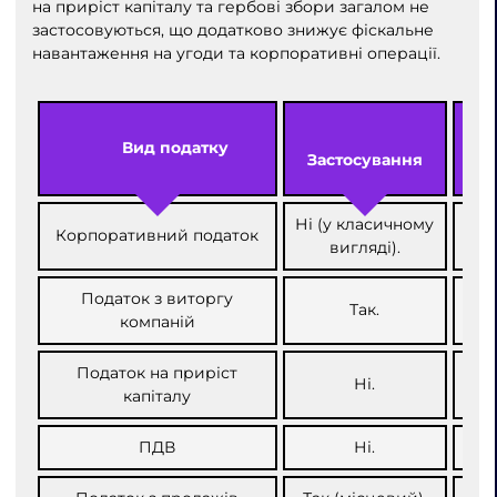
на приріст капіталу та гербові збори загалом не
застосовуються, що додатково знижує фіскальне
навантаження на угоди та корпоративні операції.
Вид податку
Застосування
Ні (у класичному
Корпоративний податок
вигляді).
Податок з виторгу
0.8
Так.
компаній
п
Податок на приріст
Ні.
капіталу
ПДВ
Ні.