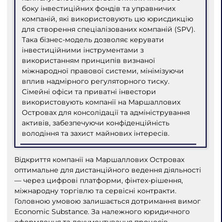
боку інвестиційних фондів та управничих
компаній, які використовують цю юрисдикцію
для створення спеціалізованих компаній (SPV).
Така бізнес-модель дозволяє керувати
інвестиційними інструментами з
використанням принципів визнаної
міжнародної правової системи, мінімізуючи
вплив надмірного регуляторного тиску.
Сімейні офіси та приватні інвестори
використовують компанії на Маршаллових
Островах для консолідації та адміністрування
активів, забезпечуючи конфіденційність
володіння та захист майнових інтересів.
Відкриття компанії на Маршаллових Островах
оптимальне для дистанційного ведення діяльності
— через цифрові платформи, фінтех-рішення,
міжнародну торгівлю та сервісні контракти.
Головною умовою залишається дотримання вимог
Economic Substance. За належного юридичного
оформлення та документування процесів