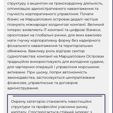
структуру з акцентом на транскордонну діяльність,
оптимізацію адміністративного навантаження та
гнучкість корпоративного управління. Почати
бізнес на Маршаллових островах дедалі частіше
планують міжнародні холдингові компанії. Великий
інтерес виявляють IT-компанії та цифрові бізнеси,
орієнтовані на глобальні ринки, для яких важливо
мати гнучку корпоративну форму без надмірного
фіскального навантаження та територіальних
обмежень. Важливу роль відіграє сектор
судноплавства: компанії на Маршаллових Островах
традиційно використовують для володіння судами,
для чартерних операцій і управління морськими
активами. При цьому, попри автономність
законодавства, застосовується централізоване
фінансове, управлінське та договірне
адміністрування.
Окрему категорію становлять інвестиційні
структури та професійні учасники ринку
капіталу. Спостерігається стійкий інтерес з