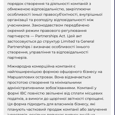
порядок створення та діяльності компаній з
обмеженою відповідальністю, закріплюючи
особливості їхньої правосуб’єктності, внутрішньої
організації та розподілу відповідальності між
учасниками. Законодавством передбачено
окремий режим правового регулювання
партнерств — Partnerships Act. Цей акт
застосовується до структур Limited та General
Partnerships і визначає особливості їхнього
створення, управління та відповідальності
партнерів.
Міжнародна комерційна компанія є
найпоширенішою формою офшорного бізнесу на
Маршаллових островах. Вона відзначається
простотою створення та мінімальними
адміністративними зобов’язаннями. Компанії у
формі IBC повністю звільнені від сплати місцевих
податків, а вимоги до щорічної звітності спрощені.
Ця форма підходить для власників бізнесу, які
планують частковий продаж компанії або залучення
інвесторів, оскільки допускає випуск акцій на