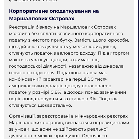
Корпоративне оподаткування на
Маршаллових Островах
Реєстрація бізнесу на Маршаллових Островах
можлива без сплати класичного корпоративного
податку з чистого прибутку. Замість цього юрособи,
що здійснюють діяльність у межах юрисдикції,
сплачують податок з валового доходу. Під виторгом
мають на увазі усі доходи, отримані від
господарської діяльності, незалежно від джерела
їхнього походження. Податкова ставка має
комбінований характер: на перші 10 тисяч
американських доларів доходу встановлено
податок у розмірі 0,8%, а доходи понад зазначений
поріг оподатковуються за ставкою 3%. Податок
сплачується щоквартально.
Організації, зареєстровані в міжнародних реєстрах
Маршаллових островів, визнаються нерезидентами
за умови, що вони не здійснюють реальної
діяльності в межах юрисдикції. Одночасно