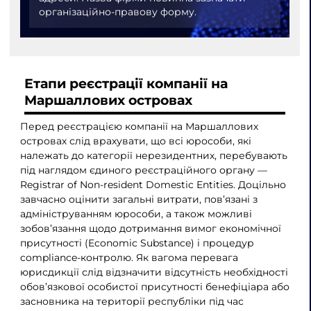
організаційно-правову форму.
Етапи реєстрації компанії на
Маршаллових островах
Перед реєстрацією компанії на Маршаллових
островах слід врахувати, що всі юрособи, які
належать до категорії нерезидентних, перебувають
під наглядом єдиного реєстраційного органу —
Registrar of Non-resident Domestic Entities. Доцільно
завчасно оцінити загальні витрати, пов’язані з
адмініструванням юрособи, а також можливі
зобов’язання щодо дотримання вимог економічної
присутності (Economic Substance) і процедур
compliance-контролю. Як вагома перевага
юрисдикції слід відзначити відсутність необхідності
обов’язкової особистої присутності бенефіціара або
засновника на території республіки під час