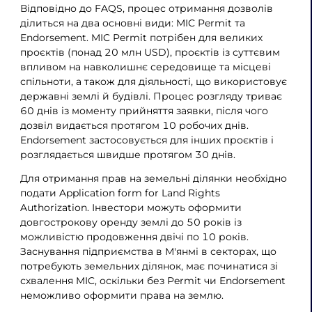
Відповідно до FAQS, процес отримання дозволів
ділиться на два основні види: MIC Permit та
Endorsement. MIC Permit потрібен для великих
проєктів (понад 20 млн USD), проєктів із суттєвим
впливом на навколишнє середовище та місцеві
спільноти, а також для діяльності, що використовує
державні землі й будівлі. Процес розгляду триває
60 днів із моменту прийняття заявки, після чого
дозвіл видається протягом 10 робочих днів.
Endorsement застосовується для інших проєктів і
розглядається швидше протягом 30 днів.
Для отримання прав на земельні ділянки необхідно
подати Application form for Land Rights
Authorization. Інвестори можуть оформити
довгострокову оренду землі до 50 років із
можливістю продовження двічі по 10 років.
Заснування підприємства в М'янмі в секторах, що
потребують земельних ділянок, має починатися зі
схвалення MIC, оскільки без Permit чи Endorsement
неможливо оформити права на землю.