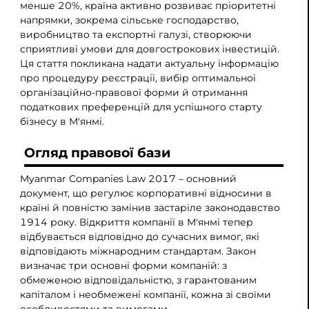
менше 20%, країна активно розвиває пріоритетні
напрямки, зокрема сільське господарство,
виробництво та експортні галузі, створюючи
сприятливі умови для довгострокових інвестицій.
Ця стаття покликана надати актуальну інформацію
про процедуру реєстрації, вибір оптимальної
організаційно-правової форми й отримання
податкових преференцій для успішного старту
бізнесу в М'янмі.
Огляд правової бази
Myanmar Companies Law 2017 – основний
документ, що регулює корпоративні відносини в
країні й повністю замінив застаріле законодавство
1914 року. Відкриття компанії в М'янмі тепер
відбувається відповідно до сучасних вимог, які
відповідають міжнародним стандартам. Закон
визначає три основні форми компаній: з
обмеженою відповідальністю, з гарантованим
капіталом і необмежені компанії, кожна зі своїми
особливостями та вимогами.