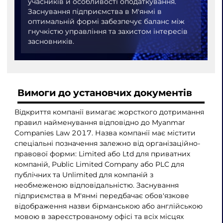
учасників й особливості оподаткування.
Заснування підприємства в М'янмі в
оптимальній формі забезпечує баланс між
гнучкістю управління та захистом інтересів
засновників.
Вимоги до установчих документів
Відкриття компанії вимагає жорсткого дотримання
правил найменування відповідно до Myanmar
Companies Law 2017. Назва компанії має містити
спеціальні позначення залежно від організаційно-
правової форми: Limited або Ltd для приватних
компаній, Public Limited Company або PLC для
публічних та Unlimited для компаній з
необмеженою відповідальністю. Заснування
підприємства в М'янмі передбачає обов'язкове
відображення назви бірманською або англійською
мовою в зареєстрованому офісі та всіх місцях