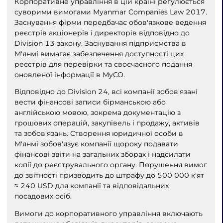
Корпоративне управління в цій країні регулюється
суворими вимогами Myanmar Companies Law 2017.
Заснування фірми передбачає обов'язкове ведення
реєстрів акціонерів і директорів відповідно до
Division 13 закону. Заснування підприємства в
М'янмі вимагає забезпечення доступності цих
реєстрів для перевірки та своєчасного подання
оновленої інформації в MyCO.
Відповідно до Division 24, всі компанії зобов'язані
вести фінансові записи бірманською або
англійською мовою, зокрема документацію з
грошових операцій, закупівель і продажу, активів
та зобов'язань. Створення юридичної особи в
М'янмі зобов'язує компанії щороку подавати
фінансові звіти на загальних зборах і надсилати
копії до реєструвального органу. Порушення вимог
до звітності призводить до штрафу до 500 000 к'ят
≈ 240 USD для компанії та відповідальних
посадових осіб.
Вимоги до корпоративного управління включають