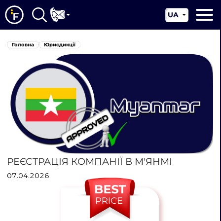
UA
EN
Головна
Головна
Юрисдикції
CN
Про нас
Наші послуги
Новини
Юрисдикції
Контакти
РЕЄСТРАЦІЯ КОМПАНІЇ В М'ЯНМІ
07.04.2026