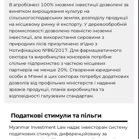
В агробізнесі 100% іноземні інвестиції дозволені за
винятком вирощування культур на
сільськогосподарських землях, розподілу продукції
на місцевому ринку й експорту. У деревообробній
промисловості дозволено повністю іноземні
інвестиції, але використання сировини з
природних лісів призупинено згідно з
Нотифікацією №86/2017. Для фармацевтичного
сектора та виробництва консервів потрібне
спільне підприємство з часткою місцевих
партнерів не менше 20%. Створення юридичної
особи в М'янмі в цих секторах потребує додаткових
дозволів від профільних міністерств і надання
зразків продукції, планів виробництва та
відповідності галузевим стандартам.
Податкові стимули та пільги
Myanmar Investment Law надає інвесторам систему
податкових стимулів, диференційовану за