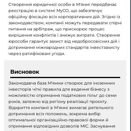
Створення юридичної особи в М'янмі передбачає
реєстрацію в системі MyCO, що забезпечує
офіційну фіксацію всіх корпоративних дій. Згідно із
законодавством, компанії можуть передавати спірні
питання на арбітраж, що прискорює процес
вирішення конфліктів і знижує витрати. Створення
юрособи гарантує захист від недобросовісних дій і
дотримання міжнародних стандартів інвестзахисту
через ратифіковані угоди.
Висновок
Законодавча база М'янми створює для іноземних
інвесторів чіткі правила для ведення бізнесу з
можливістю отримання податкових пільг до семи
років, залежно від регіону реалізації проєкту.
Відкриття компанії в М'янмі вимагає ретельного
дотримання всіх положень, зокрема вибір
оптимальної організаційно-правової форми й
отримання відповідних дозволів MIC. Заснування