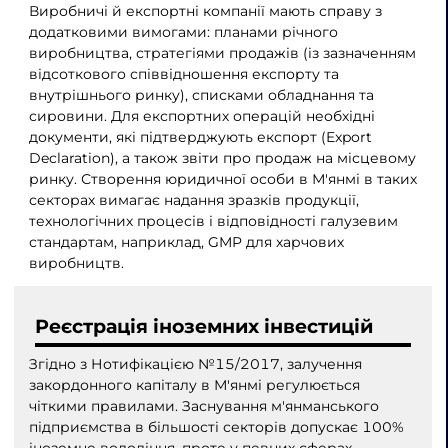
Виробничі й експортні компанії мають справу з
додатковими вимогами: планами річного
виробництва, стратегіями продажів (із зазначенням
відсоткового співвідношення експорту та
внутрішнього ринку), списками обладнання та
сировини. Для експортних операцій необхідні
документи, які підтверджують експорт (Export
Declaration), а також звіти про продаж на місцевому
ринку. Створення юридичної особи в М'янмі в таких
секторах вимагає надання зразків продукції,
технологічних процесів і відповідності галузевим
стандартам, наприклад, GMP для харчових
виробництв.
Реєстрація іноземних інвестицій
Згідно з Нотифікацією №15/2017, залучення
закордонного капіталу в М'янмі регулюється
чіткими правилами. Заснування м'янманського
підприємства в більшості секторів допускає 100%
іноземне володіння, проте у певних сферах