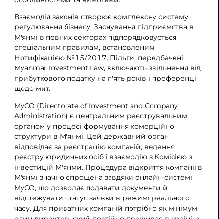
Взаємодія законів створює комплексну систему
регулювання бізнесу. Заснування підприємства в
М'янмі в певних секторах підпорядковується
спеціальним правилам, встановленим
Нотифікацією №15/2017. Пільги, передбачені
Myanmar Investment Law, включають звільнення від
прибуткового податку на п'ять років і преференції
щодо мит.
MyCO (Directorate of Investment and Company
Administration) є центральним реєструвальним
органом у процесі формування комерційної
структури в М'янмі. Цей державний орган
відповідає за реєстрацію компаній, ведення
реєстру юридичних осіб і взаємодію з Комісією з
інвестицій М'янми. Процедура відкриття компанії в
М'янмі значно спрощена завдяки онлайн-системі
MyCO, що дозволяє подавати документи й
відстежувати статус заявки в режимі реального
часу. Для приватних компаній потрібно як мінімум
один директор, який постійно проживає в країні, а