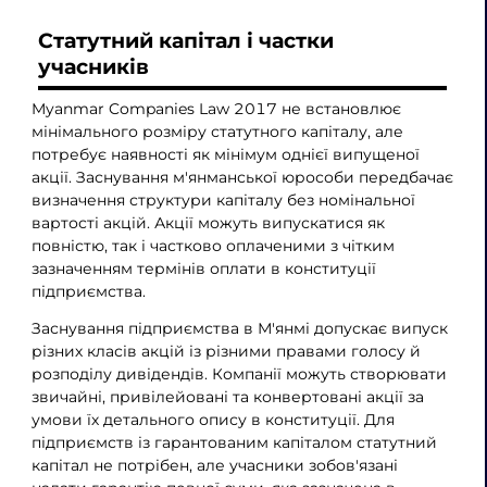
Статутний капітал і частки
учасників
Myanmar Companies Law 2017 не встановлює
мінімального розміру статутного капіталу, але
потребує наявності як мінімум однієї випущеної
акції. Заснування м'янманської юрособи передбачає
визначення структури капіталу без номінальної
вартості акцій. Акції можуть випускатися як
повністю, так і частково оплаченими з чітким
зазначенням термінів оплати в конституції
підприємства.
Заснування підприємства в М'янмі допускає випуск
різних класів акцій із різними правами голосу й
розподілу дивідендів. Компанії можуть створювати
звичайні, привілейовані та конвертовані акції за
умови їх детального опису в конституції. Для
підприємств із гарантованим капіталом статутний
капітал не потрібен, але учасники зобов'язані