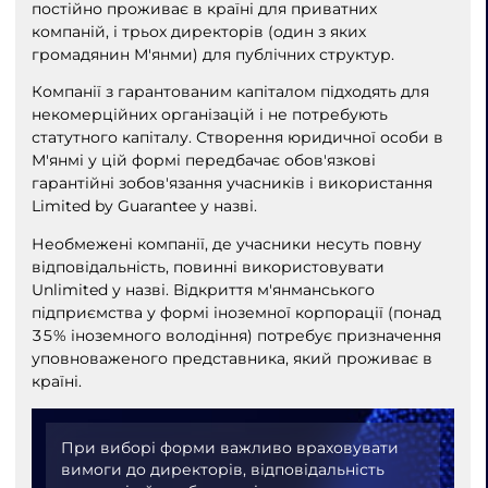
постійно проживає в країні для приватних
компаній, і трьох директорів (один з яких
громадянин М'янми) для публічних структур.
Компанії з гарантованим капіталом підходять для
некомерційних організацій і не потребують
статутного капіталу. Створення юридичної особи в
М'янмі у цій формі передбачає обов'язкові
гарантійні зобов'язання учасників і використання
Limited by Guarantee у назві.
Необмежені компанії, де учасники несуть повну
відповідальність, повинні використовувати
Unlimited у назві. Відкриття м'янманського
підприємства у формі іноземної корпорації (понад
35% іноземного володіння) потребує призначення
уповноваженого представника, який проживає в
країні.
При виборі форми важливо враховувати
вимоги до директорів, відповідальність