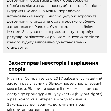
дотримання обов'язків директорів, зокрема
обов'язок діяти з належною турботою та обачністю.
Відкриття компанії в М'янмі передбачає
встановлення внутрішніх процедур контролю та
дотримання стандартів бухгалтерського обліку,
затверджених Радою з бухгалтерського обліку
М'янми. Заснування підприємства тут потребує
регулярної підготовки річних фінансових звітів та
їхнього аудиту відповідно до встановлених
стандартів.
Захист прав інвесторів і вирішення
спорів
Myanmar Companies Law 2017 забезпечує надійний
захист прав учасників бізнесу через спеціалізовані
механізми. Відкриття компанії в М'янмі відкриває
доступ до процедури викупу частки (buy-out rights)
у разі конфліктів інтересів між учасниками.
Законодавство гарантує дотримання прав
міноритарних акціонерів.