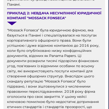
Панамі.
ПРИКЛАД 2: НЕВДАЧА НЕСУМЛІННОЇ ЮРИДИЧНОЇ
КОМПАНІЇ "MOSSACK FONSECA"
"Mossack Fonseca" була юридичною фірмою, яка
базується в Панамі і спеціалізувалася на послугах
корпоративного офшорного права. Вони були
успішною і дуже відомою компанією до 2016 року,
коли було опубліковано низку конфіденційних
документів, відомих як Panama Papers. Ці
документи розкрили тисячі підозрілих фінансових
угод, пов'язаних із відомими особами по всьому
світу, які використовують послуги компанії для
створення офшорних структур. Внаслідок цього
скандалу репутацію "Mossack Fonseca" було
підірвано, і вони зіштовхнулися з численними
правовими переслідуваннями. 2018 року фірма
оголосила про своє закриття. У цьому кейсі
ключовою помилкою було недостатнє дотримання
етичних стандартів і стандартів прозорості, що