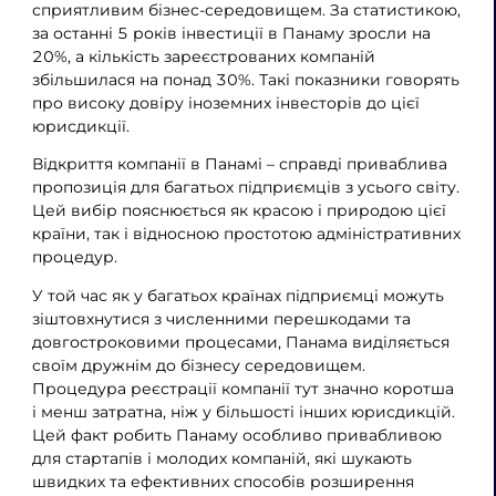
сприятливим бізнес-середовищем. За статистикою,
за останні 5 років інвестиції в Панаму зросли на
20%, а кількість зареєстрованих компаній
збільшилася на понад 30%. Такі показники говорять
про високу довіру іноземних інвесторів до цієї
юрисдикції.
Відкриття компанії в Панамі – справді приваблива
пропозиція для багатьох підприємців з усього світу.
Цей вибір пояснюється як красою і природою цієї
країни, так і відносною простотою адміністративних
процедур.
У той час як у багатьох країнах підприємці можуть
зіштовхнутися з численними перешкодами та
довгостроковими процесами, Панама виділяється
своїм дружнім до бізнесу середовищем.
Процедура реєстрації компанії тут значно коротша
і менш затратна, ніж у більшості інших юрисдикцій.
Цей факт робить Панаму особливо привабливою
для стартапів і молодих компаній, які шукають
швидких та ефективних способів розширення