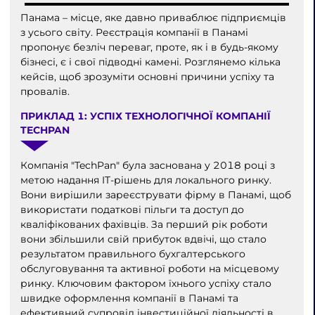
Панама – місце, яке давно приваблює підприємців
з усього світу. Реєстрація компанії в Панамі
пропонує безліч переваг, проте, як і в будь-якому
бізнесі, є і свої підводні камені. Розглянемо кілька
кейсів, щоб зрозуміти основні причини успіху та
провалів.
ПРИКЛАД 1: УСПІХ ТЕХНОЛОГІЧНОЇ КОМПАНІЇ
TECHPAN
Компанія "TechPan" була заснована у 2018 році з
метою надання IT-рішень для локального ринку.
Вони вирішили зареєструвати фірму в Панамі, щоб
використати податкові пільги та доступ до
кваліфікованих фахівців. За перший рік роботи
вони збільшили свій прибуток вдвічі, що стало
результатом правильного бухгалтерського
обслуговування та активної роботи на місцевому
ринку. Ключовим фактором їхнього успіху стало
швидке оформлення компанії в Панамі та
ефективний супровід інвестиційної діяльності в