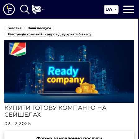
UA
EN
Головна
Головна
Наші послуги
CN
Про нас
Реєстрація компаній і супровід відкриття бізнесу
Наші послуги
Новини
Юрисдикції
Контакти
КУПИТИ ГОТОВУ КОМПАНІЮ НА
СЕЙШЕЛАХ
02.12.2025
Форма замовлення послуги