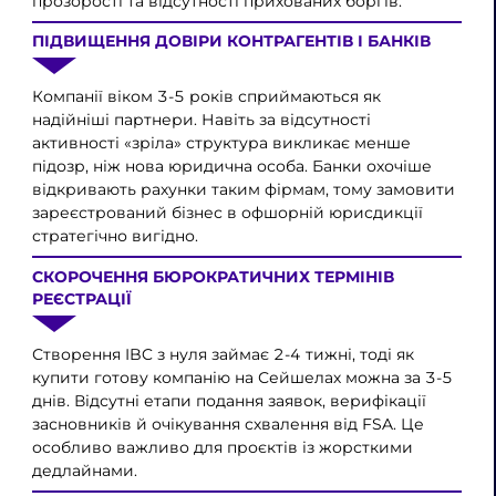
прозорості та відсутності прихованих боргів.
ПІДВИЩЕННЯ ДОВІРИ КОНТРАГЕНТІВ І БАНКІВ
Компанії віком 3-5 років сприймаються як
надійніші партнери. Навіть за відсутності
активності «зріла» структура викликає менше
підозр, ніж нова юридична особа. Банки охочіше
відкривають рахунки таким фірмам, тому замовити
зареєстрований бізнес в офшорній юрисдикції
стратегічно вигідно.
СКОРОЧЕННЯ БЮРОКРАТИЧНИХ ТЕРМІНІВ
РЕЄСТРАЦІЇ
Створення IBC з нуля займає 2-4 тижні, тоді як
купити готову компанію на Сейшелах можна за 3-5
днів. Відсутні етапи подання заявок, верифікації
засновників й очікування схвалення від FSA. Це
особливо важливо для проєктів із жорсткими
дедлайнами.