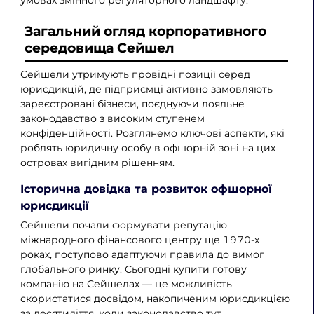
Загальний огляд корпоративного
середовища Сейшел
Сейшели утримують провідні позиції серед
юрисдикцій, де підприємці активно замовляють
зареєстровані бізнеси, поєднуючи лояльне
законодавство з високим ступенем
конфіденційності. Розглянемо ключові аспекти, які
роблять юридичну особу в офшорній зоні на цих
островах вигідним рішенням.
Історична довідка та розвиток офшорної
юрисдикції
Сейшели почали формувати репутацію
міжнародного фінансового центру ще 1970-х
роках, поступово адаптуючи правила до вимог
глобального ринку. Сьогодні купити готову
компанію на Сейшелах — це можливість
скористатися досвідом, накопиченим юрисдикцією
за десятиліття, коли законодавство тут