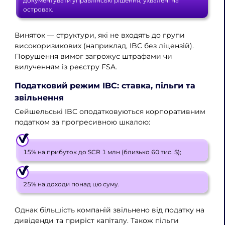
документувати управлінські рішення, ухвалені на
островах.
Виняток — структури, які не входять до групи
високоризикових (наприклад, IBC без ліцензій).
Порушення вимог загрожує штрафами чи
вилученням із реєстру FSA.
Податковий режим IBC: ставка, пільги та
звільнення
Сейшельські IBC оподатковуються корпоративним
податком за прогресивною шкалою:
15% на прибуток до SCR 1 млн (близько 60 тис. $);
25% на доходи понад цю суму.
Однак більшість компаній звільнено від податку на
дивіденди та приріст капіталу. Також пільги