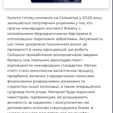
Купити готову компанію на Сейшелах у 2026 році
залишається популярним рішенням у тих, хто
прагне міжнародної експансії бізнесу з
мінімальними бюрократичними бар'єрами й
оптимізацією податкових зобов'язань. Актуальність
цієї теми зумовлена ​​посиленням вимог до
прозорості в низці юрисдикцій, що робить
Сейшели привабливою альтернативою завдяки
балансу між лояльним законодавством і
відповідністю міжнародним стандартам. Метою
статті стало комплексне висвітлення процесу
придбання, включно з юридичними нюансами,
фінансовими розрахунками, ризиками та
стратегією їхньої мінімізації, а також операційний
супровід після угоди. Матеріал буде корисний
інвесторам, підприємцям, які розширюють
активність за кордоном, і консультантам, які
допомагають клієнтам структурувати бізнес в
умовах змінного регуляторного ландшафту.