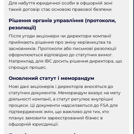
Для набуття юридичної особи в офшорній зоні
такий договір стає основою правової безпеки.
Рішення органів управління (протоколи,
резолюції)
Після угоди акціонери чи директори компанії
приймають рішення про зміну керівництва та
засновників. Протоколи або письмові резолюції
оформлюються відповідно до статутних вимог.
Наприклад, для IBC досить рішення директора, що
спрощує процес.
Оновлений статут і меморандум
Нові дані акціонерів і директорів вносяться до
статутних документів. Меморандум вказує на мету
діяльності компанії, а статут регулює внутрішні
процеси. Ці документи надсилаються до FSA для
підтвердження змін, що важливо для тих, хто
планує замовити зареєстрований бізнес в
офшорній юрисдикції.