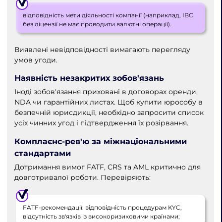
відповідність мети діяльності компанії (наприклад, IBC
без ліцензії не має проводити валютні операції).
Виявлені невідповідності вимагають перегляду
умов угоди.
Наявність незакритих зобов'язань
Іноді зобов'язання приховані в договорах оренди,
NDA чи гарантійних листах. Щоб купити юрособу в
безпечній юрисдикції, необхідно запросити список
усіх чинних угод і підтвердження їх розірвання.
Комплаєнс-рев'ю за міжнаціональними
стандартами
Дотримання вимог FATF, CRS та AML критично для
довготривалої роботи. Перевіряють:
FATF-рекомендації: відповідність процедурам KYC,
відсутність зв'язків із високоризиковими країнами;