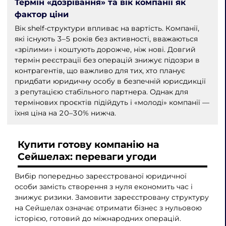
Термін «дозрівання» та вік компанії як
фактор ціни
Вік shelf-структури впливає на вартість. Компанії,
які існують 3–5 років без активності, вважаються
«зрілими» і коштують дорожче, ніж нові. Довгий
термін реєстрації без операцій знижує підозри в
контрагентів, що важливо для тих, хто планує
придбати юридичну особу в безпечній юрисдикції
з репутацією стабільного партнера. Однак для
термінових проєктів підійдуть і «молоді» компанії —
їхня ціна на 20–30% нижча.
Купити готову компанію на
Сейшелах: переваги угоди
Вибір попередньо зареєстрованої юридичної
особи замість створення з нуля економить час і
знижує ризики. Замовити зареєстровану структуру
на Сейшелах означає отримати бізнес з нульовою
історією, готовий до міжнародних операцій.