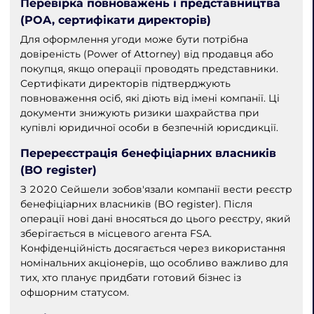
Перевірка повноважень і представництва
(POA, сертифікати директорів)
Для оформлення угоди може бути потрібна
довіреність (Power of Attorney) від продавця або
покупця, якщо операції проводять представники.
Сертифікати директорів підтверджують
повноваження осіб, які діють від імені компанії. Ці
документи знижують ризики шахрайства при
купівлі юридичної особи в безпечній юрисдикції.
Перереєстрація бенефіціарних власників
(BO register)
З 2020 Сейшели зобов'язали компанії вести реєстр
бенефіціарних власників (BO register). Після
операції нові дані вносяться до цього реєстру, який
зберігається в місцевого агента FSA.
Конфіденційність досягається через використання
номінальних акціонерів, що особливо важливо для
тих, хто планує придбати готовий бізнес із
офшорним статусом.