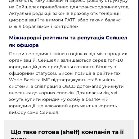
діяльність, тому замовити зареєстровану структуру
на Сейшелах привабливо для транскордонних угод.
Актуальні редакції законів враховують тенденції
цифровізації та вимоги FATF, зберігаючи баланс
між лібералізмом і контролем.
Міжнародні рейтинги та репутація Сейшел
як офшора
Попри періодичні зміни в оцінках від міжнародних
організацій, Сейшели залишаються серед топ-10
юрисдикцій для придбання готового бізнесу з
офшорним статусом. Високі позиції в рейтингах
World Bank та IMF підтверджують стабільність
системи, а співпраця з OECD допомагає уникнути
внесення до чорних списків. Для власників, які
хочуть купити юридичну особу в безпечній
юрисдикції, це ключовий аргумент на користь
вибору саме Сейшел.
Що таке готова (shelf) компанія та її