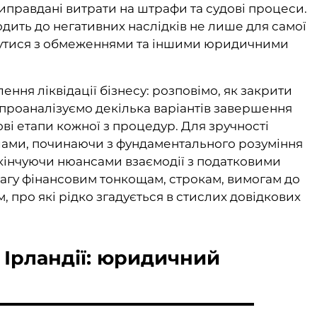
правдані витрати на штрафи та судові процеси.
ить до негативних наслідків не лише для самої
іткнутися з обмеженнями та іншими юридичними
ення ліквідації бізнесу: розповімо, як закрити
, проаналізуємо декілька варіантів завершення
ві етапи кожної з процедур. Для зручності
ілами, починаючи з фундаментального розуміння
закінчуючи нюансами взаємодії з податковими
агу фінансовим тонкощам, строкам, вимогам до
, про які рідко згадується в стислих довідкових
в Ірландії: юридичний