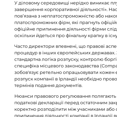
У діловому середовищі нерідко виникає плу
завершення корпоративної діяльності». Насп
пов’язана з неплатоспроможністю або нако
платоспроможних фірм, які прагнуть офіці
офіційне припинення діяльності фірми слід
оскільки йдеться про фінальну крапку в іс
Часто директори впевнені, що правові аспек
процедур в інших європейських державах. За
стандартна логіка розпуску, контролю борг
специфіка місцевого законодавства (Compani
зобов'язує ретельно опрацьовувати кожен е
розпуск компанії в Ірландії необхідно пров
термінів подання документів.
Нюанси правового регулювання полягають в о
податкові декларації перед остаточним закр
коректно розподілити між учасниками або 
припинення діяльності компанії в Ірландії