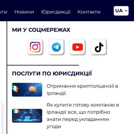
UA
уги
Новини
Юрисдикції
Контакти
EN
МИ У СОЦМЕРЕЖАХ
CN
ПОСЛУГИ ПО ЮРИСДИКЦІЇ
Отримання криптоліцензії в
Ірландії
Як купити готову компанію в
Ірландії: все, що потрібно
знати перед укладанням
угоди