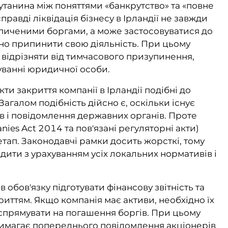
танина між поняттями «банкрутство» та «повне
равді ліквідація бізнесу в Ірландії не завжди
пиченими боргами, а може застосовуватися до
йно припинити свою діяльність. При цьому
 відрізняти від тимчасового призупинення,
нуванні юридичної особи.
ти закриття компанії в Ірландії подібні до
галом подібність дійсно є, оскільки існує
ів і повідомлення державних органів. Проте
es Act 2014 та пов'язані регуляторні акти)
тап. Законодавчі рамки досить жорсткі, тому
одити з урахуванням усіх локальних нормативів і
бов'язку підготувати фінансову звітність та
иттям. Якщо компанія має активи, необхідно їх
спрямувати на погашення боргів. При цьому
 вимагає попереднього повідомлення акціонерів