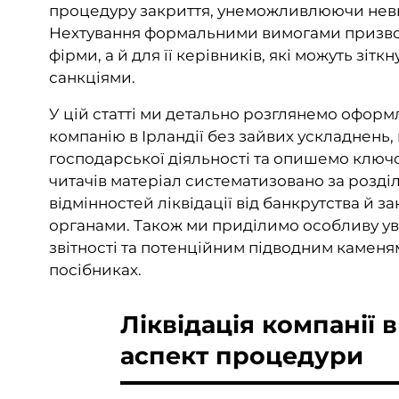
процедуру закриття, унеможливлюючи неви
Нехтування формальними вимогами призвод
фірми, а й для її керівників, які можуть з
санкціями.
У цій статті ми детально розглянемо оформл
компанію в Ірландії без зайвих ускладнень
господарської діяльності та опишемо ключо
читачів матеріал систематизовано за розд
відмінностей ліквідації від банкрутства й 
органами. Також ми приділимо особливу ув
звітності та потенційним підводним каменям
посібниках.
Ліквідація компанії 
аспект процедури