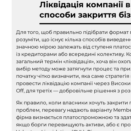
Ліквідація компанії в
способи закриття бі
Для того, щоб правильно підібрати формат 
розуміти, що існує кілька способів виведен
значною мірою залежать від ступеня платосп
із кредиторами або всередині колективу. К
загальний термін «ліквідація», хоча він о
вибір методу може затягнути процес та при
початку чітко визначити, яка саме стратегі
провести ліквідацію компанії через Високи
Off, для третіх — добровільне рішення з роз
Як правило, коли власники хочуть закрити п
проблем, перевагу надають варіанту Members
фірма визнається платоспроможною та здат
якщо борги перевищують активи, або є проб