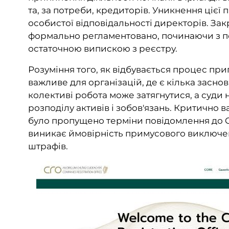
та, за потреби, кредиторів. Уникнення цієї
особистої відповідальності директорів. За
формально регламентовано, починаючи з по
остаточною випискою з реєстру.
Розуміння того, як відбувається процес при
важливе для організацій, де є кілька заснов
колективі робота може затягнутися, а суди
розподілу активів і зобов'язань. Критично в
було пропущено терміни повідомлення до Co
виникає ймовірність примусового виключен
штрафів.