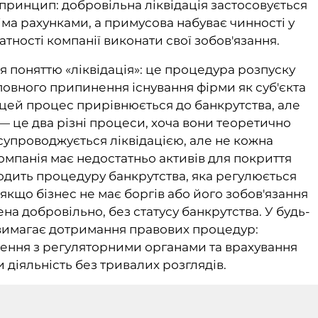
принцип: добровільна ліквідація застосовується
сіма рахунками, а примусова набуває чинності у
тності компанії виконати свої зобов'язання.
я поняттю «ліквідація»: це процедура розпуску
 повного припинення існування фірми як суб'єкта
 цей процес прирівнюється до банкрутства, але
 — це два різні процеси, хоча вони теоретично
супроводжується ліквідацією, але не кожна
компанія має недостатньо активів для покриття
одить процедуру банкрутства, яка регулюється
якщо бізнес не має боргів або його зобов'язання
на добровільно, без статусу банкрутства. У будь-
ї вимагає дотримання правових процедур:
ення з регуляторними органами та врахування
 діяльність без тривалих розглядів.