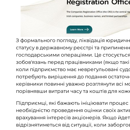
З формального погляду, ліквідація юридично
статусу в державному реєстрі та припинення 
господарськими операціями. Це стосується і
зобов'язань перед працівниками (якщо такі
коли підприємство має неврегульовані судо
потребують вирішення до подання остаточно
керівники повинні уважно розглянути всі м
порівнявши витрати часу та коштів для кожн
Підприємці, які бажають ініціювати процес з
необхідністю проведення оцінки своїх активів
врахування інтересів акціонерів. Якщо йд
відрізнятиметься від ситуації, коли заборг