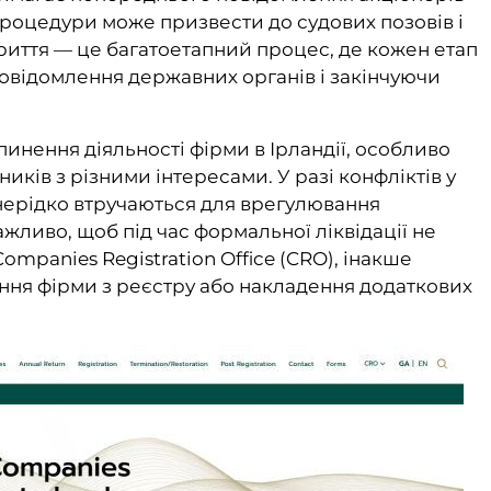
 процедури може призвести до судових позовів і
криття — це багатоетапний процес, де кожен етап
відомлення державних органів і закінчуючи
пинення діяльності фірми в Ірландії, особливо
ників з різними інтересами. У разі конфліктів у
 нерідко втручаються для врегулювання
ажливо, щоб під час формальної ліквідації не
mpanies Registration Office (CRO), інакше
ня фірми з реєстру або накладення додаткових