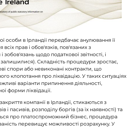
ї особи в Ірландії передбачає анулювання її
всіх прав і обов'язків, пов'язаних з
 зобов'язань щодо податкової звітності, і
 залишилися). Складність процедури зростає,
ві спори або невиконані контракти, що
го клопотання про ліквідацію. У таких ситуаціях
ожливі варіанти припинення діяльності,
ої форми ліквідації.
акриття компанії в Ірландії, стикаються з
 і пасивів, розподілу боргів (за їх наявності) та
еться про платоспроможний бізнес, процедура
ованість перевищує можливості розрахунку. У