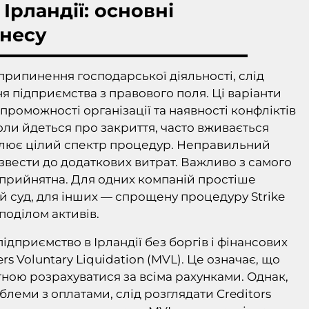
 Ірландії: основні
знесу
припинення господарської діяльності, слід
ня підприємства з правового поля. Ці варіанти
роможності організації та наявності конфліктів
оли йдеться про закриття, часто вживається
хоплює цілий спектр процедур. Неправильний
звести до додаткових витрат. Важливо з самого
я прийнятна. Для одних компаній простіше
й суд, для інших — спрощену процедуру Strike
поділом активів.
ідприємство в Ірландії без боргів і фінансових
 Voluntary Liquidation (MVL). Це означає, що
ною розрахуватися за всіма рахунками. Однак,
леми з оплатами, слід розглядати Creditors