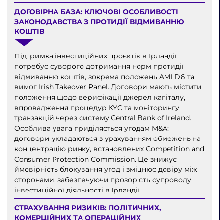
ДОГОВІРНА БАЗА: КЛЮЧОВІ ОСОБЛИВОСТІ
ЗАКОНОДАВСТВА З ПРОТИДІЇ ВІДМИВАННЮ
КОШТІВ
Підтримка інвестиційних проєктів в Ірландії
потребує суворого дотримання норм протидії
відмиванню коштів, зокрема положень AMLD6 та
вимог Irish Takeover Panel. Договори мають містити
положення щодо верифікації джерел капіталу,
впровадження процедур KYC та моніторингу
транзакцій через систему Central Bank of Ireland.
Особлива увага приділяється угодам M&A:
договори укладаються з урахуванням обмежень на
концентрацію ринку, встановлених Competition and
Consumer Protection Commission. Це знижує
ймовірність блокування угод і зміцнює довіру між
сторонами, забезпечуючи прозорість супроводу
інвестиційної діяльності в Ірландії.
СТРАХУВАННЯ РИЗИКІВ: ПОЛІТИЧНИХ,
КОМЕРЦІЙНИХ ТА ОПЕРАЦІЙНИХ