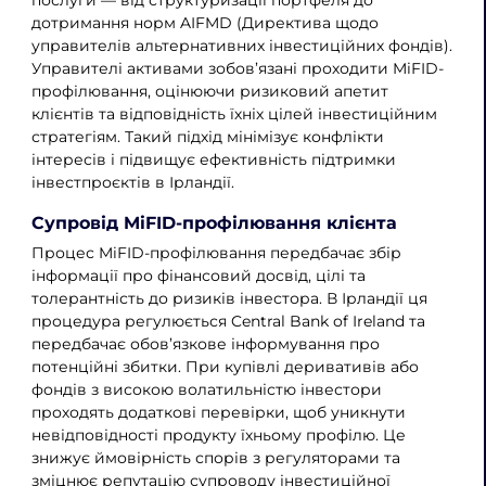
дотримання норм AIFMD (Директива щодо
управителів альтернативних інвестиційних фондів).
Управителі активами зобов’язані проходити MiFID-
профілювання, оцінюючи ризиковий апетит
клієнтів та відповідність їхніх цілей інвестиційним
стратегіям. Такий підхід мінімізує конфлікти
інтересів і підвищує ефективність підтримки
інвестпроєктів в Ірландії.
Супровід MiFID-профілювання клієнта
Процес MiFID-профілювання передбачає збір
інформації про фінансовий досвід, цілі та
толерантність до ризиків інвестора. В Ірландії ця
процедура регулюється Central Bank of Ireland та
передбачає обов’язкове інформування про
потенційні збитки. При купівлі деривативів або
фондів з високою волатильністю інвестори
проходять додаткові перевірки, щоб уникнути
невідповідності продукту їхньому профілю. Це
знижує ймовірність спорів з регуляторами та
зміцнює репутацію супроводу інвестиційної