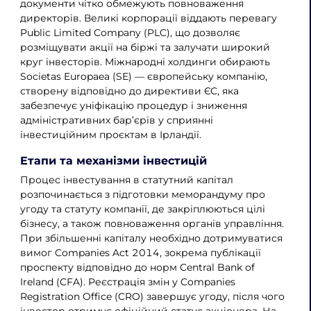
документи чітко обмежують повноваження
директорів. Великі корпорації віддають перевагу
Public Limited Company (PLC), що дозволяє
розміщувати акції на біржі та залучати широкий
круг інвесторів. Міжнародні холдинги обирають
Societas Europaea (SE) — європейську компанію,
створену відповідно до директиви ЄС, яка
забезпечує уніфікацію процедур і зниження
адміністративних бар’єрів у сприянні
інвестиційним проєктам в Ірландії.
Етапи та механізми інвестицій
Процес інвестування в статутний капітал
розпочинається з підготовки меморандуму про
угоду та статуту компанії, де закріплюються цілі
бізнесу, а також повноваження органів управління.
При збільшенні капіталу необхідно дотримуватися
вимог Companies Act 2014, зокрема публікації
проспекту відповідно до норм Central Bank of
Ireland (CFA). Реєстрація змін у Companies
Registration Office (CRO) завершує угоду, після чого