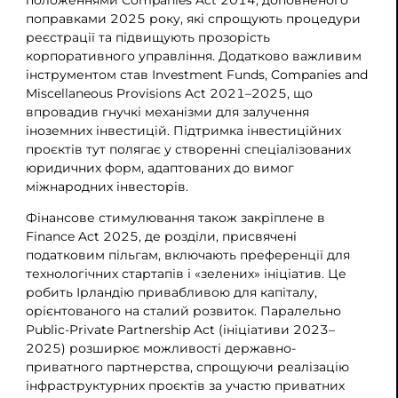
положеннями Companies Act 2014, доповненого
поправками 2025 року, які спрощують процедури
реєстрації та підвищують прозорість
корпоративного управління. Додатково важливим
інструментом став Investment Funds, Companies and
Miscellaneous Provisions Act 2021–2025, що
впровадив гнучкі механізми для залучення
іноземних інвестицій. Підтримка інвестиційних
проєктів тут полягає у створенні спеціалізованих
юридичних форм, адаптованих до вимог
міжнародних інвесторів.
Фінансове стимулювання також закріплене в
Finance Act 2025, де розділи, присвячені
податковим пільгам, включають преференції для
технологічних стартапів і «зелених» ініціатив. Це
робить Ірландію привабливою для капіталу,
орієнтованого на сталий розвиток. Паралельно
Public-Private Partnership Act (ініціативи 2023–
2025) розширює можливості державно-
приватного партнерства, спрощуючи реалізацію
інфраструктурних проєктів за участю приватних