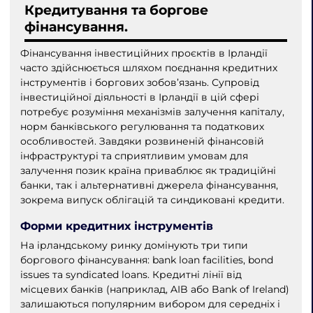
Кредитування та боргове
фінансування.
Фінансування інвестиційних проєктів в Ірландії
часто здійснюється шляхом поєднання кредитних
інструментів і боргових зобов’язань. Супровід
інвестиційної діяльності в Ірландії в цій сфері
потребує розуміння механізмів залучення капіталу,
норм банківського регулювання та податкових
особливостей. Завдяки розвиненій фінансовій
інфраструктурі та сприятливим умовам для
залучення позик країна приваблює як традиційні
банки, так і альтернативні джерела фінансування,
зокрема випуск облігацій та синдиковані кредити.
Форми кредитних інструментів
На ірландському ринку домінують три типи
боргового фінансування: bank loan facilities, bond
issues та syndicated loans. Кредитні лінії від
місцевих банків (наприклад, AIB або Bank of Ireland)
залишаються популярним вибором для середніх і