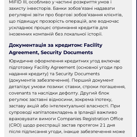
MiFID III, особливо у частині розкриття умов і
захисту інвесторів. Банки зобов’язані надавати
регулярні звіти про боргові зобов’язання клієнтів,
що підвищує прозорість операцій, але водночас
ускладнює процес отримання кредитів для
іноземних компаній без локальної історії.
Документація за кредитом: Facility
Agreement, Security Documents
Юридичне оформлення кредитних угод включає
підготовку Facility Agreement (основної угоди про
надання кредиту) та Security Documents
(документів забезпечення). Перший документ
деталізує умови позики: ставки, строки погашення,
covenants та наслідки дефолту. Другий блок
регулює заставні відносини, зокрема іпотеку,
заставу акцій або інтелектуальної власності. При
супроводі капіталовкладень в Ірландії важливо
враховувати вимоги Companies Registration Office
(CRO) щодо реєстрації застав протягом 21 дня
після підписання угоди, інакше забезпечення може