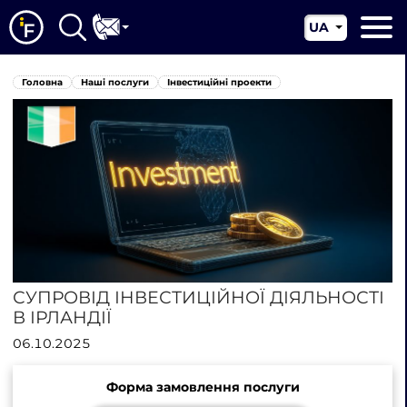
UA
EN
Головна
Головна
Наші послуги
Інвестиційні проекти
CN
Про нас
Наші послуги
Новини
Юрисдикції
Контакти
СУПРОВІД ІНВЕСТИЦІЙНОЇ ДІЯЛЬНОСТІ
В ІРЛАНДІЇ
06.10.2025
Форма замовлення послуги