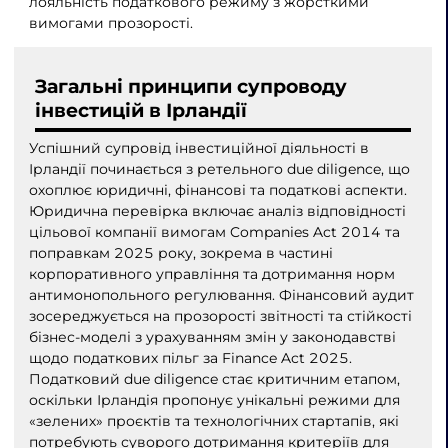
лояльність податкового режиму з жорсткими
вимогами прозорості.
Загальні принципи супроводу
інвестицій в Ірландії
Успішний супровід інвестиційної діяльності в
Ірландії починається з ретельного due diligence, що
охоплює юридичні, фінансові та податкові аспекти.
Юридична перевірка включає аналіз відповідності
цільової компанії вимогам Companies Act 2014 та
поправкам 2025 року, зокрема в частині
корпоративного управління та дотримання норм
антимонопольного регулювання. Фінансовий аудит
зосереджується на прозорості звітності та стійкості
бізнес-моделі з урахуванням змін у законодавстві
щодо податкових пільг за Finance Act 2025.
Податковий due diligence стає критичним етапом,
оскільки Ірландія пропонує унікальні режими для
«зелених» проєктів та технологічних стартапів, які
потребують суворого дотримання критеріїв для