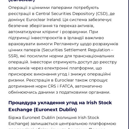
Операції з цінними паперами потребують
реєстрації в Central Securities Depository (CSD), де
домінує Euroclear Ireland. Ця система забезпечує
безпечне зберігання та переказ активів,
автоматизуючи кліринг і розрахунки. При
підтримці інвестпроєктів в Ірландії важливо
враховувати вимоги Регламенту щодо розрахунків
цінних паперів (Securities Settlement Regulation –
SSR), які посилили норми для транснаціональних
операцій. Інвестори отримують доступ до реєстру
власників через електронні платформи, що
прискорює виконання угод і знижує операційні
ризики. Реєстрація в Euroclear також спрощує
дотримання норм CRS і FATCA, автоматично
обмінюючись даними з податковими органами.
Процедура укладення угод на Irish Stock
Exchange (Euronext Dublin)
Біржа Euronext Dublin (колишня Irish Stock
Exchange) залишається центральною платформою