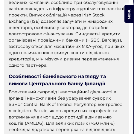
великих компаній, особливо при обслуговуванні
капіталовкладень в інфраструктурні чи технологічні
MENU
проєкти. Випуск облігацій через Irish Stock
Exchange (ISE) дозволяє залучати міжнародних
інвесторів, особливо у секторах, де потрібне
довгострокове фінансування. Синдикатні кредити,
організовані провідними банками (HSBC, Barclays),
застосовуються для масштабних M&A-угод, при яких
один позичальник отримує кошти від кількох
кредиторів, мінімізуючи ризики перевантаження
одного партнера.
Особливості банківського нагляду та
вимоги Центрального банку Ірландії
Ефективний супровід інвестиційної діяльності в
Ірландії неможливий без урахування суворих
вимог Central Bank of Ireland. Регулятор контролює
ліквідність банків, якість кредитних портфелів та
дотримання вимог щодо протидії відмиванню
коштів (AMLD6). Для великих позик (>50 млн €)
необхідна додаткова перевірка на відповідність