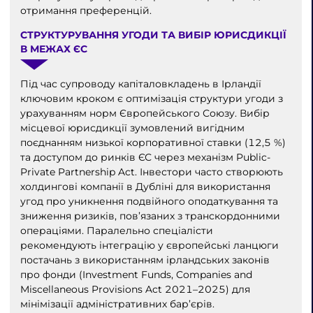
отримання преференцій.
СТРУКТУРУВАННЯ УГОДИ ТА ВИБІР ЮРИСДИКЦІЇ
В МЕЖАХ ЄС
Під час супроводу капіталовкладень в Ірландії
ключовим кроком є оптимізація структури угоди з
урахуванням норм Європейського Союзу. Вибір
місцевої юрисдикції зумовлений вигідним
поєднанням низької корпоративної ставки (12,5 %)
та доступом до ринків ЄС через механізм Public-
Private Partnership Act. Інвестори часто створюють
холдингові компанії в Дубліні для використання
угод про уникнення подвійного оподаткування та
зниження ризиків, пов’язаних з транскордонними
операціями. Паралельно спеціалісти
рекомендують інтеграцію у європейські ланцюги
постачань з використанням ірландських законів
про фонди (Investment Funds, Companies and
Miscellaneous Provisions Act 2021–2025) для
мінімізації адміністративних бар’єрів.