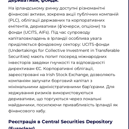
деривативи, фонди.
На ірландському ринку доступні різноманітні
фінансові активи, зокрема акції публічних компаній
(PLC), облігації державних та корпоративних
емітентів, деривативи (ф’ючерси, опціони) та
фонди (UCITS, AIFs). Під час супроводу
капіталовкладень в Ірландії особлива увага
приділяється фондовому сектору: UCITS-фонди
(Undertakings for Collective Investment in Transferable
Securities) мають попит посеред міжнародних
інвесторів завдяки гнучкості та відповідності
директивам ЄС. Корпоративні облігації,
зареєстровані на Irish Stock Exchange, дозволяють
компаніям залучати борговий капітал з
мінімальними адміністративними бар’єрами. Для
хеджування ризиків використовуються
деривативи, що торгуються через локальні
майданчики, посилюючи привабливість Ірландії як
фінансового хабу.
Реєстрація в Central Securities Depository
(Euroclear)