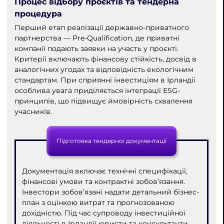
Процес відбору проєктів та тендерна
процедура
Перший етап реалізації державно-приватного
партнерства — Pre-Qualification, де приватні
компанії подають заявки на участь у проєкті.
Критерії включають фінансову стійкість, досвід в
аналогічних угодах та відповідність екологічним
стандартам. При сприянні інвестиціям в Ірландії
особлива увага приділяється інтеграції ESG-
принципів, що підвищує ймовірність схвалення
учасників.
Підготовка тендерної документації
Документація включає технічні специфікації,
фінансові умови та контрактні зобов’язання.
Інвестори зобов’язані надати детальний бізнес-
план з оцінкою витрат та прогнозованою
дохідністю. Під час супроводу інвестиційної
діяльності в Ірландії юристи та консультанти