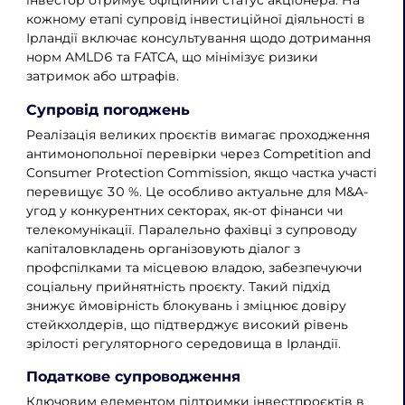
інвестор отримує офіційний статус акціонера. На
кожному етапі супровід інвестиційної діяльності в
Ірландії включає консультування щодо дотримання
норм AMLD6 та FATCA, що мінімізує ризики
затримок або штрафів.
Супровід погоджень
Реалізація великих проєктів вимагає проходження
антимонопольної перевірки через Competition and
Consumer Protection Commission, якщо частка участі
перевищує 30 %. Це особливо актуальне для M&A-
угод у конкурентних секторах, як-от фінанси чи
телекомунікації. Паралельно фахівці з супроводу
капіталовкладень організовують діалог з
профспілками та місцевою владою, забезпечуючи
соціальну прийнятність проєкту. Такий підхід
знижує ймовірність блокувань і зміцнює довіру
стейкхолдерів, що підтверджує високий рівень
зрілості регуляторного середовища в Ірландії.
Податкове супроводження
Ключовим елементом підтримки інвестпроєктів в