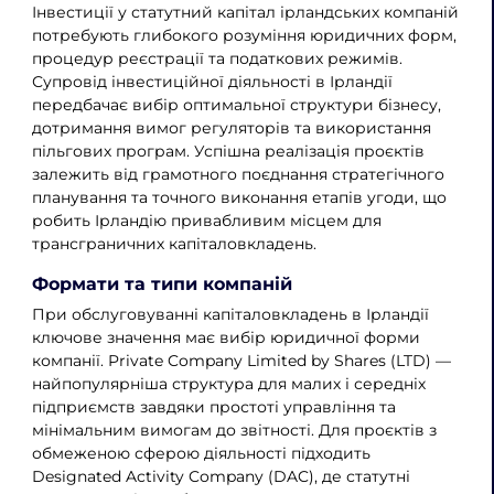
Інвестиції у статутний капітал ірландських компаній
потребують глибокого розуміння юридичних форм,
процедур реєстрації та податкових режимів.
Супровід інвестиційної діяльності в Ірландії
передбачає вибір оптимальної структури бізнесу,
дотримання вимог регуляторів та використання
пільгових програм. Успішна реалізація проєктів
залежить від грамотного поєднання стратегічного
планування та точного виконання етапів угоди, що
робить Ірландію привабливим місцем для
трансграничних капіталовкладень.
Формати та типи компаній
При обслуговуванні капіталовкладень в Ірландії
ключове значення має вибір юридичної форми
компанії. Private Company Limited by Shares (LTD) —
найпопулярніша структура для малих і середніх
підприємств завдяки простоті управління та
мінімальним вимогам до звітності. Для проєктів з
обмеженою сферою діяльності підходить
Designated Activity Company (DAC), де статутні