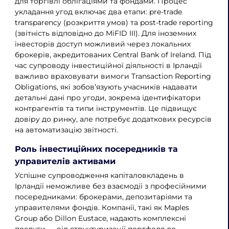
для торгівлі облігаціями та фондами. Процес
укладання угод включає два етапи: pre-trade
transparency (розкриття умов) та post-trade reporting
(звітність відповідно до MiFID III). Для іноземних
інвесторів доступ можливий через локальних
брокерів, акредитованих Central Bank of Ireland. Під
час супроводу інвестиційної діяльності в Ірландії
важливо враховувати вимоги Transaction Reporting
Obligations, які зобов’язують учасників надавати
детальні дані про угоди, зокрема ідентифікатори
контрагентів та типи інструментів. Це підвищує
довіру до ринку, але потребує додаткових ресурсів
на автоматизацію звітності.
Роль інвестиційних посередників та
управителів активами
Успішне супроводження капіталовкладень в
Ірландії неможливе без взаємодії з професійними
посередниками: брокерами, депозитаріями та
управителями фондів. Компанії, такі як Maples
Group або Dillon Eustace, надають комплексні
послуги — від структуризації портфеля до