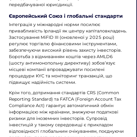
передбачуваної юрисдикції.
Європейський Союз і глобальні стандарти
Інтеграція у міжнародні норми посилює
привабливість Ірландії як центру капіталовкладень.
Застосування MiFID III (оновленої у 2025 році)
регулює торгівлю фінансовими інструментами,
забезпечуючи високий рівень захисту інвесторів.
Боротьба з відмиванням коштів через AMLD6
(шосту антимонопольну директиву) зобов’язує
місцеві компанії впроваджувати посилені
процедури KYC та моніторинг транзакцій, що
підвищує надійність системи.
Крім того, дотримання стандартів CRS (Common
Reporting Standard) та FATCA (Foreign Account Tax
Compliance Act) гарантує автоматичний обмін
інформацією між країнами, знижуючи податкові
ризики для іноземних інвесторів. Супровід
інвестицій у такому середовищі є прикладом
відповідності глобальним очікуванням, поєднуючи