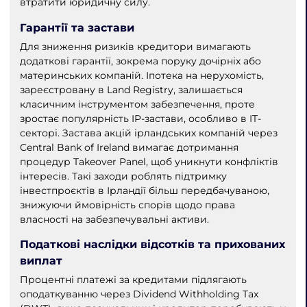
втратити юридичну силу.
Гарантії та застави
Для зниження ризиків кредитори вимагають
додаткові гарантії, зокрема поруку дочірніх або
материнських компаній. Іпотека на нерухомість,
зареєстровану в Land Registry, залишається
класичним інструментом забезпечення, проте
зростає популярність IP-застави, особливо в IT-
секторі. Застава акцій ірландських компаній через
Central Bank of Ireland вимагає дотримання
процедур Takeover Panel, щоб уникнути конфліктів
інтересів. Такі заходи роблять підтримку
інвестпроєктів в Ірландії більш передбачуваною,
знижуючи ймовірність спорів щодо права
власності на забезпечувальні активи.
Податкові наслідки відсотків та прихованих
виплат
Процентні платежі за кредитами підлягають
оподаткуванню через Dividend Withholding Tax