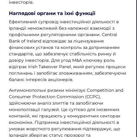
інвесторів.
Наглядові органи та їхні функції
Ефективний супровід інвестиційної діяльності в
Ірландії неможливий без належної взаємодії з
профільними регуляторними органами. Central
Bank of Ireland відповідає за ліцензування
фінансових установ та контроль за дотриманням
стандартів, що забезпечує стабільність ринку й
довіру інвесторів. Для угод M&A ключову роль
відіграє Irish Takeover Panel, який регулює процеси
поглинань і запобігає зловживанням, забезпечуючи
баланс інтересів акціонерів.
Антимонопольні ризики мінімізує Competition and
Consumer Protection Commission (CCPC),
здійснюючи аналіз злиттів та запобігаючи
монополізації галузей. Це суттєво для іноземних
компаній, які працюють у конкурентних секторах
економіки. Підтримка інвестиційної діяльності в
умовах жорсткого регулювання підтверджує, що
Ірландія зберігає статус прозорої та