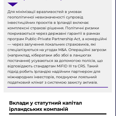
Для мінімізації вразливостей в умовах
геополітичної невизначеності супровід
інвестиційних проєктів в Ірландії включає
комплексні страхові рішення. Політичні ризики
покриваються через державні гарантії в рамках
програм Public-Private Partnership Act, а комерційні
— через залучення локальних страховиків, які
спеціалізуються на угодах M&A. Операційні загрози
(наприклад, кібератаки або збої в ланцюгах
постачання) усуваються за допомогою полісів, що
відповідають стандартам MiFID III та CRS. Такий
підхід робить Ірландію надійним партнером для
міжнародних інвесторів, поєднуючи лояльний
податковий клімат з системою захисту активів.
Вклади у статутний капітал
ірландських компаній