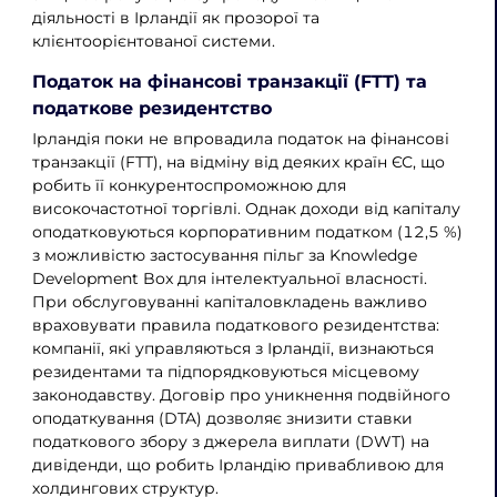
діяльності в Ірландії як прозорої та
клієнтоорієнтованої системи.
Податок на фінансові транзакції (FTT) та
податкове резидентство
Ірландія поки не впровадила податок на фінансові
транзакції (FTT), на відміну від деяких країн ЄС, що
робить її конкурентоспроможною для
високочастотної торгівлі. Однак доходи від капіталу
оподатковуються корпоративним податком (12,5 %)
з можливістю застосування пільг за Knowledge
Development Box для інтелектуальної власності.
При обслуговуванні капіталовкладень важливо
враховувати правила податкового резидентства:
компанії, які управляються з Ірландії, визнаються
резидентами та підпорядковуються місцевому
законодавству. Договір про уникнення подвійного
оподаткування (DTA) дозволяє знизити ставки
податкового збору з джерела виплати (DWT) на
дивіденди, що робить Ірландію привабливою для
холдингових структур.