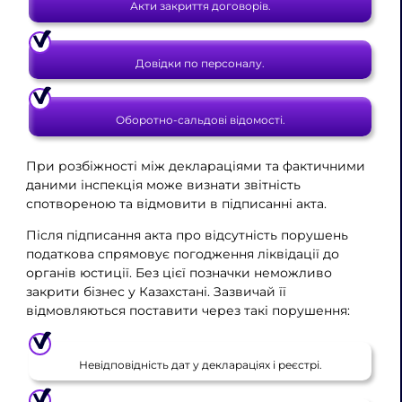
Акти закриття договорів.
Довідки по персоналу.
Оборотно-сальдові відомості.
При розбіжності між деклараціями та фактичними
даними інспекція може визнати звітність
спотвореною та відмовити в підписанні акта.
Після підписання акта про відсутність порушень
податкова спрямовує погодження ліквідації до
органів юстиції. Без цієї позначки неможливо
закрити бізнес у Казахстані. Зазвичай її
відмовляються поставити через такі порушення:
Невідповідність дат у деклараціях і реєстрі.