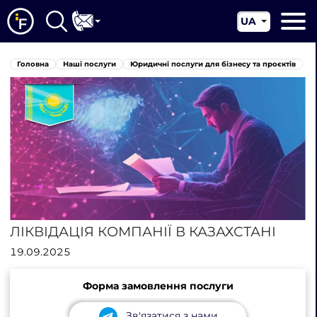
UA
EN
Головна
Головна
Наші послуги
Юридичні послуги для бізнесу та проєктів
CN
Про нас
Наші послуги
Новини
Юрисдикції
Контакти
ЛІКВІДАЦІЯ КОМПАНІЇ В КАЗАХСТАНІ
19.09.2025
Форма замовлення послуги
Зв'язатися з нами