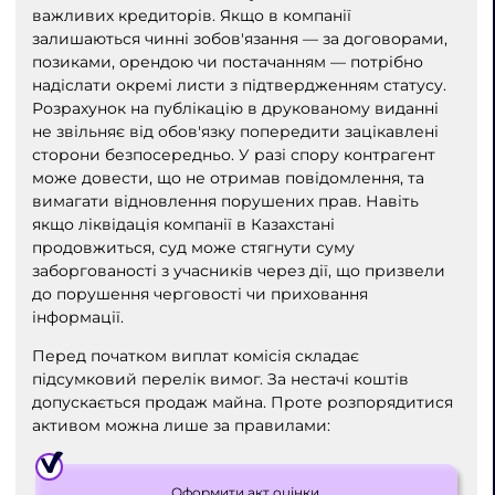
важливих кредиторів. Якщо в компанії
залишаються чинні зобов'язання — за договорами,
позиками, орендою чи постачанням — потрібно
надіслати окремі листи з підтвердженням статусу.
Розрахунок на публікацію в друкованому виданні
не звільняє від обов'язку попередити зацікавлені
сторони безпосередньо. У разі спору контрагент
може довести, що не отримав повідомлення, та
вимагати відновлення порушених прав. Навіть
якщо ліквідація компанії в Казахстані
продовжиться, суд може стягнути суму
заборгованості з учасників через дії, що призвели
до порушення черговості чи приховання
інформації.
Перед початком виплат комісія складає
підсумковий перелік вимог. За нестачі коштів
допускається продаж майна. Проте розпорядитися
активом можна лише за правилами:
Оформити акт оцінки.