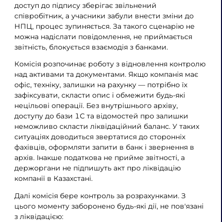
доступ до підпису зберігає звільнений
співробітник, а учасники забули внести зміни до
НПЦ, процес зупиняється. За такого сценарію не
можна надіслати повідомлення, не приймається
звітність, блокується взаємодія з банками.
Комісія розпочинає роботу з відновлення контролю
над активами та документами. Якщо компанія має
офіс, техніку, залишки на рахунку — потрібно їх
зафіксувати, скласти опис і обмежити будь-які
нецільові операції. Без внутрішнього архіву,
доступу до бази 1С та відомостей про залишки
неможливо скласти ліквідаційний баланс. У таких
ситуаціях доводиться звертатися до сторонніх
фахівців, оформляти запити в банк і звернення в
архів. Інакше податкова не прийме звітності, а
держоргани не підпишуть акт про ліквідацію
компанії в Казахстані.
Далі комісія бере контроль за розрахунками. З
цього моменту заборонено будь-які дії, не пов'язані
з ліквідацією: