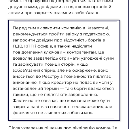
вимог. Розрахунки підтверджуються платіжними
дорученнями, довідками з податкових органів й
актами про закриття взаємних зобов'язань.
Перед тим як закрити компанію в Казахстані,
рекомендується пройти звірку з податковою,
запросити довідки про відсутність боргів з
ПДВ, КПП і фондів, а також надіслати
повідомлення ключовим контрагентам. Це
дозволяє заздалегідь отримати узгоджені суми
та зафіксувати позиції сторін. Якщо
зобов'язання спірне, але не оскаржене, воно
вноситься до Реєстру з позначкою та підлягає
виконанню. Якщо кредитор не подає вимоги у
встановлений термін — такі борги вважаються
такими, що не підлягають задоволенню.
Фактично це означає, що компанія може бути
закрита навіть за наявності неоскаржених, але
формально не заявлених зобов'язань.
Після ухвалення рішення про ліквідацію компанії в