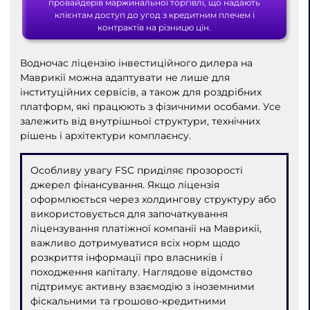
провайдерів маржинальної торгівлі, що надають
клієнтам доступ до угод з кредитним плечем і
контрактів на різницю цін.
Водночас ліцензію інвестиційного дилера на
Маврикії можна адаптувати не лише для
інституційних сервісів, а також для роздрібних
платформ, які працюють з фізичними особами. Усе
залежить від внутрішньої структури, технічних
рішень і архітектури комплаєнсу.
Особливу увагу FSC приділяє прозорості
джерел фінансування. Якщо ліцензія
оформлюється через холдингову структуру або
використовується для започаткування
ліцензування платіжної компанії на Маврикії,
важливо дотримуватися всіх норм щодо
розкриття інформації про власників і
походження капіталу. Наглядове відомство
підтримує активну взаємодію з іноземними
фіскальними та грошово-кредитними