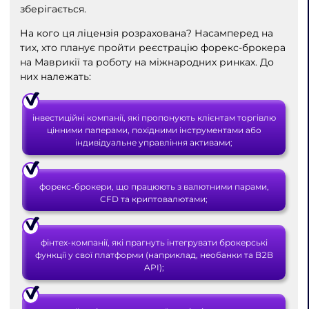
зберігається.
На кого ця ліцензія розрахована? Насамперед на
тих, хто планує пройти реєстрацію форекс-брокера
на Маврикії та роботу на міжнародних ринках. До
них належать:
інвестиційні компанії, які пропонують клієнтам торгівлю
цінними паперами, похідними інструментами або
індивідуальне управління активами;
форекс-брокери, що працюють з валютними парами,
CFD та криптовалютами;
фінтех-компанії, які прагнуть інтегрувати брокерські
функції у свої платформи (наприклад, необанки та B2B
API);