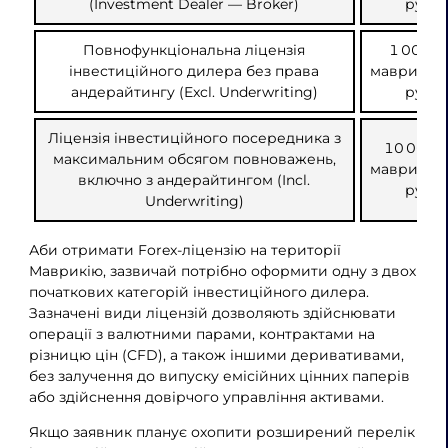
(Investment Dealer — Broker)
рупій
Повнофункціональна ліцензія
1 000 0
інвестиційного дилера без права
маврикійс
андерайтингу (Excl. Underwriting)
рупій
Ліцензія інвестиційного посередника з
10 000 
максимальним обсягом повноважень,
маврикійс
включно з андерайтингом (Incl.
рупій
Underwriting)
Аби отримати Forex-ліцензію на території
Маврикію, зазвичай потрібно оформити одну з двох
початкових категорій інвестиційного дилера.
Зазначені види ліцензій дозволяють здійснювати
операції з валютними парами, контрактами на
різницю цін (CFD), а також іншими деривативами,
без залучення до випуску емісійних цінних паперів
або здійснення довірчого управління активами.
Якщо заявник планує охопити розширений перелік