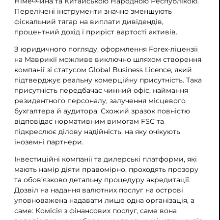
Німеччина та Китайською Народною Республікою.
Перелічені інструменти значно зменшують
фіскальний тягар на виплати дивідендів,
процентний дохід і приріст вартості активів.
З юридичного погляду, оформлення Forex-ліцензії
на Маврикії можливе виключно шляхом створення
компанії зі статусом Global Business Licence, який
підтверджує реальну комерційну присутність. Така
присутність передбачає чинний офіс, наймання
резидентного персоналу, залучення місцевого
бухгалтера й аудитора. Схожий зразок повністю
відповідає нормативним вимогам FSC та
підкреслює ділову надійність, на яку очікують
іноземні партнери.
Інвестиційні компанії та дилерські платформи, які
мають намір діяти правомірно, проходять прозору
та обов’язково детальну процедуру акредитації.
Дозвіл на надання валютних послуг на острові
уповноважена надавати лише одна організація, а
саме: Комісія з фінансових послуг, саме вона