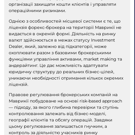
організації захищати кошти клієнтів і управляти
операційними ризиками.
Однією з особливостей місцевої системи є те, що
ліцензія форекс-брокера на території Маврикії не
видається в окремій формі. Діяльність на ринку
валют здійснюється в межах статусу Investment
Dealer, який, залежно від підкатегорії, може
охоплювати разом з базовими брокерськими
функціями управління активами, market making та
андерайтинг. Це дає можливість адаптувати
юридичну структуру до реальних бізнес-цілей,
уникаючи необхідності отримання кількох окремих
ліцензій.
Правове регулювання брокерських компаній на
Маврикії побудоване на основі risk-based approach
— підходу, за якого глибина перевірки та ступінь
контролювання залежать від бізнес-моделі,
географії клієнтів та обсягу операцій. Завдяки
цьому регулювання залишається гнучким, а
контроль за діяльністю учасників ринку