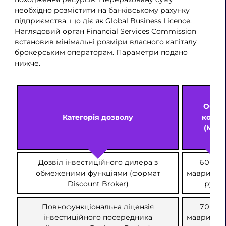
необхідно розмістити на банківському рахунку
підприємства, що діє як Global Business Licence.
Наглядовий орган Financial Services Commission
встановив мінімальні розміри власного капіталу
брокерським операторам. Параметри подано
нижче.
Обся
Категорія дозволу
кошті
(MUR)
Дозвіл інвестиційного дилера з
600 00
обмеженими функціями (формат
маврикійс
Discount Broker)
рупій
Повнофункціональна ліцензія
700 00
інвестиційного посередника
маврикійс