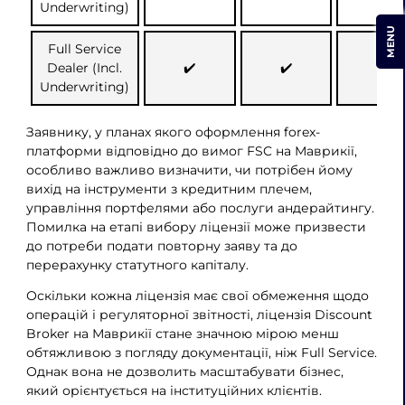
Underwriting)
MENU
Full Service
Dealer (Incl.
✔️
✔️
✔️
Underwriting)
Заявнику, у планах якого оформлення forex-
платформи відповідно до вимог FSC на Маврикії,
особливо важливо визначити, чи потрібен йому
вихід на інструменти з кредитним плечем,
управління портфелями або послуги андерайтингу.
Помилка на етапі вибору ліцензії може призвести
до потреби подати повторну заяву та до
перерахунку статутного капіталу.
Оскільки кожна ліцензія має свої обмеження щодо
операцій і регуляторної звітності, ліцензія Discount
Broker на Маврикії стане значною мірою менш
обтяжливою з погляду документації, ніж Full Service.
Однак вона не дозволить масштабувати бізнес,
який орієнтується на інституційних клієнтів.