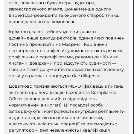
офіс, локального бухгалтера, аудитора,
зареєстрованого агента, щонайменше одного
директора-резидента та окремого співробітника,
відповідального за комплаєнс.
Крім того, закон зобов'язує призначити
щонайменше двох директорів; один з яких повинен
постійно проживати на Маврикії. Керівники
підтверджують професійну компетентність резюме
профільними сертифікатами, рекомендаційними
листами, довідками про відсутність судимості —
повний пакет документів передається наглядовому
органу в рамках процедури due diligence.
Додатково призначаються MLRO (фахівець з питань
звітності про легалізацію доходів) та Compliance
Officer (відповідальний за відповідність
нормативним вимогам). Ці посадові особи
затверджують і контролюють внутрішні регламенти
щодо протидії фінансовим зловживанням,
відстежують клієнтські операції та взаємодіють з
регулятором. Їхня незалежність і кваліфікація