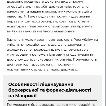
дозволяє поєднувати декілька видів послуг:
операції з акціями, обіг деривативів, торгівлю
валютами та надання експертних консультацій з
інвестицій. Таке поєднання послуг надає значні
переваги фінтех-структурам, криптовалютним
новаторам і платіжним операторам, які прагнуть
вийти за межі звичайного еквайрингу.
Зазначені можливості перетворюють Республіку на
унікальну локацію, що надає шанс заснувати
акредитоване посередницьке підприємство з
міжнародним реноме, пільговим оподаткуванням і
доступом до транскордонних ринків. Популярність
цієї території зростає на тлі посилення
нормативних бар’єрів в інших державах.
Особливості ліцензування
брокерської та форекс-діяльності
на Маврикії
Регулювання брокерських і валютних операцій на