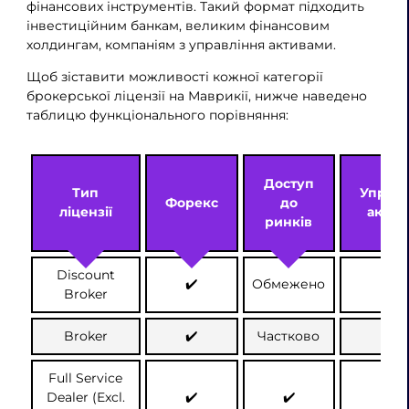
фінансових інструментів. Такий формат підходить
інвестиційним банкам, великим фінансовим
холдингам, компаніям з управління активами.
Щоб зіставити можливості кожної категорії
брокерської ліцензії на Маврикії, нижче наведено
таблицю функціонального порівняння:
Доступ
Тип
Управл
Форекс
до
ліцензії
актив
ринків
Discount
✔️
Обмежено
❌
Broker
Broker
✔️
Частково
❌
Full Service
Dealer (Excl.
✔️
✔️
✔️