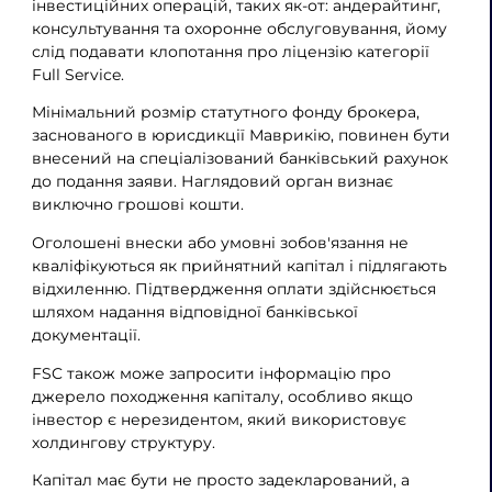
інвестиційних операцій, таких як-от: андерайтинг,
консультування та охоронне обслуговування, йому
слід подавати клопотання про ліцензію категорії
Full Service.
Мінімальний розмір статутного фонду брокера,
заснованого в юрисдикції Маврикію, повинен бути
внесений на спеціалізований банківський рахунок
до подання заяви. Наглядовий орган визнає
виключно грошові кошти.
Оголошені внески або умовні зобов'язання не
кваліфікуються як прийнятний капітал і підлягають
відхиленню. Підтвердження оплати здійснюється
шляхом надання відповідної банківської
документації.
FSC також може запросити інформацію про
джерело походження капіталу, особливо якщо
інвестор є нерезидентом, який використовує
холдингову структуру.
Капітал має бути не просто задекларований, а