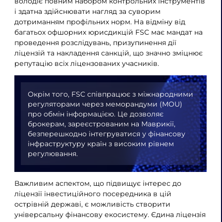
володіє повним набором контрольних інструментів
і здатна здійснювати нагляд за суворим
дотриманням профільних норм. На відміну від
багатьох офшорних юрисдикцій FSC має мандат на
проведення розслідувань, призупинення дії
ліцензій та накладення санкцій, що значно зміцнює
репутацію всіх ліцензованих учасників.
Окрім того, FSC співпрацює з міжнародними
регуляторами через меморандуми (MOU)
про обмін інформацією. Це дозволяє
брокерам, зареєстрованим на Маврикії,
безперешкодно інтегруватися у фінансову
інфраструктуру країн з високим рівнем
регулювання.
Важливим аспектом, що підвищує інтерес до
ліцензії інвестиційного посередника в цій
острівній державі, є можливість створити
універсальну фінансову екосистему. Єдина ліцензія