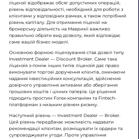
ліцензії відображає обсяг допустимих операцій,
рівень відповідальності, необхідний для роботи з
клієнтами у відповідних рамках, а також потрібний
рівень капіталу. Для отримання ліцензії на
брокерську діяльність на Маврикії важливо
правильно обрати вид дозволу, який відповідає
саме вашій бізнес-моделі.
Основною формою ліцензування став дозвіл типу
Investment Dealer — Discount Broker. Саме така
ліцензія з-поміж інших типів ліцензій дає право
виконувати торгові доручення клієнтів, оминаючи
надання інвестиційних консультацій, здійснення
довірчого управління активами або зберігання
грошових коштів і цінних паперів. Це рішення
підходить простим Forex-компаніям та Fintech-
платформам з низьким рівнем ризику.
Наступний рівень — Investment Dealer — Broker.
Цей рівень передбачає можливість надавати
рекомендації клієнтам, розміщувати їх ордери та
супроводжувати угоди. Проте управління