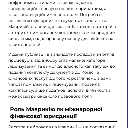
цифровими активами, а також надають
консультаційні послуги не лише приватним, а
також інституційним інвесторам. Потреба в
легальних офшорних інструментах зростає, тож
Маврикій, ставши однією з небагатьох територій з
авторитетним органом контролю та міжнародним
визнанням, надає правову основу для здійснення
таких операцій.
У даній публікації ви знайдете послідовний огляд
процедури: від вибору оптимальної категорії
ліцензування та вимог до власного капіталу аж до
подання комплекту документів до Комісії з
фінансових послуг. До того ж розглянемо з вами
типові помилки при ліцензуванні, правила
комплаєнсу, а ще податкові аспекти діяльності в
межах маврикійського правового поля.
Роль Маврикію як міжнародної
фінансової юрисдикції
Реєстрація брокера на Маврикії — це популярний