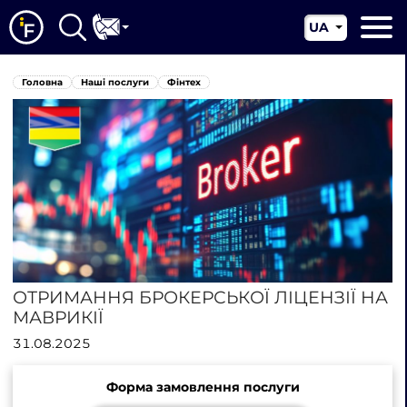
UA
EN
Головна
Головна
Наші послуги
Фінтех
CN
Про нас
Наші послуги
Новини
Юрисдикції
Контакти
ОТРИМАННЯ БРОКЕРСЬКОЇ ЛІЦЕНЗІЇ НА
МАВРИКІЇ
31.08.2025
Форма замовлення послуги