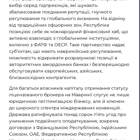
вибір серед підприємців, які шукають
збалансоване поєднання репутації, гнучкого
регулювання та глобального визнання. На відміну
від традиційних офшорних зон, Республіка
позиціює себе як міжнародний фінансовий хаб, що
активно взаємодіє з глобальними інституціями,
включно з ФАТФ та ОЕСР. Таке партнерство надає
суб’єктам, що мають маврикійське регулювання,
можливість відкривати розрахункові позиції в
авторитетних закордонних банках і безперешкодно
обслуговувати європейських, азійських,
близькосхідних контрагентів.
Для багатьох власників капіталу отримання статусу
ліцензованого брокера на Маврикії слугує не лише
юридичною легітимізацією бізнесу, але й ключем
до широкого спектра міждержавних конвенцій.
Держава ратифікувала понад сорок п’ять угод про
уникнення подвійного оподаткування, зокрема
договори з Французькою Республікою, Індійським
Союзом, ОАЕ, Федеративною Республікою