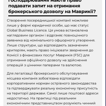
господарювання мають право
подавати запит на отримання
брокерського дозволу на Маврикії?
Створення посередницької компанії можливе
лише у формі юридичної особи, що має статус
Global Business Licence. Ця умова встановлена
наглядовим органом і відрізняє повноцінного
заявника від номінального офшорного утворення.
Лише структури, що відповідають зазначеним
критеріям, мають право ініціювати звернення до
Комісії з фінансових послуг Маврикія (FSC) для
отримання офіційного дозволу на здійснення
операцій з цінними паперами та валютою.
Для легалізації брокерського обслуговування
місцева компанія зобов'язана відповідати
корпоративним нормам острівного законодавства
та підтверджувати реальну економічну присутність
на території держави. Самої лише поштової адреси
недостатньо. На практиці під реальним
економічним представництвом розуміють чинний