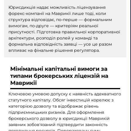
Юрисдикція надає можливість ліцензування
форекс-компанії на Маврикії лише тоді, коли
структура відповідає, по-перше — формальним
вимогам, по-друге — критеріям реальної
присутності. Підготовка правильної корпоративної
архітектури, розподіл ролей у команді та
формальна відповідність заявці — усе це разом
впливає на фінальне рішення регулятора.
Мінімальні капітальні вимоги за
типами брокерських ліцензій на
Маврикії
Ключовою умовою допуску є наявність адекватного
статутного капіталу. Обсяг інвестицій корелює з
категорією дозволу та відображає рівень
підприємницьких ризиків. Для оформлення
брокерського дозволу в юрисдикції Маврикій
заявник зобов'язаний підтвердити законність
походження ресурсів. Перераховану суму