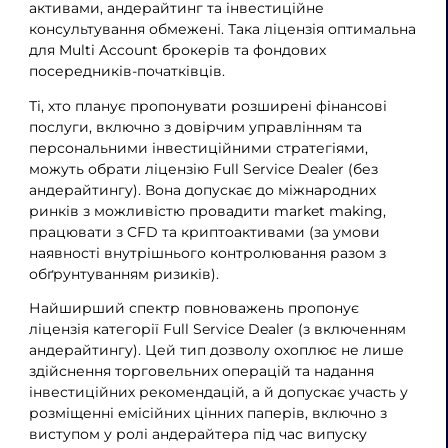
активами, андерайтинг та інвестиційне
консультування обмежені. Така ліцензія оптимальна
для Multi Account брокерів та фондових
посередників-початківців.
Ті, хто планує пропонувати розширені фінансові
послуги, включно з довірчим управлінням та
персональними інвестиційними стратегіями,
можуть обрати ліцензію Full Service Dealer (без
андерайтингу). Вона допускає до міжнародних
ринків з можливістю провадити market making,
працювати з CFD та криптоактивами (за умови
наявності внутрішнього контролювання разом з
обґрунтуванням ризиків).
Найширший спектр повноважень пропонує
ліцензія категорії Full Service Dealer (з включенням
андерайтингу). Цей тип дозволу охоплює не лише
здійснення торговельних операцій та надання
інвестиційних рекомендацій, а й допускає участь у
розміщенні емісійних цінних паперів, включно з
виступом у ролі андерайтера під час випуску