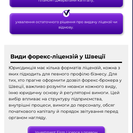
планом і джерелами капіталу;
ухвалення остаточного рішення про видачу ліцензії чи
відмову.
Види форекс-ліцензій у Швеції
Юрисдикція має кілька форматів ліцензій, кожна з
яких підходить для певного профілю бізнесу. Для
тих, хто прагне оформити дозвіл форекс-брокера у
Швеції, важливо розуміти нюанси кожного виду,
їхню юридичну основу й регуляторні вимоги. Цей
вибір впливає на структуру підприємства,
внутрішні процеси, вимоги до персоналу, обсяг
початкового капіталу й порядок звітування перед
органом нагляду.
Investment Firm Licence з правом