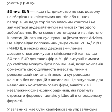
участь у ринку.
50 тис. EUR
— якщо підприємство не має дозволу
на зберігання клієнтських коштів або цінних
паперів, не веде торгівлю власним коштом і не
займається андерайтингом на умовах твердого
зобов'язання. Воно може претендувати на ліцензію
інвестиційного консультування (Investment Advice).
Це відповідає положенням Директиви 2004/39/EC
(MiFID I), в межах якої державам-членам
дозволяється знижувати мінімальний капітал до
50 тис. EUR для таких фірм. У цій ситуації вимоги
до капіталу можуть бути пом'якшені, якщо компанія
обмежить свою діяльність інвестиційними
рекомендаціями, аналітикою та супроводом
клієнтів без операцій з активами. Це актуально для
невеликих консалтингових фірм, аналітиків і
незалежних фінансових радників, які прагнуть
отримати форекс-ліцензію у Швеції в спрощеному
форматі.
У заявника має бути кваліфікована управлінська