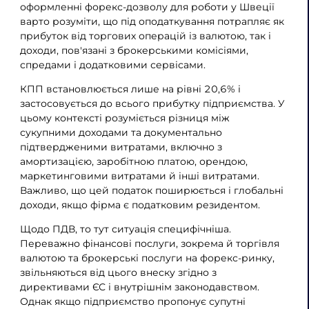
оформленні форекс-дозволу для роботи у Швеції
варто розуміти, що під оподаткування потрапляє як
прибуток від торгових операцій із валютою, так і
доходи, пов'язані з брокерськими комісіями,
спредами і додатковими сервісами.
КПП встановлюється лише на рівні 20,6% і
застосовується до всього прибутку підприємства. У
цьому контексті розуміється різниця між
сукупними доходами та документально
підтвердженими витратами, включно з
амортизацією, заробітною платою, орендою,
маркетинговими витратами й інші витратами.
Важливо, що цей податок поширюється і глобальні
доходи, якщо фірма є податковим резидентом.
Щодо ПДВ, то тут ситуація специфічніша.
Переважно фінансові послуги, зокрема й торгівля
валютою та брокерські послуги на форекс-ринку,
звільняються від цього внеску згідно з
директивами ЄС і внутрішнім законодавством.
Однак якщо підприємство пропонує супутні