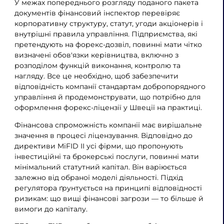
У межах попереднього розгляду поданого пакета
документів фінансовий інспектор перевіряє
корпоративну структуру, статут, угоди акціонерів і
внутрішні правила управління. Підприємства, які
претендують на форекс-дозвіл, повинні мати чітко
визначені обов'язки керівництва, включно з
розподілом функцій виконання, контролю та
нагляду. Все це необхідно, щоб забезпечити
відповідність компанії стандартам добропорядного
управління й продемонструвати, що потрібно для
оформлення форекс-ліцензії у Швеції на практиці.
Фінансова спроможність компанії має вирішальне
значення в процесі ліцензування. Відповідно до
директиви MiFID II усі фірми, що пропонують
інвестиційні та брокерські послуги, повинні мати
мінімальний статутний капітал. Він варіюється
залежно від обраної моделі діяльності. Підхід
регулятора ґрунтується на принципі відповідності
ризикам: що вищі фінансові загрози — то більше й
вимоги до капіталу.