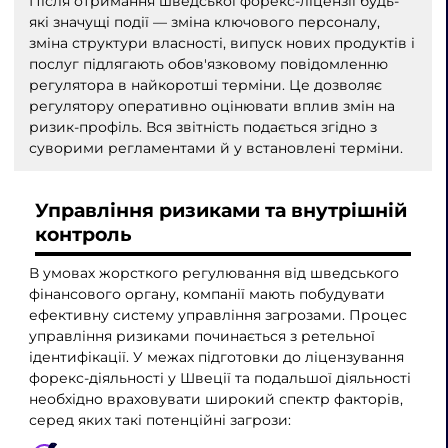
Після отримання шведської форекс-ліцензії будь-
які значущі події — зміна ключового персоналу,
зміна структури власності, випуск нових продуктів і
послуг підлягають обов'язковому повідомленню
регулятора в найкоротші терміни. Це дозволяє
регулятору оперативно оцінювати вплив змін на
ризик-профіль. Вся звітність подається згідно з
суворими регламентами й у встановлені терміни.
Управління ризиками та внутрішній
контроль
В умовах жорсткого регулювання від шведського
фінансового органу, компанії мають побудувати
ефективну систему управління загрозами. Процес
управління ризиками починається з ретельної
ідентифікації. У межах підготовки до ліцензування
форекс-діяльності у Швеції та подальшої діяльності
необхідно враховувати широкий спектр факторів,
серед яких такі потенційні загрози: