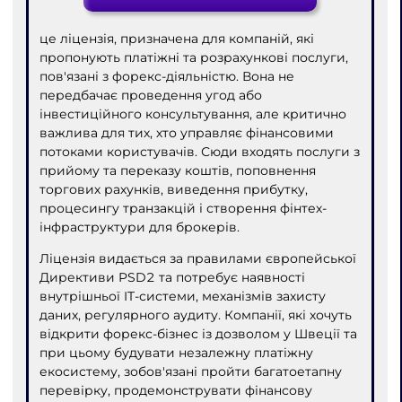
це ліцензія, призначена для компаній, які
пропонують платіжні та розрахункові послуги,
пов'язані з форекс-діяльністю. Вона не
передбачає проведення угод або
інвестиційного консультування, але критично
важлива для тих, хто управляє фінансовими
потоками користувачів. Сюди входять послуги з
прийому та переказу коштів, поповнення
торгових рахунків, виведення прибутку,
процесингу транзакцій і створення фінтех-
інфраструктури для брокерів.
Ліцензія видається за правилами європейської
Директиви PSD2 та потребує наявності
внутрішньої IT-системи, механізмів захисту
даних, регулярного аудиту. Компанії, які хочуть
відкрити форекс-бізнес із дозволом у Швеції та
при цьому будувати незалежну платіжну
екосистему, зобов'язані пройти багатоетапну
перевірку, продемонструвати фінансову