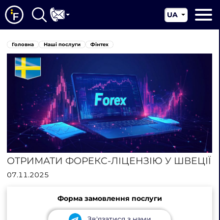
UA
EN
Головна
Головна
Наші послуги
Фінтех
CN
Про нас
Наші послуги
Новини
Юрисдикції
Контакти
ОТРИМАТИ ФОРЕКС-ЛІЦЕНЗІЮ У ШВЕЦІЇ
07.11.2025
Форма замовлення послуги
Зв'язатися з нами