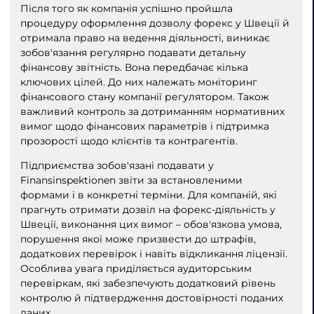
Після того як компанія успішно пройшла
процедуру оформлення дозволу форекс у Швеції й
отримала право на ведення діяльності, виникає
зобов'язання регулярно подавати детальну
фінансову звітність. Вона передбачає кілька
ключових цілей. До них належать моніторинг
фінансового стану компанії регулятором. Також
важливий контроль за дотриманням нормативних
вимог щодо фінансових параметрів і підтримка
прозорості щодо клієнтів та контрагентів.
Підприємства зобов'язані подавати у
Finansinspektionen звіти за встановленими
формами і в конкретні терміни. Для компаній, які
прагнуть отримати дозвіл на форекс-діяльність у
Швеції, виконання цих вимог – обов'язкова умова,
порушення якої може призвести до штрафів,
додаткових перевірок і навіть відкликання ліцензії.
Особлива увага приділяється аудиторським
перевіркам, які забезпечують додатковий рівень
контролю й підтвердження достовірності поданих
даних.