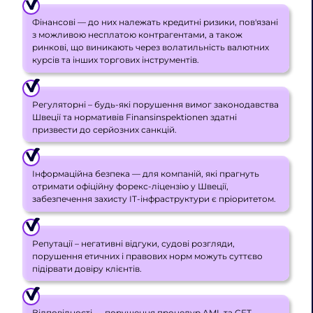
Фінансові — до них належать кредитні ризики, пов'язані
з можливою несплатою контрагентами, а також
ринкові, що виникають через волатильність валютних
курсів та інших торгових інструментів.
Регуляторні – будь-які порушення вимог законодавства
Швеції та нормативів Finansinspektionen здатні
призвести до серйозних санкцій.
Інформаційна безпека — для компаній, які прагнуть
отримати офіційну форекс-ліцензію у Швеції,
забезпечення захисту IT-інфраструктури є пріоритетом.
Репутації – негативні відгуки, судові розгляди,
порушення етичних і правових норм можуть суттєво
підірвати довіру клієнтів.
Відповідності — порушення процедур AML та CFT,