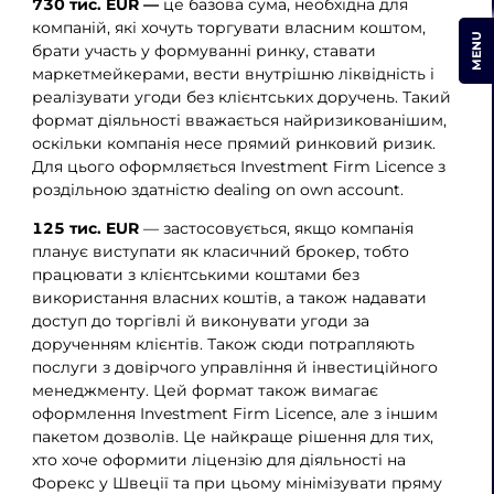
730 тис. EUR —
це базова сума, необхідна для
компаній, які хочуть торгувати власним коштом,
MENU
брати участь у формуванні ринку, ставати
маркетмейкерами, вести внутрішню ліквідність і
реалізувати угоди без клієнтських доручень. Такий
формат діяльності вважається найризикованішим,
оскільки компанія несе прямий ринковий ризик.
Для цього оформляється Investment Firm Licence з
роздільною здатністю dealing on own account.
125 тис. EUR
— застосовується, якщо компанія
планує виступати як класичний брокер, тобто
працювати з клієнтськими коштами без
використання власних коштів, а також надавати
доступ до торгівлі й виконувати угоди за
дорученням клієнтів. Також сюди потрапляють
послуги з довірчого управління й інвестиційного
менеджменту. Цей формат також вимагає
оформлення Investment Firm Licence, але з іншим
пакетом дозволів. Це найкраще рішення для тих,
хто хоче оформити ліцензію для діяльності на
Форекс у Швеції та при цьому мінімізувати пряму