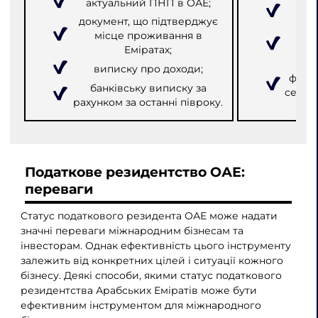
актуальний ПНП в ОАЕ;
документ, що підтверджує
бан
місце проживання в
ра
Еміратах;
виписку про доходи;
фінан
банківську виписку за
серти
рахунком за останні півроку.
Податкове резидентство ОАЕ:
переваги
Статус податкового резидента ОАЕ може надати
значні переваги міжнародним бізнесам та
інвесторам. Однак ефективність цього інструменту
залежить від конкретних цілей і ситуації кожного
бізнесу. Деякі способи, якими статус податкового
резидентства Арабських Еміратів може бути
ефективним інструментом для міжнародного