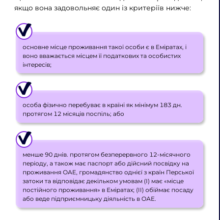
якщо вона задовольняє один із критеріїв нижче:
основне місце проживання такої особи є в Еміратах, і
воно вважається місцем її податкових та особистих
інтересів;
особа фізично перебуває в країні як мінімум 183 дн.
протягом 12 місяців поспіль; або
менше 90 днів. протягом безперервного 12-місячного
періоду, а також має паспорт або дійсний посвідку на
проживання ОАЕ, громадянство однієї з країн Перської
затоки та відповідає декільком умовам (I) має «місце
постійного проживання» в Еміратах; (II) обіймає посаду
або веде підприємницьку діяльність в ОАЕ.