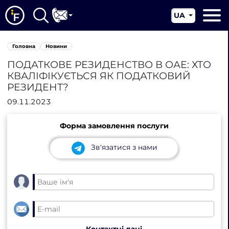
UA
EN
Головна
Головна
Новини
CN
Про нас
ПОДАТКОВЕ РЕЗИДЕНСТВО В ОАЕ: ХТО
КВАЛІФІКУЄТЬСЯ ЯК ПОДАТКОВИЙ
Наші послуги
РЕЗИДЕНТ?
Новини
09.11.2023
Юрисдикції
Форма замовлення послуги
Контакти
Зв'язатися з нами