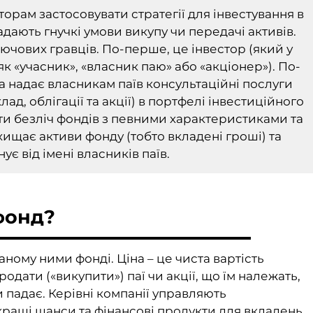
орам застосовувати стратегії для інвестування в
адають гнучкі умови викупу чи передачі активів.
ючових гравців. По-перше, це інвестор (який у
к «учасник», «власник паю» або «акціонер»). По-
ка надає власникам паїв консультаційні послуги
лад, облігації та акції) в портфелі інвестиційного
ти безліч фондів з певними характеристиками та
ищає активи фонду (тобто вкладені гроші) та
ує від імені власників паїв.
фонд?
аному ними фонді. Ціна – це чиста вартість
одати («викупити») паї чи акції, що їм належать,
чи падає. Керівні компанії управляють
кращі шанси та фінансові продукти для вкладень