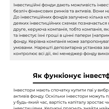
Інвестиційні фонди дають можливість інвест
безліч фінансових ринків та активів. Вони н
До інвестиційних фондів залучено кілька кл
деяких інвестиційних схемах позначається я
друге, керуюча компанія, тобто компанія, я
та інвестує їхні гроші в цінні папери (наприк
фонду. Керівна компанія може запропонува
умовами. Нарешті депозитарна установа зах
контролює всі дії, які менеджер фонду викон
Як функіонує інвест
Інвестори мають спочатку купити паї у вибр
активів фонду. Оскільки інвестори можуть пр
у будь-який час, вартість капіталу зростає 
інвестиціями. Керуючі прагнуть знайти най