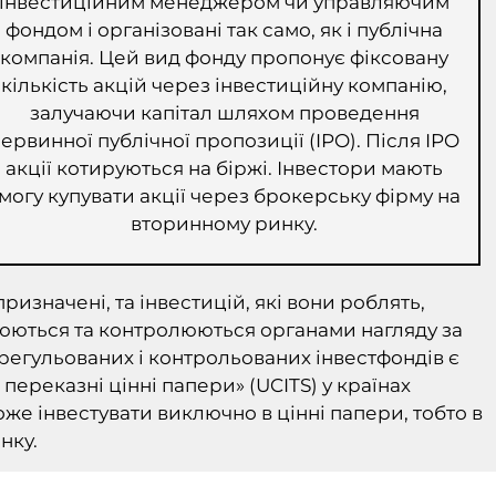
інвестиційним менеджером чи управляючим
фондом і організовані так само, як і публічна
компанія. Цей вид фонду пропонує фіксовану
кількість акцій через інвестиційну компанію,
залучаючи капітал шляхом проведення
ервинної публічної пропозиції (IPO). Після IPO
акції котируються на біржі. Інвестори мають
могу купувати акції через брокерську фірму на
вторинному ринку.
ризначені, та інвестицій, які вони роблять,
юються та контролюються органами нагляду за
егульованих і контрольованих інвестфондів є
переказні цінні папери» (UCITS) у країнах
оже інвестувати виключно в цінні папери, тобто в
нку.