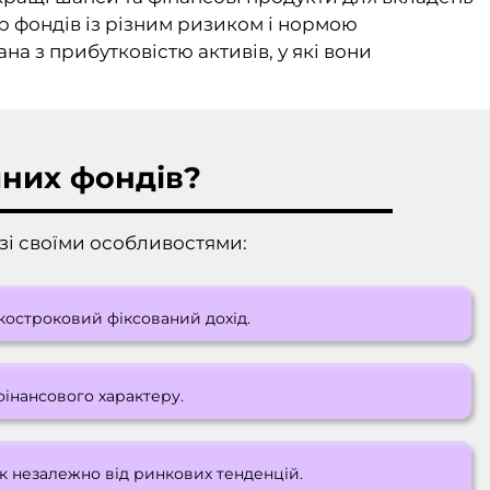
ір фондів із різним ризиком і нормою
на з прибутковістю активів, у які вони
йних фондів?
 зі своїми особливостями:
ткостроковий фіксований дохід.
фінансового характеру.
к незалежно від ринкових тенденцій.