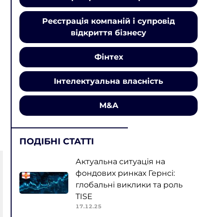
Реєстрація компаній і супровід
відкриття бізнесу
Фінтех
Інтелектуальна власність
M&A
ПОДІБНІ СТАТТІ
Актуальна ситуація на
фондових ринках Гернсі:
глобальні виклики та роль
TISE
17.12.25