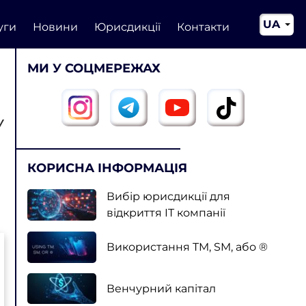
UA
уги
Новини
Юрисдикції
Контакти
EN
МИ У СОЦМЕРЕЖАХ
CN
У
КОРИСНА ІНФОРМАЦІЯ
Вибір юрисдикції для
відкриття IT компанії
Використання TM, SM, або ®
Венчурний капітал