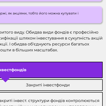
ржі, як акціями, тобто його можна купувати і
ритого виду. Обидва види фондів є професійно
фікації шляхом інвестування в сукупність акцій
акції. І обидва об'єднують ресурси багатьох
кошти в більших масштабах.
нвестфондів
Закриті інвестфонди
акриті інвест. структури фондів контролюються