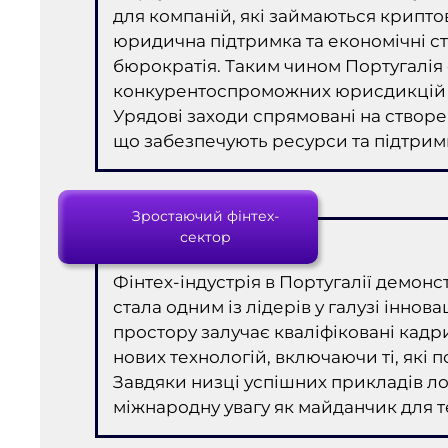
для компаній, які займаються крипт
юридична підтримка та економічні с
бюрократія. Таким чином Португалія 
конкурентоспроможних юрисдикцій у 
Урядові заходи спрямовані на створен
що забезпечують ресурси та підтримк
Зростаючий фінтех-
сектор
Фінтех-індустрія в Португалії демон
стала одним із лідерів у галузі іннова
простору залучає кваліфіковані кадри
нових технологій, включаючи ті, які 
Завдяки низці успішних прикладів л
міжнародну увагу як майданчик для т