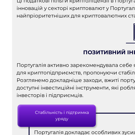
Ці податкові пільги криптоліцензії в Порт
інновацій у секторі криптовалют у Португа
найпріоритетніших для криптовалютних старт
ПОЗИТИВНИЙ ІН
Португалія активно зарекомендувала себе 
для криптопідприємств, пропонуючи стабіл
Розглянемо докладніше заходи, вжиті порту
доступні інвестиційні інструменти, які ро
інвесторів і підприємців.
Стабільність і підтримка
уряду
Португалія докладає особливих зус