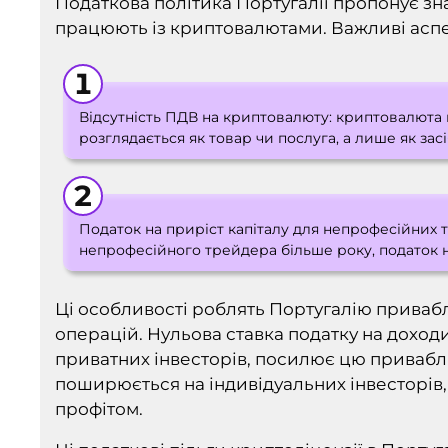
Податкова політика Португалії пропонує знач
працюють із криптовалютами. Важливі аспе
Відсутність ПДВ на криптовалюту: криптовалюта 
розглядається як товар чи послуга, а лише як зас
Податок на приріст капіталу для непрофесійних
непрофесійного трейдера більше року, податок на
Ці особливості роблять Португалію прива
операцій. Нульова ставка податку на доход
приватних інвесторів, посилює цю приваблив
поширюється на індивідуальних інвесторів, 
профітом.