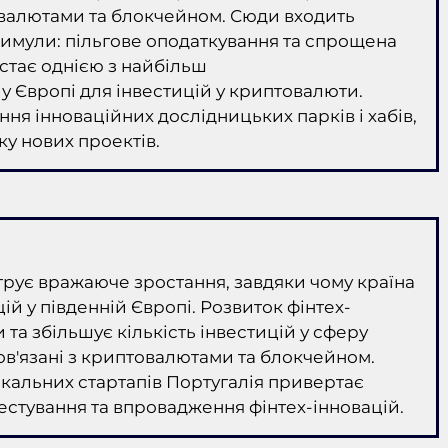
овалютами та блокчейном. Сюди входить
тимули: пільгове оподаткування та спрощена
стає однією з найбільш
Європі для інвестицій у криптовалюти.
ня інноваційних дослідницьких парків і хабів,
у нових проектів.
струє вражаюче зростання, завдяки чому країна
цій у південній Європі. Розвиток фінтех-
 та збільшує кількість інвестицій у сферу
пов'язані з криптовалютами та блокчейном.
окальних стартапів Португалія привертає
естування та впровадження фінтех-інновацій.