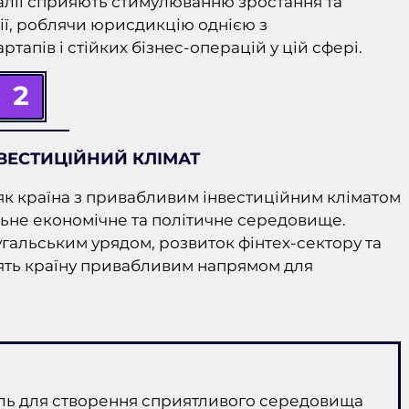
угалії сприяють стимулюванню зростання та
лії, роблячи юрисдикцію однією з
апів і стійких бізнес-операцій у цій сфері.
2
ВЕСТИЦІЙНИЙ КЛІМАТ
як країна з привабливим інвестиційним кліматом
ьне економічне та політичне середовище.
гальським урядом, розвиток фінтех-сектору та
блять країну привабливим напрямом для
иль для створення сприятливого середовища