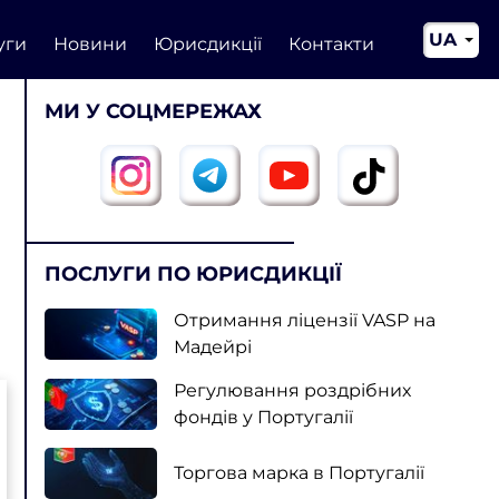
UA
уги
Новини
Юрисдикції
Контакти
EN
МИ У СОЦМЕРЕЖАХ
CN
ПОСЛУГИ ПО ЮРИСДИКЦІЇ
Отримання ліцензії VASP на
Мадейрі
Регулювання роздрібних
фондів у Португалії
Торгова марка в Португалії