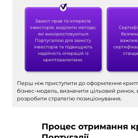
Захист прав та інтересів
інвесторів: виділити методи,
Сертифі
які використовуються
безпек
Португалією для захисту
важлив
інвесторів та підвищують
сертифікац
надійність операцій із
станда
криптовалютами.
Перш ніж приступити до оформлення крипто
бізнес-модель, визначити цільовий ринок, 
розробити стратегію позиціонування.
Процес отримання кр
Португалії