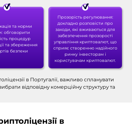
Прозорість регулювання:
докладно розповісти про
кація та норми
заходи, які вживаються для
и: обговорити
забезпечення прозорості
ість процедур
управління криптовалют, що
ії та збереження
сприяє створенню надійного
ртів безпеки
ринку інвесторам і
користувачам криптовалют.
ліцензії в Португалії, важливо спланувати
вибрати відповідну комерційну структуру та
иптоліцензії в