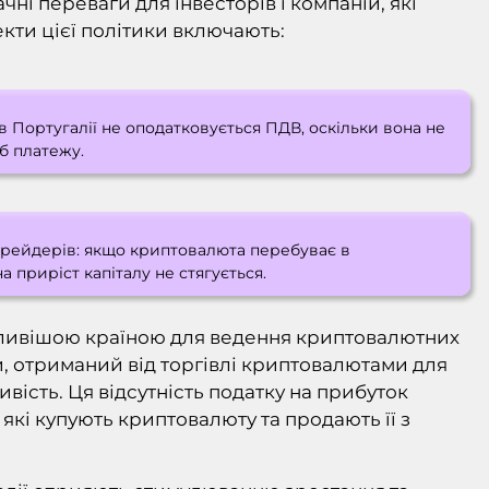
ні переваги для інвесторів і компаній, які
кти цієї політики включають:
в Португалії не оподатковується ПДВ, оскільки вона не
іб платежу.
 трейдерів: якщо криптовалюта перебуває в
 приріст капіталу не стягується.
бливішою країною для ведення криптовалютних
и, отриманий від торгівлі криптовалютами для
ість. Ця відсутність податку на прибуток
які купують криптовалюту та продають її з