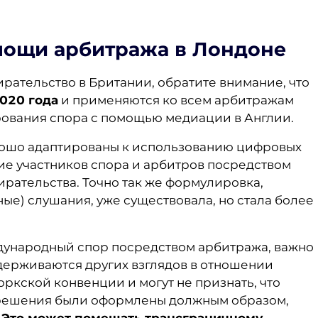
мощи арбитража в Лондоне
рательство в Британии, обратите внимание, что
2020 года
и применяются ко всем арбитражам
рования спора с помощью медиации в Англии.
рошо адаптированы к использованию цифровых
ие участников спора и арбитров посредством
ирательства. Точно так же формулировка,
е) слушания, уже существовала, но стала более
ждународный спор посредством арбитража, важно
идерживаются других взглядов в отношении
-Йоркской конвенции и могут не признать, что
решения были оформлены должным образом,
.
Это может помешать трансграничному