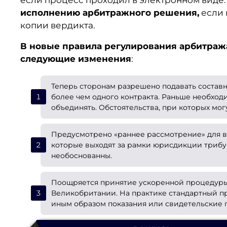
исполнению арбитражного решения,
если 
копии вердикта.
В новые правила р
егулирования арбитраж
следующие изменения
:
Теперь сторонам разрешено подавать состав
более чем одного контракта. Раньше необходи
объединять. Обстоятельства, при которых мо
Предусмотрено «раннее рассмотрение» для в
которые выходят за рамки юрисдикции трибу
необоснованны.
Поощряется принятие ускоренной процедуры
Великобритании. На практике стандартный п
иным образом показания или свидетельские п