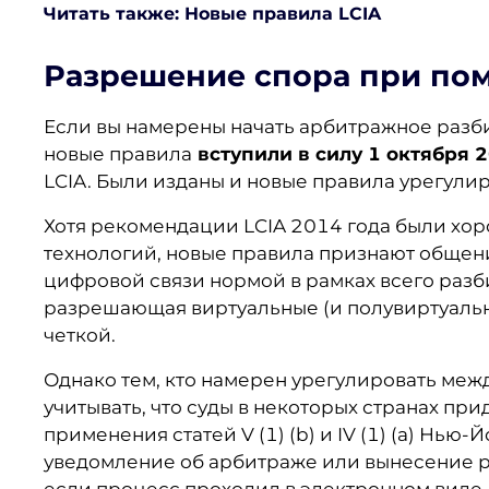
Читать также: Новые правила LCIA
Разрешение спора при по
Если вы намерены начать арбитражное разби
новые правила
вступили в силу 1 октября 
LCIA. Были изданы и новые правила урегули
Хотя рекомендации LCIA 2014 года были хо
технологий, новые правила признают общен
цифровой связи нормой в рамках всего разб
разрешающая виртуальные (и полувиртуальны
четкой.
Однако тем, кто намерен урегулировать ме
учитывать, что суды в некоторых странах пр
применения статей V (1) (b) и IV (1) (a) Нью
уведомление об арбитраже или вынесение 
если процесс проходил в электронном виде