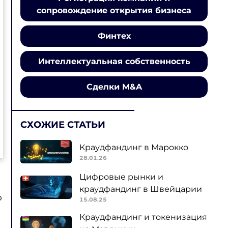
сопровождение открытия бизнеса
Финтех
Интеллектуальная собственность
Сделки M&A
СХОЖИЕ СТАТЬИ
Краудфандинг в Марокко
28.01.26
Цифровые рынки и
краудфандинг в Швейцарии
о
15.08.25
Краудфандинг и токенизация