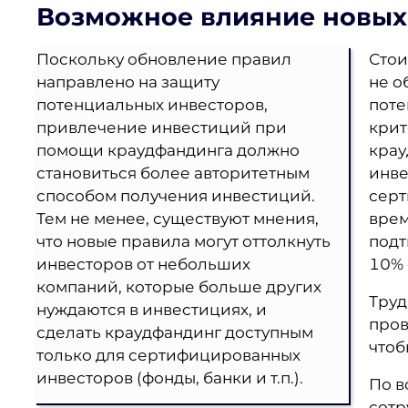
Возможное влияние новых
Поскольку обновление правил
Стои
направлено на защиту
не о
потенциальных инвесторов,
поте
привлечение инвестиций при
крит
помощи краудфандинга должно
крау
становиться более авторитетным
инве
способом получения инвестиций.
серт
Тем не менее, существуют мнения,
врем
что новые правила могут оттолкнуть
подт
инвесторов от небольших
10% 
компаний, которые больше других
Труд
нуждаются в инвестициях, и
пров
сделать краудфандинг доступным
чтоб
только для сертифицированных
инвесторов (фонды, банки и т.п.).
По в
сотр