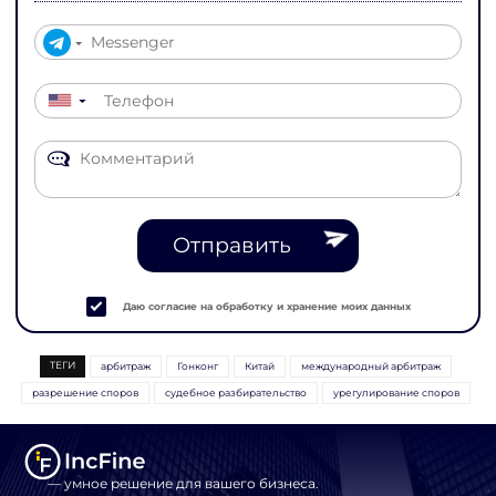
▼
Отправить
Даю согласие на обработку и хранение моих данных
ТЕГИ
арбитраж
Гонконг
Китай
международный арбитраж
разрешение споров
судебное разбирательство
урегулирование споров
— умное решение для вашего бизнеса.