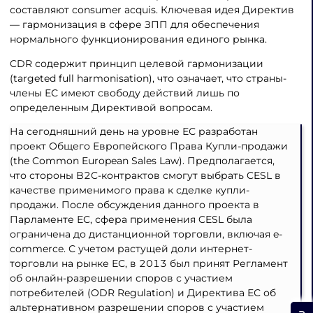
составляют consumer acquis. Ключевая идея Директив
— гармонизация в сфере ЗПП для обеспечения
нормального функционирования единого рынка.
CDR содержит принцип целевой гармонизации
(targeted full harmonisation), что означает, что страны-
члены ЕС имеют свободу действий лишь по
определенным Директивой вопросам.
На сегодняшний день на уровне ЕС разработан
проект Общего Европейского Права Купли-продажи
(the Common European Sales Law). Предполагается,
что стороны B2C-контрактов смогут выбрать CESL в
качестве применимого права к сделке купли-
продажи. После обсуждения данного проекта в
Парламенте ЕС, сфера применения CESL была
ограничена до дистанционной торговли, включая e-
commerce. С учетом растущей доли интернет-
торговли на рынке ЕС, в 2013 был принят Регламент
об онлайн-разрешении споров с участием
потребителей (ODR Regulation) и Директива ЕС об
альтернативном разрешении споров с участием