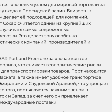
ется ключевым узлом для мировой торговли за
у входа в Персидский залив. Близость к
 делает её подходящей для компаний,
т Сохар считается одним из крупнейших
обслуживать самые современные
евозки. Это делает зону особенно
стических компаний, производителей и
R Port and Freezone заключается в ее
ролива, что снижает геополитические риски
 для транспортировки товаров. Порт находится
Маската, а также имеет удобное транспортное
иратами и Саудовской Аравией, что упрощает
е того, порт является важным звеном в
к и Запад, за счет чего он привлекает
международные поставки.