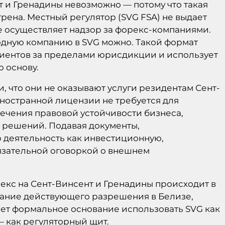
 и Гренадины невозможно — потому что такая
ена. Местный регулятор (SVG FSA) не выдает
е осуществляет надзор за форекс-компаниями.
одную компанию в SVG можно. Такой формат
лиентов за пределами юрисдикции и использует
 основу.
, что они не оказывают услуги резидентам Сент-
ностранной лицензии не требуется для
печения правовой устойчивости бизнеса,
 решений. Подавая документы,
 деятельность как инвестиционную,
язательной оговоркой о внешнем
кс на Сент-Винсент и Гренадины происходит в
вание действующего разрешения в Белизе,
дает формальное основание использовать SVG как
 как регуляторный щит.