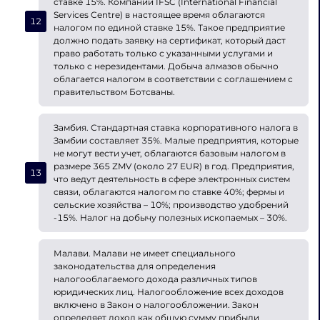
ставке 15%. Компании IFSC (International Financial
Services Centre) в настоящее время облагаются
налогом по единой ставке 15%. Такое предприятие
должно подать заявку на сертификат, который даст
право работать только с указанными услугами и
только с нерезидентами. Добыча алмазов обычно
облагается налогом в соответствии с соглашением с
правительством Ботсваны.
Замбия. Стандартная ставка корпоративного налога в
Замбии составляет 35%. Малые предприятия, которые
не могут вести учет, облагаются базовым налогом в
размере 365 ZMV (около 27 EUR) в год. Предприятия,
что ведут деятельность в сфере электронных систем
связи, облагаются налогом по ставке 40%; фермы и
сельские хозяйства – 10%; производство удобрений
-15%. Налог на добычу полезных ископаемых – 30%.
Малави. Малави не имеет специального
законодательства для определения
налогооблагаемого дохода различных типов
юридических лиц. Налогообложение всех доходов
включено в Закон о налогообложении. Закон
определяет доход как общую сумму прибыли