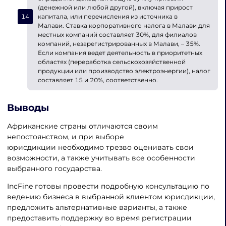
(денежной или любой другой), включая прирост
капитала, или перечисления из источника в
Малави. Ставка корпоративного налога в Малави для
местных компаний составляет 30%, для филиалов
компаний, незарегистрированных в Малави, – 35%.
Если компания ведет деятельность в приоритетных
областях (переработка сельскохозяйственной
продукции или производство электроэнергии), налог
составляет 15 и 20%, соответственно.
Выводы
Африканские страны отличаются своим
непостоянством, и при выборе
юрисдикции необходимо трезво оценивать свои
возможности, а также учитывать все особенности
выбранного государства.
IncFine готовы провести подробную консультацию по
ведению бизнеса в выбранной клиентом юрисдикции,
предложить альтернативные варианты, а также
предоставить поддержку во время регистрации