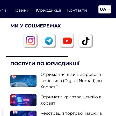
UA
уги
Новини
Юрисдикції
Контакти
EN
МИ У СОЦМЕРЕЖАХ
CN
ПОСЛУГИ ПО ЮРИСДИКЦІЇ
Отримання візи цифрового
кочівника (Digital Nomad) до
Хорватії
Отримати криптоліцензію в
Хорватії
Реєстрація торгової марки в