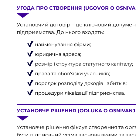
УГОДА ПРО СТВОРЕННЯ (UGOVOR О OSNIVA
Установчий договір – це ключовий докумен
підприємства. До нього входять:
найменування фірми;
юридична адреса;
розмір і структура статутного капіталу;
права та обов'язки учасників;
порядок розподілу доходів і збитків;
процедури ліквідації підприємства.
УСТАНОВЧЕ РІШЕННЯ (ODLUKA О OSNIVANJ
Установче рішення фіксує створення та орга
бути підписаний усіма засновниками та засв