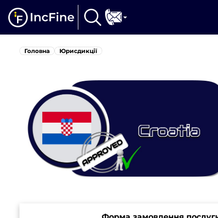
Головна
Юрисдикції
Форма замовлення послуги з