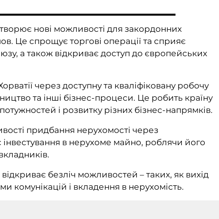
 створює нові можливості для закордонних
ов. Це спрощує торгові операції та сприяє
юзу, а також відкриває доступ до європейських
Хорватії через доступну та кваліфіковану робочу
ицтво та інші бізнес-процеси. Це робить країну
тужностей і розвитку різних бізнес-напрямків.
вості придбання нерухомості через
 інвестування в нерухоме майно, роблячи його
вкладників.
 відкриває безліч можливостей – таких, як вихід
еми комунікацій і вкладення в нерухомість.