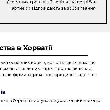
Статутний грошовий капітал не потрібен.
Партнери відповідають за зобов'язання.
тва в Хорватії
лька основних кроків, кожен із яких вимагає
о всіх встановлених норм. Процес включає
 назви фірми, отримання юридичної адреси і
ів
и в Хорватії виступають установчий договір і