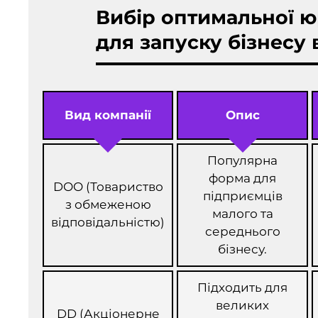
Вибір оптимальної ю
для запуску бізнесу 
Вид компанії
Опис
Популярна
форма для
DOO (Товариство
підприємців
з обмеженою
малого та
відповідальністю)
середнього
бізнесу.
Підходить для
великих
DD (Акціонерне