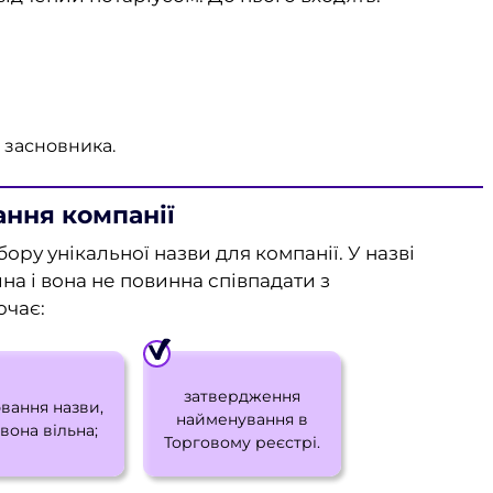
 засновника.
ання компанії
ору унікальної назви для компанії. У назві
на і вона не повинна співпадати з
ючає:
затвердження
вання назви,
найменування в
вона вільна;
Торговому реєстрі.