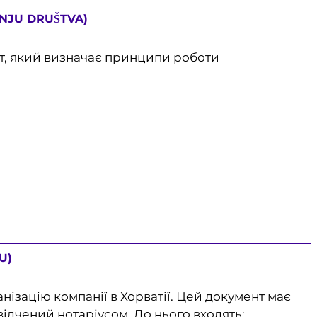
NJU DRUŠTVA)
т, який визначає принципи роботи
U)
нізацію компанії в Хорватії. Цей документ має
ідчений нотаріусом. До нього входять: