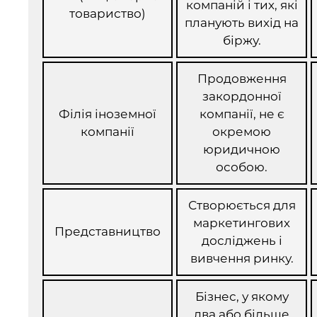
компаній і тих, які
товариство)
планують вихід на
біржу.
Продовження
закордонної
Філія іноземної
компанії, не є
компанії
окремою
юридичною
особою.
Створюється для
маркетингових
Представництво
досліджень і
вивчення ринку.
Бізнес, у якому
два або більше