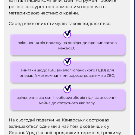
капіталі інших компаній. Цей інструмент робить
регіон конкурентоспроможним порівняно з
материковою частиною країни.
Серед ключових стимулів також виділяються:
звільнення від податку на дивіденди при виплатах в
межах ЄС;
винятки щодо IGIC (аналог іспанського ПДВ) для
операцій між компаніями, зареєстрованими в ZEC;
звільнення від мит і гербових зборів під час внесення
майна до статутного капіталу.
На сьогодні податки на Канарських островах
залишаються одними з найпоміркованіших у
Європі. Уряд Іспанії продовжив термін дії режиму