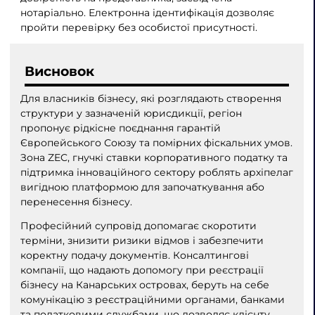
нотаріально. Електронна ідентифікація дозволяє
пройти перевірку без особистої присутності.
Висновок
Для власників бізнесу, які розглядають створення
структури у зазначеній юрисдикції, регіон
пропонує рідкісне поєднання гарантій
Європейського Союзу та помірних фіскальних умов.
Зона ZEC, гнучкі ставки корпоративного податку та
підтримка інноваційного сектору роблять архіпелаг
вигідною платформою для започаткування або
перенесення бізнесу.
Професійний супровід допомагає скоротити
терміни, знизити ризики відмов і забезпечити
коректну подачу документів. Консалтингові
компанії, що надають допомогу при реєстрації
бізнесу на Канарських островах, беруть на себе
комунікацію з реєстраційними органами, банками
та податковими службами, що дозволяє клієнту