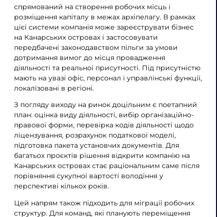
спрямований на створення робочих місць і
розміщення капіталу в межах архіпелагу. В рамках
цієї системи компанія може зареєструвати бізнес
на Канарських островах і застосовувати
передбачені законодавством пільги за умови
дотримання вимог до місця провадження
діяльності та реальної присутності. Під присутністю
мають на увазі офіс, персонал і управлінські функції,
локалізовані в регіоні.
З погляду виходу на ринок доцільним є поетапний
план: оцінка виду діяльності, вибір організаційно-
правової форми, перевірка кодів діяльності щодо
ліцензування, розрахунок податкової моделі,
підготовка пакета установчих документів. Для
багатьох проєктів рішення відкрити компанію на
Канарських островах стає раціональним саме після
порівняння сукупної вартості володіння у
перспективі кількох років.
Цей напрям також підходить для міграції робочих
структур. Для команд, які планують переміщення