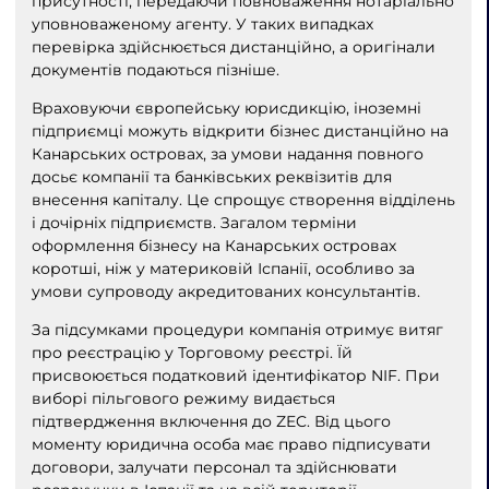
присутності, передаючи повноваження нотаріально
уповноваженому агенту. У таких випадках
перевірка здійснюється дистанційно, а оригінали
документів подаються пізніше.
Враховуючи європейську юрисдикцію, іноземні
підприємці можуть відкрити бізнес дистанційно на
Канарських островах, за умови надання повного
досьє компанії та банківських реквізитів для
внесення капіталу. Це спрощує створення відділень
і дочірніх підприємств. Загалом терміни
оформлення бізнесу на Канарських островах
коротші, ніж у материковій Іспанії, особливо за
умови супроводу акредитованих консультантів.
За підсумками процедури компанія отримує витяг
про реєстрацію у Торговому реєстрі. Їй
присвоюється податковий ідентифікатор NIF. При
виборі пільгового режиму видається
підтвердження включення до ZEC. Від цього
моменту юридична особа має право підписувати
договори, залучати персонал та здійснювати