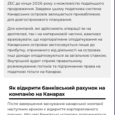
ZEC до кінця 2026 року з можливістю подальшого
продовження. Завдяки цьому податкова система
Канарських островів залишається привабливою
для довгострокового планування.
Для компаній, які здійснюють операції як на
архіпелазі, так і на материковій частині, важливо
враховувати, що корпоративне оподаткування на
Канарських островах застосовується лише до
прибутку, отриманого від діяльності на островах.
Інші доходи оподатковуються за загальною ставкою.
Внутрішній аудит сприяє правильному
розмежуванню потоків та підтриманню права на
податкові пільги на Канарах.
Як відкрити банківський рахунок на
компанію на Канарах
Після завершення заснування канарської компанії
наступним кроком є відкриття корпоративного
рахунку. Місцеві банківські установи дотримуються