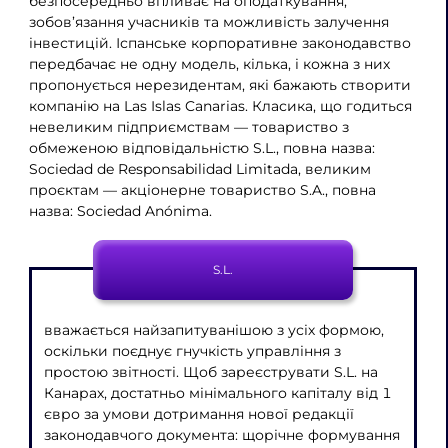
безпосередньо впливає на оподаткування,
зобов’язання учасників та можливість залучення
інвестицій. Іспанське корпоративне законодавство
передбачає не одну модель, кілька, і кожна з них
пропонується нерезидентам, які бажають створити
компанію на Las Islas Canarias. Класика, що годиться
невеликим підприємствам — товариство з
обмеженою відповідальністю S.L., повна назва:
Sociedad de Responsabilidad Limitada, великим
проєктам — акціонерне товариство S.A., повна
назва: Sociedad Anónima.
S.L.
вважається найзапитуванішою з усіх формою,
оскільки поєднує гнучкість управління з
простою звітності. Щоб зареєструвати S.L. на
Канарах, достатньо мінімального капіталу від 1
євро за умови дотримання нової редакції
законодавчого документа: щорічне формування