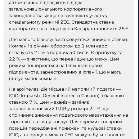
автоматично підпадають під дію
загальнонаціонального корпоративного
законодавства, якщо не заявляють участь у
спеціальному режимі ZEC. Стандартна ставка
корпоративного податку на Канарах становить 25%.
Для малого бізнесу застосовуються знижені ставки.
Компанії з річним оборотом до 1 млн євро
сплачують 21 % з перших 50 тисяч € прибутку та
22 % — з частини, що перевищує цю межу. Цей
режим поширюється на більшість нових
підприємств, зареєстрованих в Іспанії, що мають
статус малої компанії.
На архіпелазі діє місцевий непрямий податок —
IGIC (Impuesto General Indirecto Canario) з базовою
ставкою 7 %. Цей механізм заміняє
загальноіспанський ПДВ у розмірі 21 %, що
спричиняє зниження податкового навантаження на
торгівлю та сферу послуг. Для окремих товарних
позицій передбачені понижені та нульові ставки
IGIC, а операції в межах ZEC можуть бути повністю