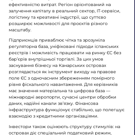
ефективністю витрат. Регіон орієнтований на
залучення капіталу в реальний сектор, IT-сервіси,
логістику та креативні індустрії, що суттєво
розширює можливості для проєктів різного
масштабу.
Підприємців приваблює чітка та зрозуміла
регуляторна база, уніфіковані підходи іспанських
реєстрів і можливість працювати на ринку ЄС без
бар’єрів внутрішньої торгівлі. За цих умов
заснування бізнесу на Канарських островах
розглядається як інструмент виходу на правове
поле ЄС з одночасним збереженням помірного
рівня фіскального навантаження. Для керівників
має значення матеріальна та цифрова база —
міжнародні аеропорти, сучасні центри обробки
даних, надійні канали зв’язку. Фінансова
інфраструктура функціонує стабільно, що полегшує
взаємодію з кредитними організаціями.
Інвестори також оцінюють структуру стимулів: на
островах діє спеціальний податковий режим,