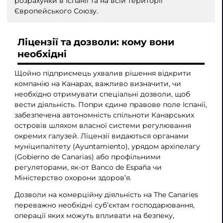
розрахунки в Іспанії та на всій території
Європейського Союзу.
Ліцензії та дозволи: кому вони
необхідні
Щойно підприємець ухвалив рішення відкрити
компанію на Канарах, важливо визначити, чи
необхідно отримувати спеціальні дозволи, щоб
вести діяльність. Попри єдине правове поле Іспанії,
забезпечена автономність спільноти Канарських
островів шляхом власної системи регулювання
окремих галузей. Ліцензії видаються органами
муніципалітету (Ayuntamiento), урядом архіпелагу
(Gobierno de Canarias) або профільними
регуляторами, як-от Banco de España чи
Міністерство охорони здоров’я.
Дозволи на комерційну діяльність на The Canaries
переважно необхідні суб’єктам господарювання,
операції яких можуть впливати на безпеку,