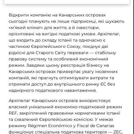
Відкрити компанію на Канарських островах
сьогодні планують не лише підприємці, які шукають
«м’який клімат» для життя, а й інвестори,
орієнтовані на вигідні податкові умови. Архіпелаг,
що входить до складу Іспанії та одночасно є
частиною Європейського Союзу, поєднує дві
рідкісні для Старого Світу переваги — стабільну
правову систему та особливий економічний
режим. Завдяки цьому реєстрація бізнесу на
Канарських островах привертає увагу іноземних
компаній, які прагнуть оптимізувати витрати та
отримати доступ до внутрішнього ринку ЄС без
надмірного податкового навантаження.
Архіпелаг Канарських островів використовує
власний унікальний економіко-податковий режим
REF, закріплений правовими нормативами Іспанії
та схвалений Європейською комісією. У межах
режиму Régimen Económico y Fiscal de Canarias
функціонує спеціальна податкова територія — ZEC,