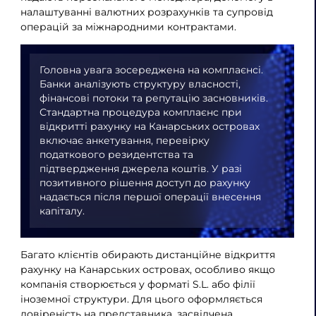
налаштуванні валютних розрахунків та супровід
операцій за міжнародними контрактами.
Головна увага зосереджена на комплаєнсі.
Банки аналізують структуру власності,
фінансові потоки та репутацію засновників.
Стандартна процедура комплаєнс при
відкритті рахунку на Канарських островах
включає анкетування, перевірку
податкового резидентства та
підтвердження джерела коштів. У разі
позитивного рішення доступ до рахунку
надається після першої операції внесення
капіталу.
Багато клієнтів обирають дистанційне відкриття
рахунку на Канарських островах, особливо якщо
компанія створюється у форматі S.L. або філії
іноземної структури. Для цього оформляється
довіреність на представника, засвідчена