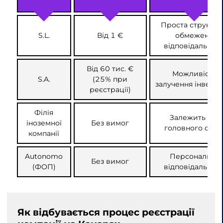
Проста структур
S.L.
Від 1 €
обмежена
відповідальніст
Від 60 тис. €
Можливість
S.A.
(25% при
залучення інвесто
реєстрації)
Філія
Залежить від
іноземної
Без вимог
головного офіс
компанії
Autonomo
Персональна
Без вимог
(ФОП)
відповідальніст
Як відбувається процес реєстрації