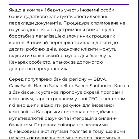
Якщо в компанії беруть участь іноземні особи,
банки додатково запитують апостильовані
переклади документів. Процедура спрямована не
на ускладнення, а на дотримання вимог щодо
боротьби з легалізацією злочинних грошових
коштів. Зазвичай перевірка триває від п’яти до
десяти робочих днів, водночас клієнти можуть
відкрити банківський рахунок для бізнесу на
Канарах особисто, а також за допомогою
довіреного представника.
Серед популярних банків регіону — BBVA,
CaixaBank, Banco Sabadell та Banco Santander. Кожна
з банківських установ пропонує окремі програми
компаніям, зареєстрованим у зоні ZEC. Інвесторам,
які вирішили відкрити рахунок для іноземної
компанії на Канарських островах, передбачені
мультивалютні рахунки та інтеграція з онлайн-
банкінгом. Перевага співпраці з великими
фінансовими інститутами полягає в тому, що вони
надають персонального менеджера, допомогу в