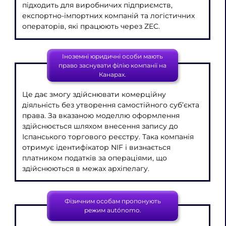
підходить для виробничих підприємств,
експортно-імпортних компаній та логістичних
операторів, які працюють через ZEC.
Іноземні юридичні особи мають
право заснувати філію компанії на
Канарах.
Це дає змогу здійснювати комерційну
діяльність без утворення самостійного суб’єкта
права. За вказаною моделлю оформлення
здійснюється шляхом внесення запису до
Іспанського торгового реєстру. Така компанія
отримує ідентифікатор NIF і визнається
платником податків за операціями, що
здійснюються в межах архіпелагу.
Фізичним особам пропонують
режим autónomo.