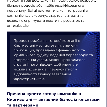
маркетингові дослідження, пошук офісу, розробку
бізнес-процесів або підбір кваліфікованого
персоналу. Всі ці елементи вже інтегровані в
компанію, що скорочує стартові витрати та
дозволяє спрямувати кошти на розвиток та
оптимізацію.
Процес придбання готової компанії в
Киргизстані має такі етапи: вивчення
пропозицій, проведення фінансового та
юридичного аудиту, ведення переговорів та
оформлення угоди. Кожен крок вимагає
стратегічного підходу, щоб уникнути
можливих ризиків і переконатися у
відповідності бізнесу заявленим
характеристикам.
Причина купити готову компанію в
Киргизстані — активний бізнес із клієнтами
та партнерами