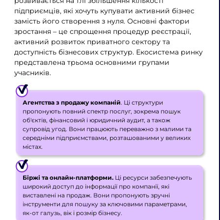
розвивається на тлі збільшення кількості
підприємців, які хочуть купувати активний бізнес
замість його створення з нуля. Основні фактори
зростання – це спрощення процедур реєстрації,
активний розвиток приватного сектору та
доступність бізнесових структур. Екосистема ринку
представлена ​​трьома основними групами
учасників.
Агентства з продажу компаній
. Ці структури
пропонують повний спектр послуг, зокрема пошук
об'єктів, фінансовий і юридичний аудит, а також
супровід угод. Вони працюють переважно з малими та
середніми підприємствами, розташованими у великих
містах.
Біржі та онлайн-платформи.
Ці ресурси забезпечують
широкий доступ до інформації про компанії, які
виставлені на продаж. Вони пропонують зручні
інструменти для пошуку за ключовими параметрами,
як-от галузь, вік і розмір бізнесу.