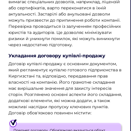
вимагає спеціальних дозволів, наприклад, ліцензій
або сертифікатів, варто переконатися в їхній
актуальності. Застарілі або анульовані дозволи
можуть призвести до припинення роботи компанії.
Перевірка проводиться із залученням професійних
юристів та аудиторів. Це дозволяє мінімізувати
ризики й уникнути помилок, які можуть виникнути
через недостатню підготовку.
Укладання договору купівлі-продажу
Договір купівлі-продажу є основним документом,
який регламентує купівлю готового підприємства в
Киргизстані та, відповідно, передавання прав
власності на компанію. Його грамотне складання
має вирішальне значення для захисту інтересів
сторін. Розглянемо основні аспекти його складання,
додаткові елементи, які можна додати, а також
можливі наслідки пропуску ключових пунктів.
Договір обов'язково повинен містити:
Предмет договору. Обов'язково вказується об'єкт