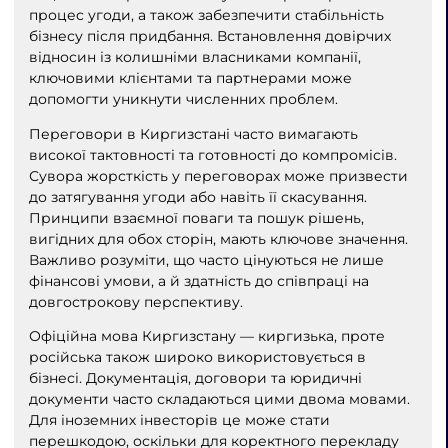
процес угоди, а також забезпечити стабільність
бізнесу після придбання. Встановлення довірчих
відносин із колишніми власниками компанії,
ключовими клієнтами та партнерами може
допомогти уникнути численних проблем.
Переговори в Киргизстані часто вимагають
високої тактовності та готовності до компромісів.
Сувора жорсткість у переговорах може призвести
до затягування угоди або навіть її скасування.
Принципи взаємної поваги та пошук рішень,
вигідних для обох сторін, мають ключове значення.
Важливо розуміти, що часто цінуються не лише
фінансові умови, а й здатність до співпраці на
довгострокову перспективу.
Офіційна мова Киргизстану — киргизька, проте
російська також широко використовується в
бізнесі. Документація, договори та юридичні
документи часто складаються цими двома мовами.
Для іноземних інвесторів це може стати
перешкодою, оскільки для коректного перекладу