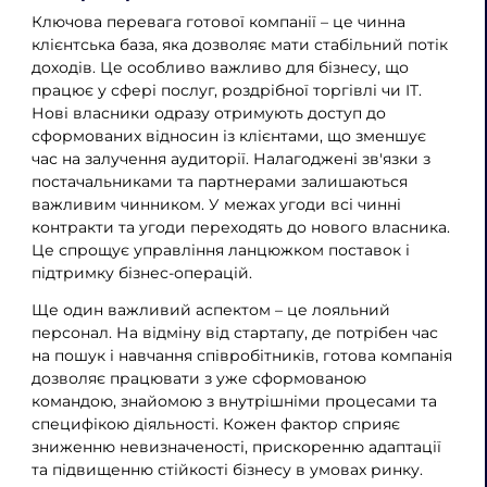
Ключова перевага готової компанії – це чинна
клієнтська база, яка дозволяє мати стабільний потік
доходів. Це особливо важливо для бізнесу, що
працює у сфері послуг, роздрібної торгівлі чи IT.
Нові власники одразу отримують доступ до
сформованих відносин із клієнтами, що зменшує
час на залучення аудиторії. Налагоджені зв'язки з
постачальниками та партнерами залишаються
важливим чинником. У межах угоди всі чинні
контракти та угоди переходять до нового власника.
Це спрощує управління ланцюжком поставок і
підтримку бізнес-операцій.
Ще один важливий аспектом – це лояльний
персонал. На відміну від стартапу, де потрібен час
на пошук і навчання співробітників, готова компанія
дозволяє працювати з уже сформованою
командою, знайомою з внутрішніми процесами та
специфікою діяльності. Кожен фактор сприяє
зниженню невизначеності, прискоренню адаптації
та підвищенню стійкості бізнесу в умовах ринку.