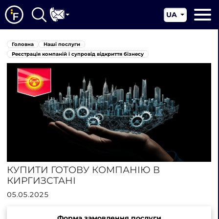
UA
EN
Головна
Головна
Наші послуги
CN
Про нас
Реєстрація компаній і супровід відкриття бізнесу
Наші послуги
Новини
Юрисдикції
Контакти
КУПИТИ ГОТОВУ КОМПАНІЮ В
КИРГИЗСТАНІ
05.05.2025
Форма замовлення послуги