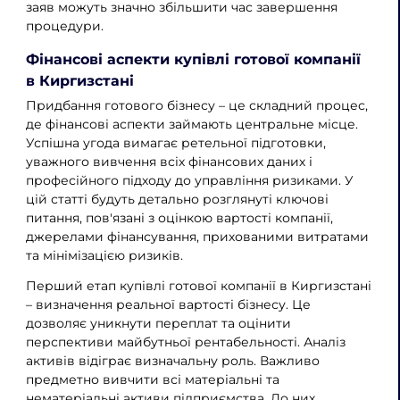
заяв можуть значно збільшити час завершення
процедури.
Фінансові аспекти купівлі готової компанії
в Киргизстані
Придбання готового бізнесу – це складний процес,
де фінансові аспекти займають центральне місце.
Успішна угода вимагає ретельної підготовки,
уважного вивчення всіх фінансових даних і
професійного підходу до управління ризиками. У
цій статті будуть детально розглянуті ключові
питання, пов'язані з оцінкою вартості компанії,
джерелами фінансування, прихованими витратами
та мінімізацією ризиків.
Перший етап купівлі готової компанії в Киргизстані
– визначення реальної вартості бізнесу. Це
дозволяє уникнути переплат та оцінити
перспективи майбутньої рентабельності. Аналіз
активів відіграє визначальну роль. Важливо
предметно вивчити всі матеріальні та
нематеріальні активи підприємства. До них