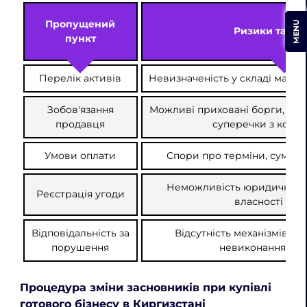
Пропущений
MENU
Ризики та нас
пункт
Перелік активів
Невизначеність у складі майна
Зобов'язання
Можливі приховані борги, пода
продавця
суперечки з контр
Умови оплати
Спори про терміни, суми а
Неможливість юридичного
Реєстрація угоди
власності на б
Відповідальність за
Відсутність механізмів ст
порушення
невиконання зобо
Процедура зміни засновників при купівлі
готового бізнесу в Киргизстані