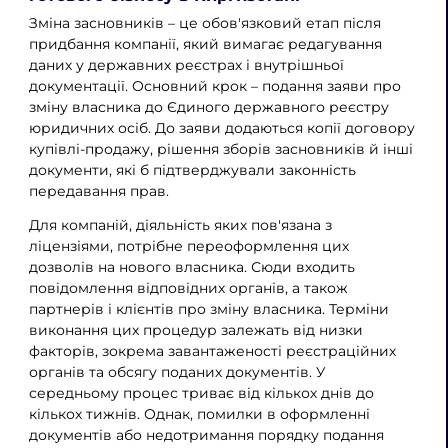
Зміна засновників – це обов'язковий етап після
придбання компанії, який вимагає редагування
даних у державних реєстрах і внутрішньої
документації. Основний крок – подання заяви про
зміну власника до Єдиного державного реєстру
юридичних осіб. До заяви додаються копії договору
купівлі-продажу, рішення зборів засновників й інші
документи, які б підтверджували законність
передавання прав.
Для компаній, діяльність яких пов'язана з
ліцензіями, потрібне переоформлення цих
дозволів на нового власника. Сюди входить
повідомлення відповідних органів, а також
партнерів і клієнтів про зміну власника. Терміни
виконання цих процедур залежать від низки
факторів, зокрема завантаженості реєстраційних
органів та обсягу поданих документів. У
середньому процес триває від кількох днів до
кількох тижнів. Однак, помилки в оформленні
документів або недотримання порядку подання