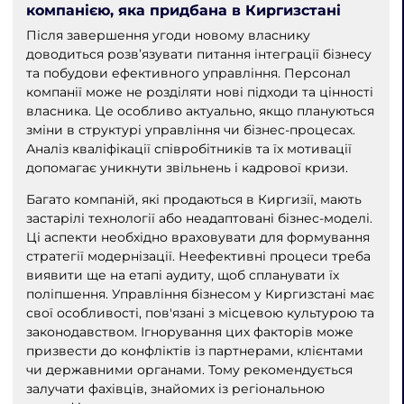
компанією, яка придбана в Киргизстані
Після завершення угоди новому власнику
доводиться розв’язувати питання інтеграції бізнесу
та побудови ефективного управління. Персонал
компанії може не розділяти нові підходи та цінності
власника. Це особливо актуально, якщо плануються
зміни в структурі управління чи бізнес-процесах.
Аналіз кваліфікації співробітників та їх мотивації
допомагає уникнути звільнень і кадрової кризи.
Багато компаній, які продаються в Киргизії, мають
застарілі технології або неадаптовані бізнес-моделі.
Ці аспекти необхідно враховувати для формування
стратегії модернізації. Неефективні процеси треба
виявити ще на етапі аудиту, щоб спланувати їх
поліпшення. Управління бізнесом у Киргизстані має
свої особливості, пов'язані з місцевою культурою та
законодавством. Ігнорування цих факторів може
призвести до конфліктів із партнерами, клієнтами
чи державними органами. Тому рекомендується
залучати фахівців, знайомих із регіональною