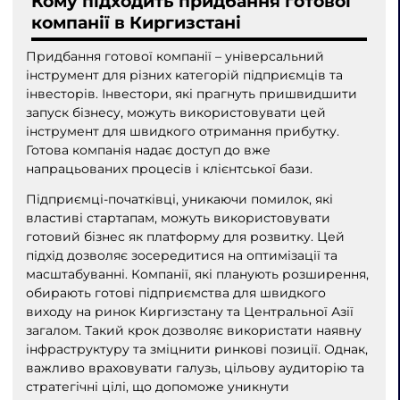
Кому підходить придбання готової
компанії в Киргизстані
Придбання готової компанії – універсальний
інструмент для різних категорій підприємців та
інвесторів. Інвестори, які прагнуть пришвидшити
запуск бізнесу, можуть використовувати цей
інструмент для швидкого отримання прибутку.
Готова компанія надає доступ до вже
напрацьованих процесів і клієнтської бази.
Підприємці-початківці, уникаючи помилок, які
властиві стартапам, можуть використовувати
готовий бізнес як платформу для розвитку. Цей
підхід дозволяє зосередитися на оптимізації та
масштабуванні. Компанії, які планують розширення,
обирають готові підприємства для швидкого
виходу на ринок Киргизстану та Центральної Азії
загалом. Такий крок дозволяє використати наявну
інфраструктуру та зміцнити ринкові позиції. Однак,
важливо враховувати галузь, цільову аудиторію та
стратегічні цілі, що допоможе уникнути