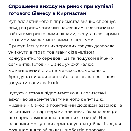
Спрощення виходу на ринок при купівлі
готового бізнесу в Киргизстані
Купівля активного підприємства значно спрощує
вихід на ринок завдяки перевагам, пов'язаним із
зайнятими ринковими нішами, репутацією фірми і
готовими маркетинговими рішеннями.
Присутність у певних торгових галузях дозволяє
уникнути витрат, пов'язаних із аналізом
конкурентного середовища та пошуком вільних
сегментів. Готовий бізнес уможливлює
моментальний старт в межах сформованого
бренду та використання його впізнаваності, щоб
залучати нових клієнтів.
Купуючи готове підприємство в Киргизстані,
важливо звернути увагу на його репутацію.
Надійний бізнес із позитивним досвідом взаємодії з
клієнтами та партнерами викликає більше довіри,
що сприяє зміцненню ринкових позицій. Нові
власники можуть використовувати цей капітал для
розширення та збільшення обсягів продажу.