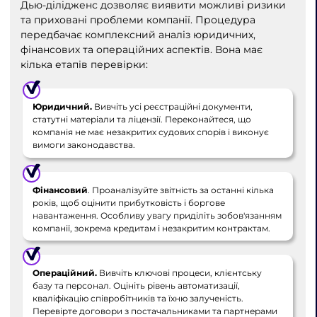
Дью-ділідженс дозволяє виявити можливі ризики
та приховані проблеми компанії. Процедура
передбачає комплексний аналіз юридичних,
фінансових та операційних аспектів. Вона має
кілька етапів перевірки:
Юридичний.
Вивчіть усі реєстраційні документи,
статутні матеріали та ліцензії. Переконайтеся, що
компанія не має незакритих судових спорів і виконує
вимоги законодавства.
Фінансовий
. Проаналізуйте звітність за останні кілька
років, щоб оцінити прибутковість і боргове
навантаження. Особливу увагу приділіть зобов'язанням
компанії, зокрема кредитам і незакритим контрактам.
Операційний.
Вивчіть ключові процеси, клієнтську
базу та персонал. Оцініть рівень автоматизації,
кваліфікацію співробітників та їхню залученість.
Перевірте договори з постачальниками та партнерами