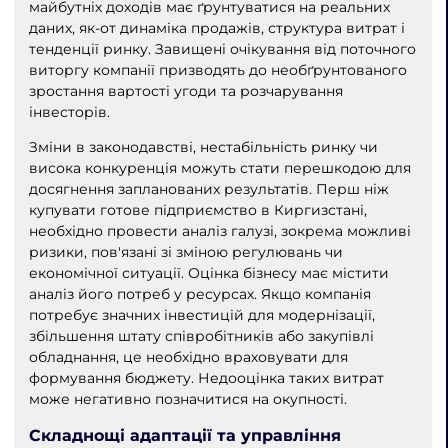
майбутніх доходів має ґрунтуватися на реальних
даних, як-от динаміка продажів, структура витрат і
тенденції ринку. Завищені очікування від поточного
виторгу компанії призводять до необґрунтованого
зростання вартості угоди та розчарування
інвесторів.
Зміни в законодавстві, нестабільність ринку чи
висока конкуренція можуть стати перешкодою для
досягнення запланованих результатів. Перш ніж
купувати готове підприємство в Киргизстані,
необхідно провести аналіз галузі, зокрема можливі
ризики, пов'язані зі зміною регулювань чи
економічної ситуації. Оцінка бізнесу має містити
аналіз його потреб у ресурсах. Якщо компанія
потребує значних інвестицій для модернізації,
збільшення штату співробітників або закупівлі
обладнання, це необхідно враховувати для
формування бюджету. Недооцінка таких витрат
може негативно позначитися на окупності.
Складнощі адаптації та управління