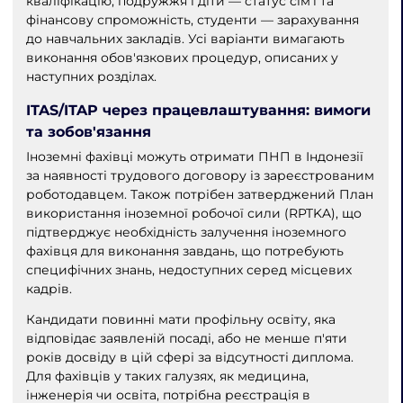
кваліфікацію, подружжя і діти — статус сім'ї та
фінансову спроможність, студенти — зарахування
до навчальних закладів. Усі варіанти вимагають
виконання обов'язкових процедур, описаних у
наступних розділах.
ITAS/ITAP через працевлаштування: вимоги
та зобов'язання
Іноземні фахівці можуть отримати ПНП в Індонезії
за наявності трудового договору із зареєстрованим
роботодавцем. Також потрібен затверджений План
використання іноземної робочої сили (RPTKA), що
підтверджує необхідність залучення іноземного
фахівця для виконання завдань, що потребують
специфічних знань, недоступних серед місцевих
кадрів.
Кандидати повинні мати профільну освіту, яка
відповідає заявленій посаді, або не менше п'яти
років досвіду в цій сфері за відсутності диплома.
Для фахівців у таких галузях, як медицина,
інженерія чи освіта, потрібна реєстрація в