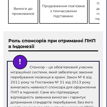
Потрі
Продовження пов'язане
Вимоги до
довго
з тимчасовими
проживання
готовн
підставами.
індоне
Роль спонсорів при отриманні ПНП
в Індонезії
Спонсор – це обов'язковий учасник
міграційної системи, який забезпечує законне
перебування іноземця в країні. Закон № 6 від
2011 року та Постанова № 31 від 2013 року
вимагають наявності спонсора для оформлення
ПНП в Індонезії. Саме він підтверджує
відповідність заявника вимогам і гарантує
дотримання стандартів перебування. Без його