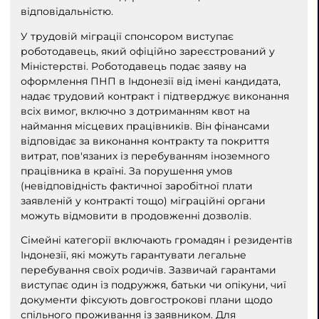
відповідальністю.
У трудовій міграції спонсором виступає
роботодавець, який офіційно зареєстрований у
Міністерстві. Роботодавець подає заяву на
оформлення ПНП в Індонезії від імені кандидата,
надає трудовий контракт і підтверджує виконання
всіх вимог, включно з дотриманням квот на
наймання місцевих працівників. Він фінансами
відповідає за виконання контракту та покриття
витрат, пов'язаних із перебуванням іноземного
працівника в країні. За порушення умов
(невідповідність фактичної заробітної плати
заявленій у контракті тощо) міграційні органи
можуть відмовити в продовженні дозволів.
Сімейні категорії включають громадян і резидентів
Індонезії, які можуть гарантувати легальне
перебування своїх родичів. Зазвичай гарантами
виступає один із подружжя, батьки чи опікуни, чиї
документи фіксують довгострокові плани щодо
спільного проживання із заявником. Для