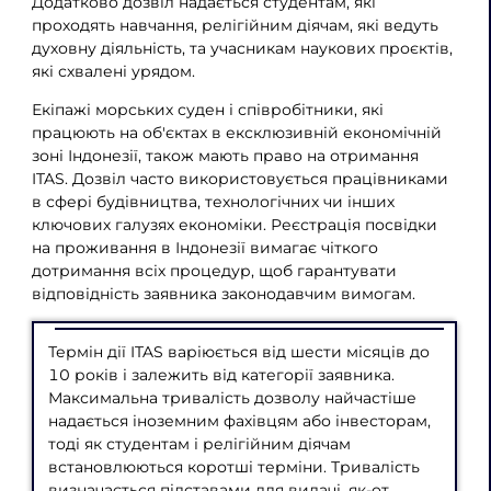
Додатково дозвіл надається студентам, які
проходять навчання, релігійним діячам, які ведуть
духовну діяльність, та учасникам наукових проєктів,
які схвалені урядом.
Екіпажі морських суден і співробітники, які
працюють на об'єктах в ексклюзивній економічній
зоні Індонезії, також мають право на отримання
ITAS. Дозвіл часто використовується працівниками
в сфері будівництва, технологічних чи інших
ключових галузях економіки. Реєстрація посвідки
на проживання в Індонезії вимагає чіткого
дотримання всіх процедур, щоб гарантувати
відповідність заявника законодавчим вимогам.
Термін дії ITAS варіюється від шести місяців до
10 років і залежить від категорії заявника.
Максимальна тривалість дозволу найчастіше
надається іноземним фахівцям або інвесторам,
тоді як студентам і релігійним діячам
встановлюються коротші терміни. Тривалість
визначається підставами для видачі, як-от