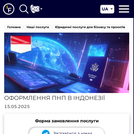
UA
EN
Головна
Головна
Наші послуги
Юридичні послуги для бізнесу та проєктів
CN
Про нас
Наші послуги
Новини
Юрисдикції
Контакти
ОФОРМЛЕННЯ ПНП В ІНДОНЕЗІЇ
15.05.2025
Форма замовлення послуги
Зв'язатися з нами