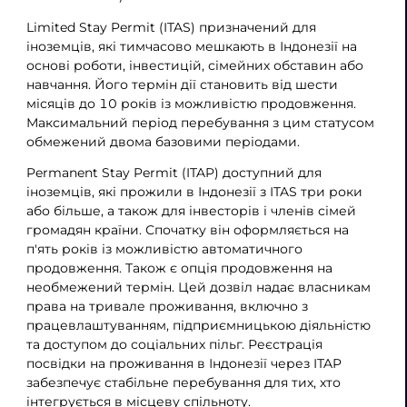
Limited Stay Permit (ITAS) призначений для
іноземців, які тимчасово мешкають в Індонезії на
основі роботи, інвестицій, сімейних обставин або
навчання. Його термін дії становить від шести
місяців до 10 років із можливістю продовження.
Максимальний період перебування з цим статусом
обмежений двома базовими періодами.
Permanent Stay Permit (ITAP) доступний для
іноземців, які прожили в Індонезії з ITAS три роки
або більше, а також для інвесторів і членів сімей
громадян країни. Спочатку він оформляється на
п'ять років із можливістю автоматичного
продовження. Також є опція продовження на
необмежений термін. Цей дозвіл надає власникам
права на тривале проживання, включно з
працевлаштуванням, підприємницькою діяльністю
та доступом до соціальних пільг. Реєстрація
посвідки на проживання в Індонезії через ITAP
забезпечує стабільне перебування для тих, хто
інтегрується в місцеву спільноту.