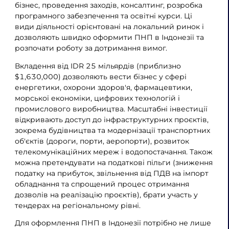
бізнес, проведення заходів, консалтинг, розробка
програмного забезпечення та освітні курси. Ці
види діяльності орієнтовані на локальний ринок і
дозволяють швидко оформити ПНП в Індонезії та
розпочати роботу за дотримання вимог.
Вкладення від IDR 25 мільярдів (приблизно
$1,630,000) дозволяють вести бізнес у сфері
енергетики, охорони здоров'я, фармацевтики,
морської економіки, цифрових технологій і
промислового виробництва. Масштабні інвестиції
відкривають доступ до інфраструктурних проєктів,
зокрема будівництва та модернізації транспортних
об'єктів (дороги, порти, аеропорти), розвиток
телекомунікаційних мереж і водопостачання. Також
можна претендувати на податкові пільги (зниження
податку на прибуток, звільнення від ПДВ на імпорт
обладнання та спрощений процес отримання
дозволів на реалізацію проєктів), брати участь у
тендерах на регіональному рівні.
Для оформлення ПНП в Індонезії потрібно не лише