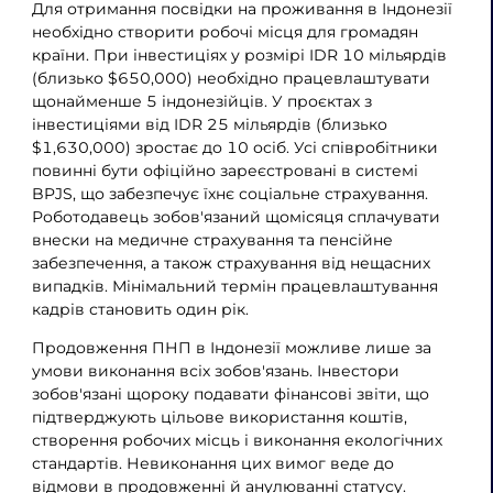
Для отримання посвідки на проживання в Індонезії
необхідно створити робочі місця для громадян
країни. При інвестиціях у розмірі IDR 10 мільярдів
(близько $650,000) необхідно працевлаштувати
щонайменше 5 індонезійців. У проєктах з
інвестиціями від IDR 25 мільярдів (близько
$1,630,000) зростає до 10 осіб. Усі співробітники
повинні бути офіційно зареєстровані в системі
BPJS, що забезпечує їхнє соціальне страхування.
Роботодавець зобов'язаний щомісяця сплачувати
внески на медичне страхування та пенсійне
забезпечення, а також страхування від нещасних
випадків. Мінімальний термін працевлаштування
кадрів становить один рік.
Продовження ПНП в Індонезії можливе лише за
умови виконання всіх зобов'язань. Інвестори
зобов'язані щороку подавати фінансові звіти, що
підтверджують цільове використання коштів,
створення робочих місць і виконання екологічних
стандартів. Невиконання цих вимог веде до
відмови в продовженні й анулюванні статусу.