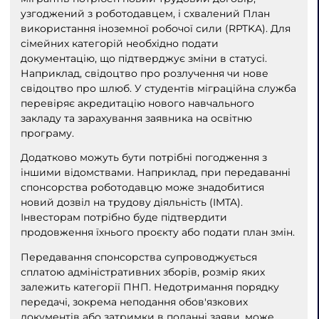
узгоджений з роботодавцем, і схвалений План
використання іноземної робочої сили (RPTKA). Для
сімейних категорій необхідно подати
документацію, що підтверджує зміни в статусі.
Наприклад, свідоцтво про розлучення чи нове
свідоцтво про шлюб. У студентів міграційна служба
перевіряє акредитацію нового навчального
закладу та зарахування заявника на освітню
програму.
Додатково можуть бути потрібні погодження з
іншими відомствами. Наприклад, при передаванні
спонсорства роботодавцю може знадобитися
новий дозвіл на трудову діяльність (IMTA).
Інвесторам потрібно буде підтвердити
продовження їхнього проєкту або подати план змін.
Передавання спонсорства супроводжується
сплатою адміністративних зборів, розмір яких
залежить категорії ПНП. Недотримання порядку
передачі, зокрема неподання обов'язкових
документів або затримки в поданні заяви, може