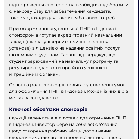
підтвердження спонсорства необхідно відобразити
фінансову базу для забезпечення кандидата,
зокрема доходи для покриття базових потреб.
При оформленні студентської ПНП в Індонезії
спонсором виступає акредитований навчальний
заклад (школа, університет чи інша освітня
установа) з ліцензією на надання освітніх послуг
іноземним студентам. Гарант підтверджує, що
студент зарахований на навчальну програму та
регулярно подає звіти про його успішність
міграційним органам.
Основна роль спонсорів полягає у створенні умов
для оформлення ПНП в Індонезії. Кожен із них діє в
межах законодавства.
Ключові обов'язки спонсорів
Функції залежить від підстави для отримання ПНП
в Індонезії. Інвестор бере на себе зобов'язання
щодо створення робочих місць, дотримання
екологічних стандартів і щорічної звітності щодо