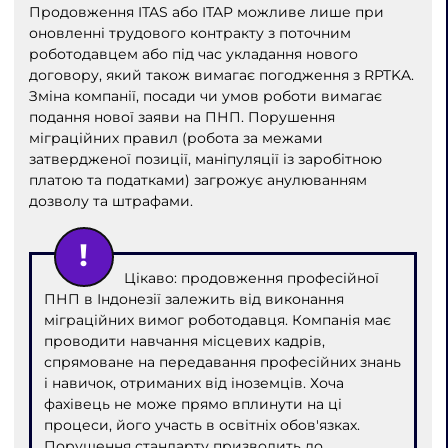
Продовження ITAS або ITAP можливе лише при
оновленні трудового контракту з поточним
роботодавцем або під час укладання нового
договору, який також вимагає погодження з RPTKA.
Зміна компанії, посади чи умов роботи вимагає
подання нової заяви на ПНП. Порушення
міграційних правил (робота за межами
затвердженої позиції, маніпуляції із заробітною
платою та податками) загрожує анулюванням
дозволу та штрафами.
Цікаво: продовження професійної
ПНП в Індонезії залежить від виконання
міграційних вимог роботодавця. Компанія має
проводити навчання місцевих кадрів,
спрямоване на передавання професійних знань
і навичок, отриманих від іноземців. Хоча
фахівець не може прямо вплинути на ці
процеси, його участь в освітніх обов'язках.
Порушення стандарту призводить до