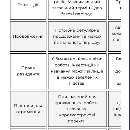
років. Максимальний
Продо
Термін дії
загальний термін – два
необ
базові періоди.
до
Автом
Потрібне регулярне
кожні 5 
Продовження
продовження в межах
повторн
визначеного періоду.
па
Обмежено цілями візи:
Власн
робота, інвестиції чи
роб
Права
навчання можливі лише
додатк
резидента
в межах заявлених
ок
підстав.
залиш
Призначений для
Над
проживання: робота,
довго
Підстави для
навчання,
Індонез
отримання
короткострокові
інвести
проєкти.