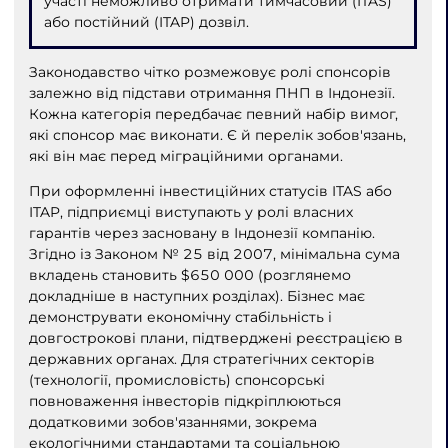
участі неможливо отримати тимчасовий (ITAS)
або постійний (ITAP) дозвіл.
Законодавство чітко розмежовує ролі спонсорів
залежно від підстави отримання ПНП в Індонезії.
Кожна категорія передбачає певний набір вимог,
які спонсор має виконати. Є й перелік зобов'язань,
які він має перед міграційними органами.
При оформленні інвестиційних статусів ITAS або
ITAP, підприємці виступають у ролі власних
гарантів через засновану в Індонезії компанію.
Згідно із Законом № 25 від 2007, мінімальна сума
вкладень становить $650 000 (розглянемо
докладніше в наступних розділах). Бізнес має
демонструвати економічну стабільність і
довгострокові плани, підтверджені реєстрацією в
державних органах. Для стратегічних секторів
(технології, промисловість) спонсорські
повноваження інвесторів підкріплюються
додатковими зобов'язаннями, зокрема
екологічними стандартами та соціальною