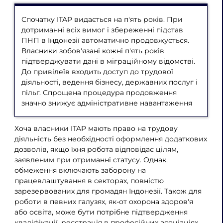
Спочатку ITAP видається на п'ять років. При
дотриманні всіх вимог і збереженні підстав
ПНП в Індонезії автоматично продовжується.
Власники зобов'язані кожні п'ять років
підтверджувати дані в міграційному відомстві.
До привілеїв входить доступ до трудової
діяльності, ведення бізнесу, державних послуг і
пільг. Спрощена процедура продовження
значно знижує адміністративне навантаження
Хоча власники ITAP мають право на трудову
діяльність без необхідності оформлення додаткових
дозволів, якщо їхня робота відповідає цілям,
заявленим при отриманні статусу. Однак,
обмеження включають заборону на
працевлаштування в секторах, повністю
зарезервованих для громадян Індонезії. Також для
роботи в певних галузях, як-от охорона здоров'я
або освіта, може бути потрібне підтвердження
кваліфікації, реєстрація в професійних асоціаціях