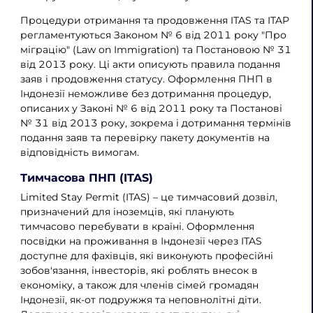
Процедури отримання та продовження ITAS та ITAP
регламентуються Законом № 6 від 2011 року "Про
міграцію" (Law on Immigration) та Постановою № 31
від 2013 року. Ці акти описують правила подання
заяв і продовження статусу. Оформлення ПНП в
Індонезії неможливе без дотримання процедур,
описаних у Законі № 6 від 2011 року та Постанові
№ 31 від 2013 року, зокрема і дотримання термінів
подання заяв та перевірку пакету документів на
відповідність вимогам.
Тимчасова ПНП (ITAS)
Limited Stay Permit (ITAS) – це тимчасовий дозвіл,
призначений для іноземців, які планують
тимчасово перебувати в країні. Оформлення
посвідки на проживання в Індонезії через ITAS
доступне для фахівців, які виконують професійні
зобов'язання, інвесторів, які роблять внесок в
економіку, а також для членів сімей громадян
Індонезії, як-от подружжя та неповнолітні діти.