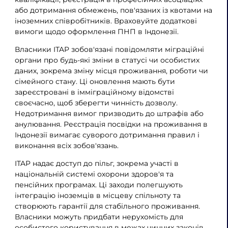
або дотримання обмежень, пов'язаних із квотами на
іноземних співробітників. Враховуйте додаткові
вимоги щодо оформлення ПНП в Індонезії.
Власники ITAP зобов'язані повідомляти міграційні
органи про будь-які зміни в статусі чи особистих
даних, зокрема зміну місця проживання, роботи чи
сімейного стану. Ці оновлення мають бути
зареєстровані в імміграційному відомстві
своєчасно, щоб зберегти чинність дозволу.
Недотримання вимог призводить до штрафів або
анулювання. Реєстрація посвідки на проживання в
Індонезії вимагає суворого дотримання правил і
виконання всіх зобов'язань.
ITAP надає доступ до пільг, зокрема участі в
національній системі охорони здоров'я та
пенсійних програмах. Ці заходи полегшують
інтеграцію іноземців в місцеву спільноту та
створюють гарантії для стабільного проживання.
Власники можуть придбати нерухомість для
особистого користування в межах чинних законів,