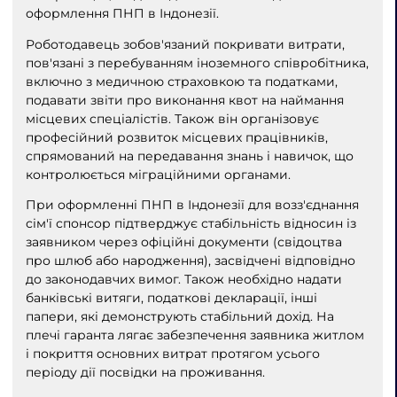
оформлення ПНП в Індонезії.
Роботодавець зобов'язаний покривати витрати,
пов'язані з перебуванням іноземного співробітника,
включно з медичною страховкою та податками,
подавати звіти про виконання квот на наймання
місцевих спеціалістів. Також він організовує
професійний розвиток місцевих працівників,
спрямований на передавання знань і навичок, що
контролюється міграційними органами.
При оформленні ПНП в Індонезії для возз'єднання
сім'ї спонсор підтверджує стабільність відносин із
заявником через офіційні документи (свідоцтва
про шлюб або народження), засвідчені відповідно
до законодавчих вимог. Також необхідно надати
банківські витяги, податкові декларації, інші
папери, які демонструють стабільний дохід. На
плечі гаранта лягає забезпечення заявника житлом
і покриття основних витрат протягом усього
періоду дії посвідки на проживання.