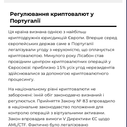
Регулювання криптовалют у
Португалії
Ця країна визнана однією з найбільш
криптодружніх юрисдикцій Європи. Вперше серед
європейських держав саме в Португалії
легалізували угоду з нерухомістю, що оплачується
криптовалютою. Минулого року Лісабон став
провідним центром криптовалютних операцій у
Євросоюзі: приблизно 15% усіх угод нерезидентів
здійснювалися за допомогою криптовалютного
процесингу.
На національному рівні криптовалюти не
заборонені: їхній обіг законодавчо визнаний і
регулюється. Прийняття Закону № 83 впровадило
в національне законодавство положення для
контролю операцій з віртуальними активами.
Закон впровадив вимоги V Директиви ЄС щодо
AML/CTF. Фактично було легалізовано