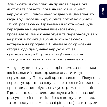
Здійснюється комплексна правова перевірка
MENU
чистоти та повноти прав на цільовий об’єкт
нерухомості шляхом аналізу даних із Земельного
кадастру. Після вибору об’єкта потрібно обрати
спосіб розрахунку. Віртуальна валюта може бути
передана на зберігання ліцензованому
провайдера, який конвертує її та перераховує євро
на рахунок покупця або на ескроу-рахунок
нотаріуса чи продавця. Подальше оформлення
угоди щодо придбання нерухомості за
криптовалюту у Португалії відбувається за
стандартною схемою з використанням євро.
У другому випадку у договорі прямо зазначається,
що іноземний інвестор може оплатити купівлю
нерухомості у Португалії криптовалютою. Покупець
переказує криптовалюту на електронний гаманець
продавця, а нотаріус засвідчує отримання коштів.
Продавець може використовувати їх на власний
розсуд — як інвестицію або конвертувати в євро.
Також доступні комбіновані рішення (частина суми