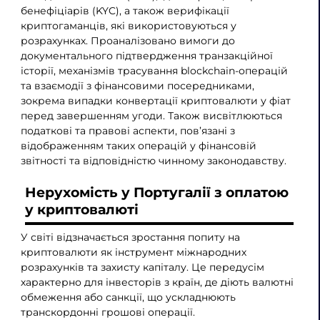
бенефіціарів (KYC), а також верифікації
криптогаманців, які використовуються у
розрахунках. Проаналізовано вимоги до
документального підтвердження транзакційної
історії, механізмів трасування blockchain-операцій
та взаємодії з фінансовими посередниками,
зокрема випадки конвертації криптовалюти у фіат
перед завершенням угоди. Також висвітлюються
податкові та правові аспекти, пов’язані з
відображенням таких операцій у фінансовій
звітності та відповідністю чинному законодавству.
Нерухомість у Португалії з оплатою
у криптовалюті
У світі відзначається зростання попиту на
криптовалюти як інструмент міжнародних
розрахунків та захисту капіталу. Це передусім
характерно для інвесторів з країн, де діють валютні
обмеження або санкції, що ускладнюють
транскордонні грошові операції.