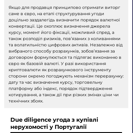
Якщо для продавця принципово отримати виторг
саме в євро, на етапі структурування угоди
доцільно заздалегідь визначити порядок валютної
конвертації. Це охоплює визначення джерела
курсу, момент його фіксації, можливий спред, а
також розподіл ризиків, пов’язаних з коливаннями
та волатильністю цифрових активів. Незалежно від
вибраного способу розрахунків, зобов’язання за
договором формулюється та підлягає виконанню в
євро як базовій валюті. У разі використання
криптовалюти як розрахункового інструменту
сторони окремо погоджують механізм перерахунку:
дату та час визначення курсу, торговельну
платформу або індекс, порядок підтвердження
котирування, а також дії при різких змінах ціни чи
технічних збоях.
Due diligence угода з купівлі
нерухомості у Португалії