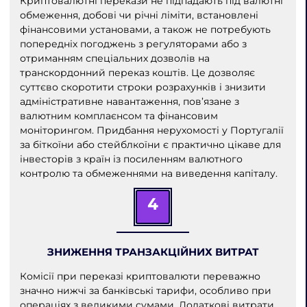
Криптовалютні перекази не підпадають під валютні
обмеження, добові чи річні ліміти, встановлені
фінансовими установами, а також не потребують
попередніх погоджень з регуляторами або з
отриманням спеціальних дозволів на
транскордонний переказ коштів. Це дозволяє
суттєво скоротити строки розрахунків і знизити
адміністративне навантаження, пов’язане з
валютним комплаєнсом та фінансовим
моніторингом. Придбання нерухомості у Португалії
за біткоїни або стейблкоїни є практично цікаве для
інвесторів з країн із посиленням валютного
контролю та обмеженнями на виведення капіталу.
4
ЗНИЖЕННЯ ТРАНЗАКЦІЙНИХ ВИТРАТ
Комісії при переказі криптовалюти переважно
значно нижчі за банківські тарифи, особливо при
операціях з великими сумами. Додаткові витрати