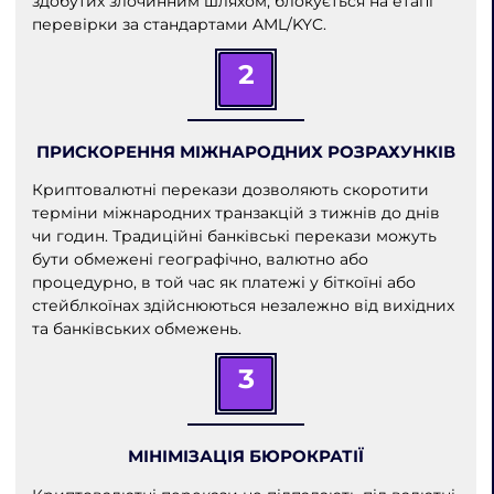
здобутих злочинним шляхом, блокується на етапі
перевірки за стандартами AML/KYC.
2
ПРИСКОРЕННЯ МІЖНАРОДНИХ РОЗРАХУНКІВ
Криптовалютні перекази дозволяють скоротити
терміни міжнародних транзакцій з тижнів до днів
чи годин. Традиційні банківські перекази можуть
бути обмежені географічно, валютно або
процедурно, в той час як платежі у біткоїні або
стейблкоїнах здійснюються незалежно від вихідних
та банківських обмежень.
3
МІНІМІЗАЦІЯ БЮРОКРАТІЇ