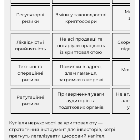
Можли
Регуляторні
Зміни у законодавстві
звітн
ризики
криптосфери
к
Не всі продавці та
Ліквідність і
Скорочує 
нотаріуси працюють
прийнятність
підвищу
із криптовалютою
Технічні та
Помилки в адресі,
Можлива
операційні
злам гаманця,
ризики
затримки в мережі
Привернення уваги
Не вплива
Репутаційні
аудиторів та
але пот
ризики
податкових органів
уточ
Купівля нерухомості за криптовалюту —
стратегічний інструмент для інвесторів, котрі
прагнуть легалізувати цифровий капітал,