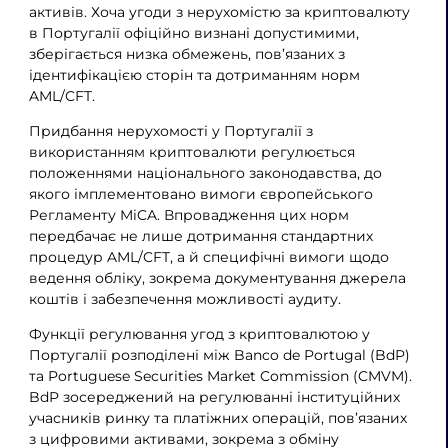
активів. Хоча угоди з нерухомістю за криптовалюту
в Португалії офіційно визнані допустимими,
зберігається низка обмежень, пов’язаних з
ідентифікацією сторін та дотриманням норм
AML/CFT.
Придбання нерухомості у Португалії з
використанням криптовалюти регулюється
положеннями національного законодавства, до
якого імплементовано вимоги європейського
Регламенту MiCA. Впровадження цих норм
передбачає не лише дотримання стандартних
процедур AML/CFT, а й специфічні вимоги щодо
ведення обліку, зокрема документування джерела
коштів і забезпечення можливості аудиту.
Функції регулювання угод з криптовалютою у
Португалії розподілені між Banco de Portugal (BdP)
та Portuguese Securities Market Commission (CMVM).
BdP зосереджений на регулюванні інституційних
учасників ринку та платіжних операцій, пов’язаних
з цифровими активами, зокрема з обміну