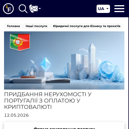
UA
EN
Головна
Головна
Наші послуги
Юридичні послуги для бізнесу та проєктів
CN
Про нас
Наші послуги
Новини
Юрисдикції
Контакти
ПРИДБАННЯ НЕРУХОМОСТІ У
ПОРТУГАЛІЇ З ОПЛАТОЮ У
КРИПТОВАЛЮТІ
12.05.2026
Форма замовлення послуги