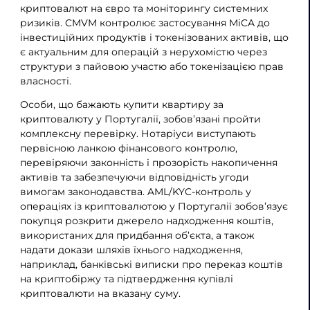
криптовалют на євро та моніторингу системних
ризиків. CMVM контролює застосування MiCA до
інвестиційних продуктів і токенізованих активів, що
є актуальним для операцій з нерухомістю через
структури з пайовою участю або токенізацією прав
власності.
Особи, що бажають купити квартиру за
криптовалюту у Португалії, зобов’язані пройти
комплексну перевірку. Нотаріуси виступають
первісною ланкою фінансового контролю,
перевіряючи законність і прозорість накопичення
активів та забезпечуючи відповідність угоди
вимогам законодавства. AML/KYC-контроль у
операціях із криптовалютою у Португалії зобов’язує
покупця розкрити джерело надходження коштів,
використаних для придбання об’єкта, а також
надати докази шляхів їхнього надходження,
наприклад, банківські виписки про переказ коштів
на криптобіржу та підтвердження купівлі
криптовалюти на вказану суму.