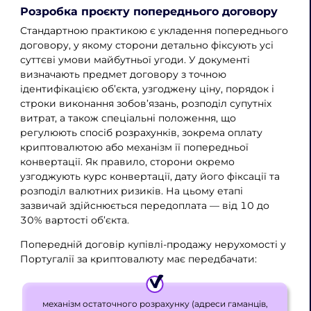
Розробка проєкту попереднього договору
Стандартною практикою є укладення попереднього
договору, у якому сторони детально фіксують усі
суттєві умови майбутньої угоди. У документі
визначають предмет договору з точною
ідентифікацією об’єкта, узгоджену ціну, порядок і
строки виконання зобов’язань, розподіл супутніх
витрат, а також спеціальні положення, що
регулюють спосіб розрахунків, зокрема оплату
криптовалютою або механізм її попередньої
конвертації. Як правило, сторони окремо
узгоджують курс конвертації, дату його фіксації та
розподіл валютних ризиків. На цьому етапі
зазвичай здійснюється передоплата — від 10 до
30% вартості об’єкта.
Попередній договір купівлі-продажу нерухомості у
Португалії за криптовалюту має передбачати:
механізм остаточного розрахунку (адреси гаманців,