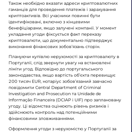
Також необхідно вказати адреси криптовалютних
гаманців для проведення платежів і зарахування
криптоактивів. Всі учасники повинні бути
ідентифіковані, включно з кінцевими
бенефіціарами, якщо залучені компанії. У момент
укладання угоди фіксується факт переказу
криптовалюти, що документально підтверджує
виконання фінансових зобов’язань сторін.
Плануючи купівлю нерухомості за криптовалюту в
Португалії, слід звернути увагу на встановлені
ліміти угод. Відповідно до португальського
законодавства, якщо вартість об’єкта перевищує
200 тисяч EUR, нотаріус зобов’язаний завчасно
повідомити Central Department of Criminal
Investigation and Prosecution та Unidade de
Informação Financeira (DCIAP і UIF) про заплановану
угоду. Ці відомства оцінюють рівень ризиків і
здійснюють контроль над потенційними
фінансовими зловживаннями.
Оформлення угоди з нерухомістю у Португалії за