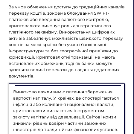
За умов обмеження доступу до традиційних каналів
переказу коштів, зокрема блокування SWIFT-
платежів або введення валютного контролю,
криптовалюта виконує роль альтернативного
платіжного механізму. Використання цифрових
активів забезпечує можливість швидкого переказу
коштів за межі країни без участі банківської
інфраструктури та без географічної прив’язки до
юрисдикції. Криптовалютні транзакції не мають
встановлених обмежень, тоді як банки можуть
зупиняти великі перекази до надання додаткових
документів.
Винятково важливим є питання збереження
вартості капіталу. У країнах, де спостерігаються
інфляція або коливання національної валюти,
криптовалюти визнаються інструментом
захисту капіталу від девальвації. Світові кризи
знизили рівень довіри частини заможних
інвесторів до традиційних фінансових установ.