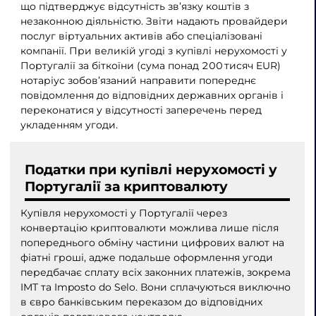
що підтверджує відсутність зв’язку коштів з
незаконною діяльністю. Звіти надають провайдери
послуг віртуальних активів або спеціалізовані
компанії. При великій угоді з купівлі нерухомості у
Португалії за біткоїни (сума понад 200 тисяч EUR)
нотаріус зобов’язаний направити попереднє
повідомлення до відповідних державних органів і
переконатися у відсутності заперечень перед
укладенням угоди.
Податки при купівлі нерухомості у
Португалії за криптовалюту
Купівля нерухомості у Португалії через
конвертацію криптовалюти можлива лише після
попереднього обміну частини цифрових валют на
фіатні гроші, адже подальше оформлення угоди
передбачає сплату всіх законних платежів, зокрема
IMT та Imposto do Selo. Вони сплачуються виключно
в євро банківським переказом до відповідних