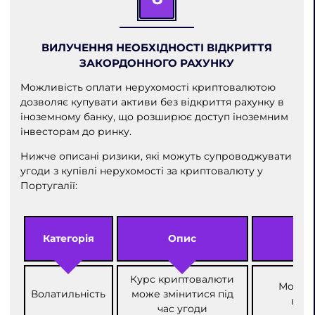
ВИЛУЧЕННЯ НЕОБХІДНОСТІ ВІДКРИТТЯ
ЗАКОРДОННОГО РАХУНКУ
Можливість оплати нерухомості криптовалютою
дозволяє купувати активи без відкриття рахунку в
іноземному банку, що розширює доступ іноземним
інвесторам до ринку.
Нижче описані ризики, які можуть супроводжувати
угоди з купівлі нерухомості за криптовалюту у
Португалії:
Категорія
Опис
Курс криптовалюти
Можлив
Волатильність
може змінитися під
втра
час угоди