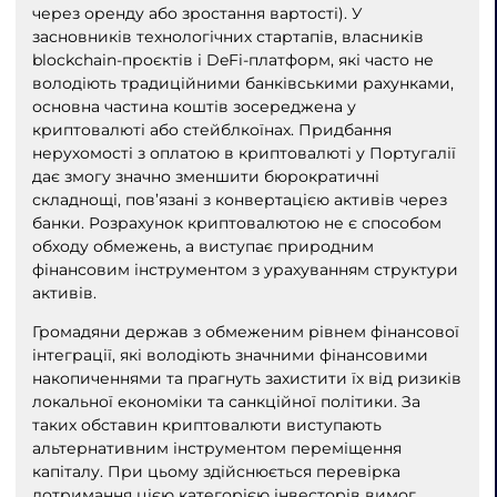
через оренду або зростання вартості). У
засновників технологічних стартапів, власників
blockchain-проєктів і DeFi-платформ, які часто не
володіють традиційними банківськими рахунками,
основна частина коштів зосереджена у
криптовалюті або стейблкоїнах. Придбання
нерухомості з оплатою в криптовалюті у Португалії
дає змогу значно зменшити бюрократичні
складнощі, пов’язані з конвертацією активів через
банки. Розрахунок криптовалютою не є способом
обходу обмежень, а виступає природним
фінансовим інструментом з урахуванням структури
активів.
Громадяни держав з обмеженим рівнем фінансової
інтеграції, які володіють значними фінансовими
накопиченнями та прагнуть захистити їх від ризиків
локальної економіки та санкційної політики. За
таких обставин криптовалюти виступають
альтернативним інструментом переміщення
капіталу. При цьому здійснюється перевірка
дотримання цією категорією інвесторів вимог