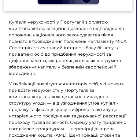
Купівля нерухомості у Португалії з оплатою
криптовалютою офіційно дозволена відповідно до
положень національного законодавства після
повного впровадження положень Регламенту MiCA.
Спостерігається сталий інтерес з боку бізнесу та
приватних осіб до придбання нерухомості за
цифрові валюти, які розглядаються як інструмент
збереження капіталу у безпечній європейській
юрисдикції.
У публікації аналізується категорія осіб, які можуть
придбати нерухомість у Португалії за
криптовалюту, а також детально викладено
структуру угоди — від узгодження умов купівлі-
продажу та фіксації курсу цифрового активу до
нотаріального посвідчення та державної реєстрації
переходу права власності. Окрему увагу приділено
compliance-процедурам — перевірці джерела
походження коштів (AML), ідентифікації сторін та