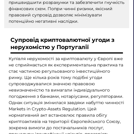
пришвидшити розрахунки та забезпечити гнучкість
фінансових схем. Попри чинні ризики, якісний
правовий супровід дозволяє мінімізувати
потенційно негативні наслідки.
Супровід криптовалютної угоди з
нерухомістю у Португалії
Купівля нерухомості за криптовалюту у Європі вже
не сприймається як експериментальна практика та
стає частиною регульованого інвестиційного
ринку. Ще кілька років тому подібні угоди
супроводжувалися значною правовою
невизначеністю та вимагали індивідуального
погодження з банками, нотаріусами, регуляторами.
Однак ситуація змінилася завдяки набуттю чинності
Markets in Crypto-Assets Regulation. Цей
нормативний акт встановлює правила обігу
криптоактивів на території Європейського Союзу,
зокрема вимоги до постачальників послуг,
процедури ідентифікації клієнтів, прозорість