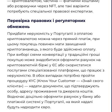
— криптовалютою, частина — фіатними коштами)
або розрахунки через NFT, але такі варіанти
потребують спеціальної правової експертизи.
Перевірка правових і регуляторних
обмежень
Придбати нерухомість у Португалії з оплатою
криптовалютою можна через прямий платіж, при
цьому покупець повинен мати захищений
криптогаманець, з якого буде здійснено оплату.
При виборі схеми конвертації у традиційні гроші
покупцю може знадобитися оформити рахунок на
криптовалютній біржі у ЄС або скористатися
послугами спеціалізованої платформи, що працює з
нерухомістю. В обох випадках потрібно пройти
процедуру KYC (Know Your Customer — «Знай свого
клієнта») — надати документи, що підтверджують
особу, адресу проживання та джерела коштів.
Водночас доцільно оформити рахунок у банку або
платіжній системі у Португалії, на який надалі
будуть надходити євро.